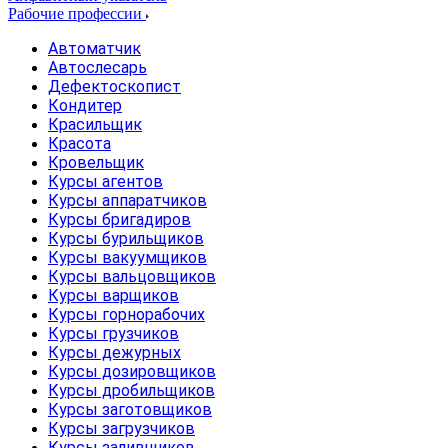
Рабочие профессии
Автоматчик
Автослесарь
Дефектоскопист
Кондитер
Красильщик
Красота
Кровельщик
Курсы агентов
Курсы аппаратчиков
Курсы бригадиров
Курсы бурильщиков
Курсы вакуумщиков
Курсы вальцовщиков
Курсы варщиков
Курсы горнорабочих
Курсы грузчиков
Курсы дежурных
Курсы дозировщиков
Курсы дробильщиков
Курсы заготовщиков
Курсы загрузчиков
Курсы заливщиков