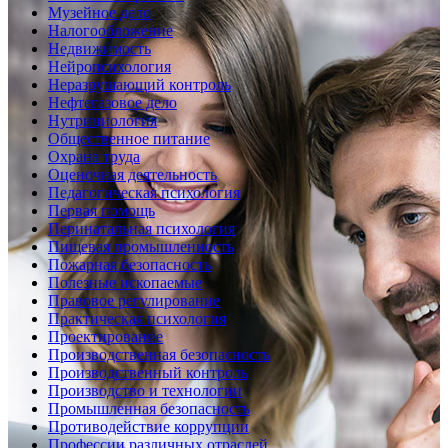
Музейное дело
Налогообложение
Недвижимость
Нейропсихология
Неразрушающий контроль
Нефтегазовое дело
Нутрициология
Общественное питание
Охрана труда
Оценочная деятельность
Педагогическая психология
Первая помощь
Перинатальная психология
Пищевая промышленность
Пожарная безопасность
Полезные ископаемые
Правовое регулирование
Практическая психология
Проектирование
Производственная безопасность
Производственный контроль
Производство и технологии
Промышленная безопасность
Противодействие коррупции
Профессии различных отраслей