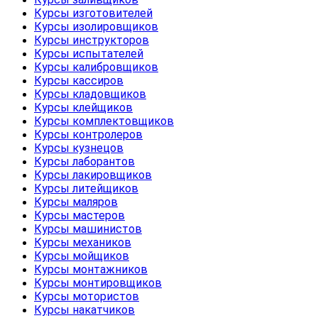
Курсы изготовителей
Курсы изолировщиков
Курсы инструкторов
Курсы испытателей
Курсы калибровщиков
Курсы кассиров
Курсы кладовщиков
Курсы клейщиков
Курсы комплектовщиков
Курсы контролеров
Курсы кузнецов
Курсы лаборантов
Курсы лакировщиков
Курсы литейщиков
Курсы маляров
Курсы мастеров
Курсы машинистов
Курсы механиков
Курсы мойщиков
Курсы монтажников
Курсы монтировщиков
Курсы мотористов
Курсы накатчиков