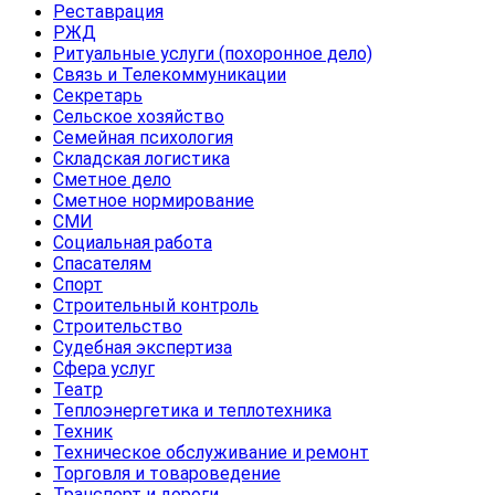
Реставрация
РЖД
Ритуальные услуги (похоронное дело)
Связь и Телекоммуникации
Секретарь
Сельское хозяйство
Семейная психология
Складская логистика
Сметное дело
Сметное нормирование
СМИ
Социальная работа
Спасателям
Спорт
Строительный контроль
Строительство
Судебная экспертиза
Сфера услуг
Театр
Теплоэнергетика и теплотехника
Техник
Техническое обслуживание и ремонт
Торговля и товароведение
Транспорт и дороги