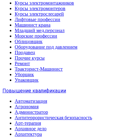
Курсы электромонтажников
Курсы электромонтеров
Курсы электрослесарей
Лифтовые профессии
Машинист крана
Младщий мед.персонал
Морские профессии
Облицовщик
Оборудование под давлением
Продавец
Прочие курсы
Ремонт
Тракторист-Машинист
Уборщик
Упаковщик
Повышение квалификации
Автоматизация
Агрономия
Администратор
Антитеррористическая безопасность
Арт-терапия
Архивное дело
Архитектура