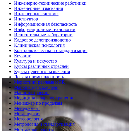
Инженерно-технические работники
Инженерные изыскания
Инженерные системы
Инструктор
Информационная безопасность
Информационные технологии
Испытательные лаборатории
Кадровое делопроизводство
Клиническая психология
Контроль качества и стандартизация
Коучинг
Культура и искусство
Курсы различных отраслей
Курсы целевого назначения
Легкая промышленность
Маркетинг, реклама и PR
Маркшейдерское дело
Машиностроение
Медицина и здравоохранение
Менеджер по продажам
Менеджмент
Металлургия
Метеорология
Метрология и стандартизация
Монтажные работы