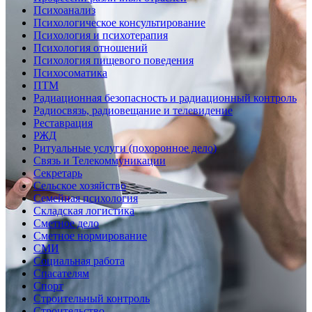
Психоанализ
Психологическое консультирование
Психология и психотерапия
Психология отношений
Психология пищевого поведения
Психосоматика
ПТМ
Радиационная безопасность и радиационный контроль
Радиосвязь, радиовещание и телевидение
Реставрация
РЖД
Ритуальные услуги (похоронное дело)
Связь и Телекоммуникации
Секретарь
Сельское хозяйство
Семейная психология
Складская логистика
Сметное дело
Сметное нормирование
СМИ
Социальная работа
Спасателям
Спорт
Строительный контроль
Строительство