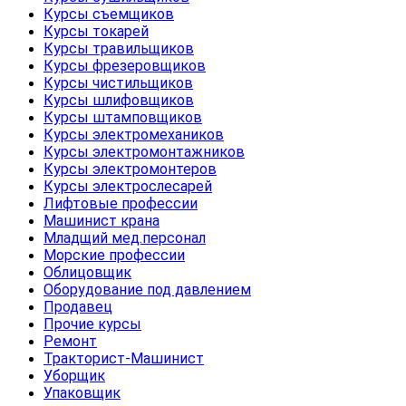
Курсы съемщиков
Курсы токарей
Курсы травильщиков
Курсы фрезеровщиков
Курсы чистильщиков
Курсы шлифовщиков
Курсы штамповщиков
Курсы электромехаников
Курсы электромонтажников
Курсы электромонтеров
Курсы электрослесарей
Лифтовые профессии
Машинист крана
Младщий мед.персонал
Морские профессии
Облицовщик
Оборудование под давлением
Продавец
Прочие курсы
Ремонт
Тракторист-Машинист
Уборщик
Упаковщик