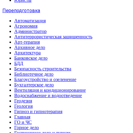
Юристы
Переподготовка
Автоматизация
Агрономия
Администратор
Антитеррористическая защищенность
Арт-терапия
Архивное дело
Архитектура
Банковское дело
БДД
Безопасность строительства
Библиотечное дело
Благоустройство и озеленение
Бухгалтерское дело
Вентиляция и кондиционирование
Водоснабжение и водоотведение
Геодезия
Геология
Гипноз и гипнотерапия
Главная
ГО и ЧС
Горное дело
Гостиничное дело и туризм