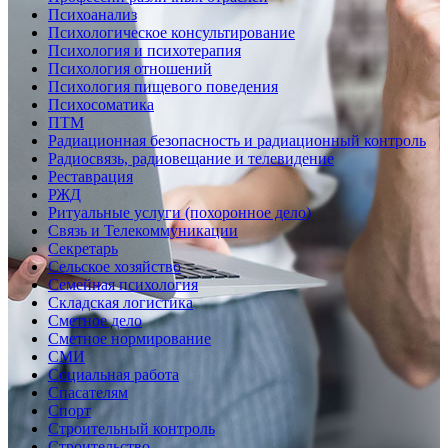
Психоанализ
Психологическое консультирование
Психология и психотерапия
Психология отношений
Психология пищевого поведения
Психосоматика
ПТМ
Радиационная безопасность и радиационный контроль
Радиосвязь, радиовещание и телевидение
Реставрация
РЖД
Ритуальные услуги (похоронное дело)
Связь и Телекоммуникации
Секретарь
Сельское хозяйство
Семейная психология
Складская логистика
Сметное дело
Сметное нормирование
СМИ
Социальная работа
Спасателям
Спорт
Строительный контроль
Строительство