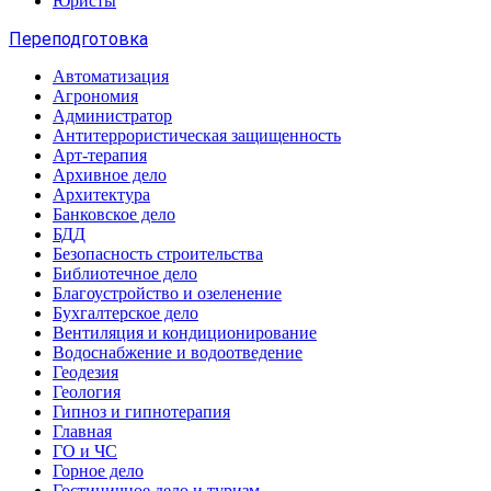
Юристы
Переподготовка
Автоматизация
Агрономия
Администратор
Антитеррористическая защищенность
Арт-терапия
Архивное дело
Архитектура
Банковское дело
БДД
Безопасность строительства
Библиотечное дело
Благоустройство и озеленение
Бухгалтерское дело
Вентиляция и кондиционирование
Водоснабжение и водоотведение
Геодезия
Геология
Гипноз и гипнотерапия
Главная
ГО и ЧС
Горное дело
Гостиничное дело и туризм