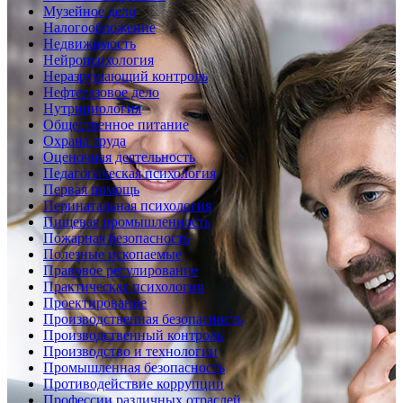
Музейное дело
Налогообложение
Недвижимость
Нейропсихология
Неразрушающий контроль
Нефтегазовое дело
Нутрициология
Общественное питание
Охрана труда
Оценочная деятельность
Педагогическая психология
Первая помощь
Перинатальная психология
Пищевая промышленность
Пожарная безопасность
Полезные ископаемые
Правовое регулирование
Практическая психология
Проектирование
Производственная безопасность
Производственный контроль
Производство и технологии
Промышленная безопасность
Противодействие коррупции
Профессии различных отраслей