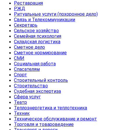
Реставрация
РЖД
Ритуальные услуги (похоронное дело)
Связь и Телекоммуникации
Секретарь
Сельское хозяйство
Семейная психология
Складская логистика
Сметное дело
Сметное нормирование
СМИ
Социальная работа
Спасателям
Спорт
Строительный контроль
Строительство
Судебная экспертиза
Сфера услуг
Театр
Теплоэнергетика и теплотехника
Техник
Техническое обслуживание и ремонт
Торговля и товароведение
Транспорт и дороги