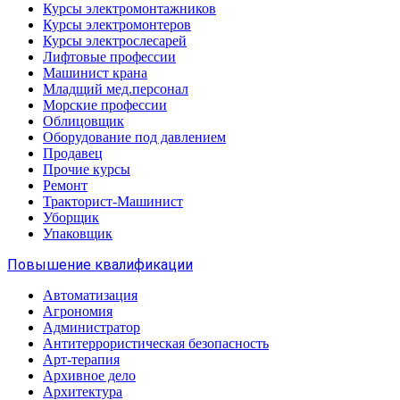
Курсы электромонтажников
Курсы электромонтеров
Курсы электрослесарей
Лифтовые профессии
Машинист крана
Младщий мед.персонал
Морские профессии
Облицовщик
Оборудование под давлением
Продавец
Прочие курсы
Ремонт
Тракторист-Машинист
Уборщик
Упаковщик
Повышение квалификации
Автоматизация
Агрономия
Администратор
Антитеррористическая безопасность
Арт-терапия
Архивное дело
Архитектура