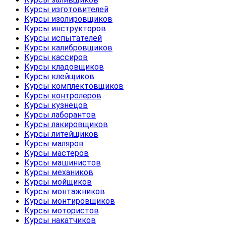
Курсы изготовителей
Курсы изолировщиков
Курсы инструкторов
Курсы испытателей
Курсы калибровщиков
Курсы кассиров
Курсы кладовщиков
Курсы клейщиков
Курсы комплектовщиков
Курсы контролеров
Курсы кузнецов
Курсы лаборантов
Курсы лакировщиков
Курсы литейщиков
Курсы маляров
Курсы мастеров
Курсы машинистов
Курсы механиков
Курсы мойщиков
Курсы монтажников
Курсы монтировщиков
Курсы мотористов
Курсы накатчиков