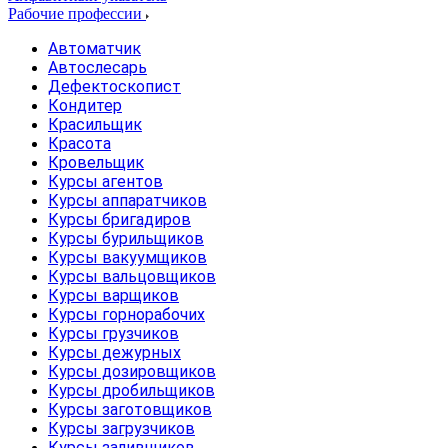
Рабочие профессии
Автоматчик
Автослесарь
Дефектоскопист
Кондитер
Красильщик
Красота
Кровельщик
Курсы агентов
Курсы аппаратчиков
Курсы бригадиров
Курсы бурильщиков
Курсы вакуумщиков
Курсы вальцовщиков
Курсы варщиков
Курсы горнорабочих
Курсы грузчиков
Курсы дежурных
Курсы дозировщиков
Курсы дробильщиков
Курсы заготовщиков
Курсы загрузчиков
Курсы заливщиков