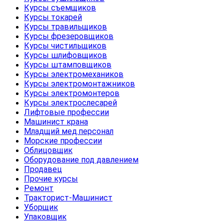
Курсы съемщиков
Курсы токарей
Курсы травильщиков
Курсы фрезеровщиков
Курсы чистильщиков
Курсы шлифовщиков
Курсы штамповщиков
Курсы электромехаников
Курсы электромонтажников
Курсы электромонтеров
Курсы электрослесарей
Лифтовые профессии
Машинист крана
Младщий мед.персонал
Морские профессии
Облицовщик
Оборудование под давлением
Продавец
Прочие курсы
Ремонт
Тракторист-Машинист
Уборщик
Упаковщик