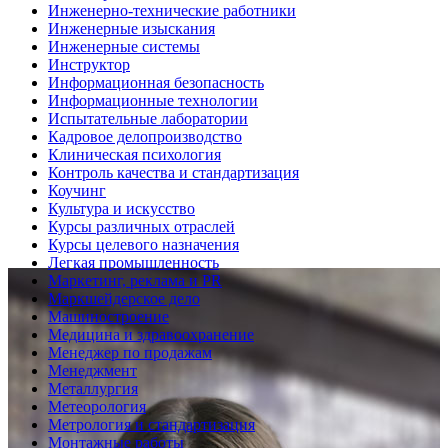
Инженерно-технические работники
Инженерные изыскания
Инженерные системы
Инструктор
Информационная безопасность
Информационные технологии
Испытательные лаборатории
Кадровое делопроизводство
Клиническая психология
Контроль качества и стандартизация
Коучинг
Культура и искусство
Курсы различных отраслей
Курсы целевого назначения
Легкая промышленность
Маркетинг, реклама и PR
Маркшейдерское дело
Машиностроение
Медицина и здравоохранение
Менеджер по продажам
Менеджмент
Металлургия
Метеорология
Метрология и стандартизация
Монтажные работы