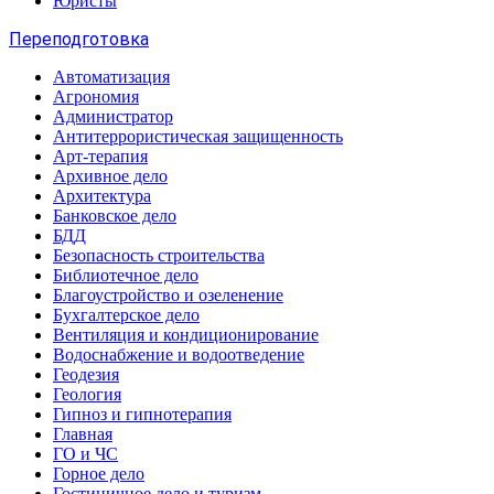
Юристы
Переподготовка
Автоматизация
Агрономия
Администратор
Антитеррористическая защищенность
Арт-терапия
Архивное дело
Архитектура
Банковское дело
БДД
Безопасность строительства
Библиотечное дело
Благоустройство и озеленение
Бухгалтерское дело
Вентиляция и кондиционирование
Водоснабжение и водоотведение
Геодезия
Геология
Гипноз и гипнотерапия
Главная
ГО и ЧС
Горное дело
Гостиничное дело и туризм