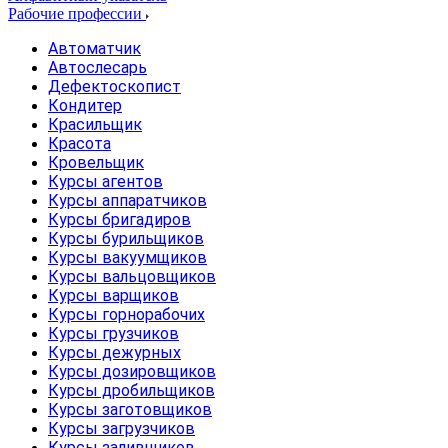
Рабочие профессии
Автоматчик
Автослесарь
Дефектоскопист
Кондитер
Красильщик
Красота
Кровельщик
Курсы агентов
Курсы аппаратчиков
Курсы бригадиров
Курсы бурильщиков
Курсы вакуумщиков
Курсы вальцовщиков
Курсы варщиков
Курсы горнорабочих
Курсы грузчиков
Курсы дежурных
Курсы дозировщиков
Курсы дробильщиков
Курсы заготовщиков
Курсы загрузчиков
Курсы заливщиков