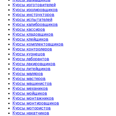
Курсы изготовителей
Курсы изолировщиков
Курсы инструкторов
Курсы испытателей
Курсы калибровщиков
Курсы кассиров
Курсы кладовщиков
Курсы клейщиков
Курсы комплектовщиков
Курсы контролеров
Курсы кузнецов
Курсы лаборантов
Курсы лакировщиков
Курсы литейщиков
Курсы маляров
Курсы мастеров
Курсы машинистов
Курсы механиков
Курсы мойщиков
Курсы монтажников
Курсы монтировщиков
Курсы мотористов
Курсы накатчиков