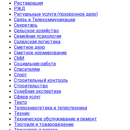
Реставрация
РЖД
Ритуальные услуги (похоронное дело)
Связь и Телекоммуникации
Секретарь
Сельское хозяйство
Семейная психология
Складская логистика
Сметное дело
Сметное нормирование
СМИ
Социальная работа
Спасателям
Спорт
Строительный контроль
Строительство
Судебная экспертиза
Сфера услуг
Театр
Теплоэнергетика и теплотехника
Техник
Техническое обслуживание и ремонт
Торговля и товароведение
Транспорт и дороги