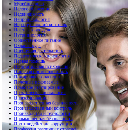
Музейное дело
Налогообложение
Недвижимость
Нейропсихология
Неразрушающий контроль
Нефтегазовое дело
Нутрициология
Общественное питание
Охрана труда
Оценочная деятельность
Педагогическая психология
Первая помощь
Перинатальная психология
Пищевая промышленность
Пожарная безопасность
Полезные ископаемые
Правовое регулирование
Практическая психология
Проектирование
Производственная безопасность
Производственный контроль
Производство и технологии
Промышленная безопасность
Противодействие коррупции
Профессии различных отраслей