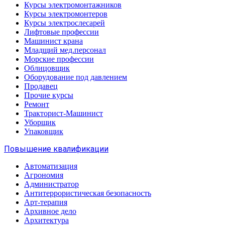
Курсы электромонтажников
Курсы электромонтеров
Курсы электрослесарей
Лифтовые профессии
Машинист крана
Младщий мед.персонал
Морские профессии
Облицовщик
Оборудование под давлением
Продавец
Прочие курсы
Ремонт
Тракторист-Машинист
Уборщик
Упаковщик
Повышение квалификации
Автоматизация
Агрономия
Администратор
Антитеррористическая безопасность
Арт-терапия
Архивное дело
Архитектура