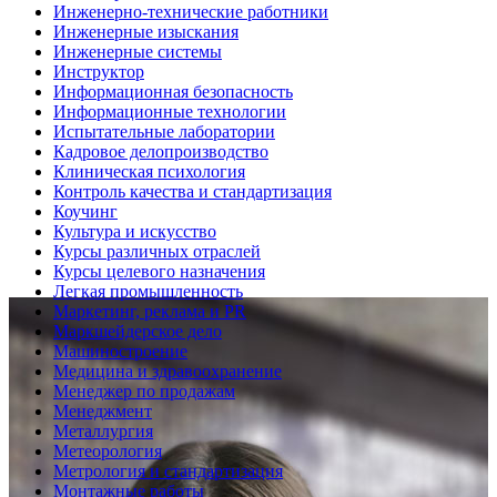
Инженерно-технические работники
Инженерные изыскания
Инженерные системы
Инструктор
Информационная безопасность
Информационные технологии
Испытательные лаборатории
Кадровое делопроизводство
Клиническая психология
Контроль качества и стандартизация
Коучинг
Культура и искусство
Курсы различных отраслей
Курсы целевого назначения
Легкая промышленность
Маркетинг, реклама и PR
Маркшейдерское дело
Машиностроение
Медицина и здравоохранение
Менеджер по продажам
Менеджмент
Металлургия
Метеорология
Метрология и стандартизация
Монтажные работы