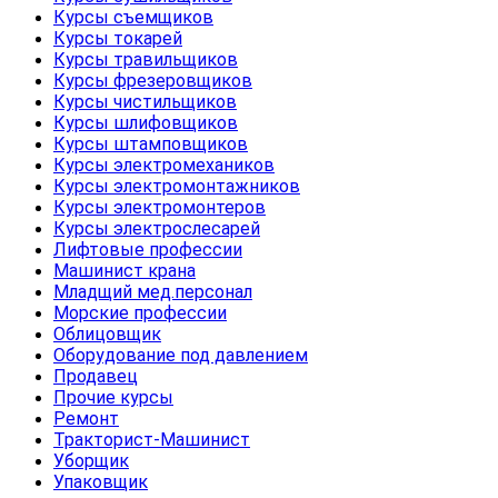
Курсы съемщиков
Курсы токарей
Курсы травильщиков
Курсы фрезеровщиков
Курсы чистильщиков
Курсы шлифовщиков
Курсы штамповщиков
Курсы электромехаников
Курсы электромонтажников
Курсы электромонтеров
Курсы электрослесарей
Лифтовые профессии
Машинист крана
Младщий мед.персонал
Морские профессии
Облицовщик
Оборудование под давлением
Продавец
Прочие курсы
Ремонт
Тракторист-Машинист
Уборщик
Упаковщик