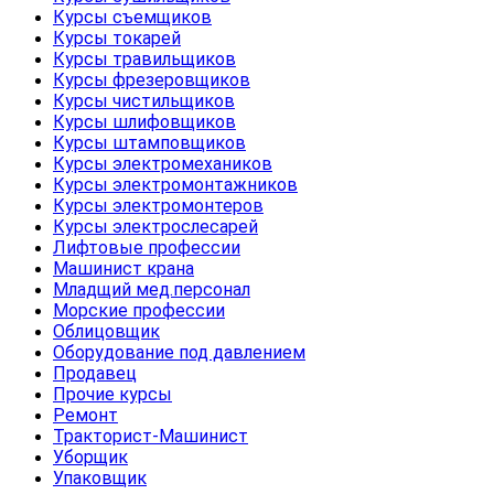
Курсы съемщиков
Курсы токарей
Курсы травильщиков
Курсы фрезеровщиков
Курсы чистильщиков
Курсы шлифовщиков
Курсы штамповщиков
Курсы электромехаников
Курсы электромонтажников
Курсы электромонтеров
Курсы электрослесарей
Лифтовые профессии
Машинист крана
Младщий мед.персонал
Морские профессии
Облицовщик
Оборудование под давлением
Продавец
Прочие курсы
Ремонт
Тракторист-Машинист
Уборщик
Упаковщик