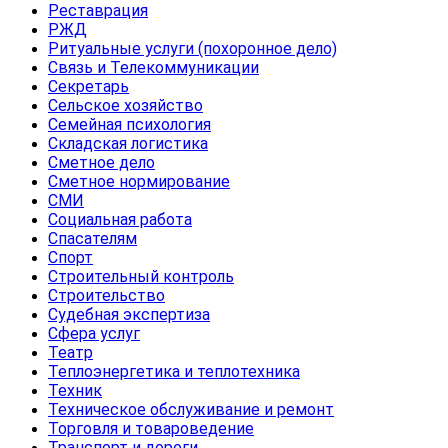
Реставрация
РЖД
Ритуальные услуги (похоронное дело)
Связь и Телекоммуникации
Секретарь
Сельское хозяйство
Семейная психология
Складская логистика
Сметное дело
Сметное нормирование
СМИ
Социальная работа
Спасателям
Спорт
Строительный контроль
Строительство
Судебная экспертиза
Сфера услуг
Театр
Теплоэнергетика и теплотехника
Техник
Техническое обслуживание и ремонт
Торговля и товароведение
Транспорт и дороги