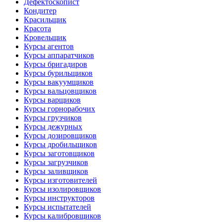
Дефектоскопист
Кондитер
Красильщик
Красота
Кровельщик
Курсы агентов
Курсы аппаратчиков
Курсы бригадиров
Курсы бурильщиков
Курсы вакуумщиков
Курсы вальцовщиков
Курсы варщиков
Курсы горнорабочих
Курсы грузчиков
Курсы дежурных
Курсы дозировщиков
Курсы дробильщиков
Курсы заготовщиков
Курсы загрузчиков
Курсы заливщиков
Курсы изготовителей
Курсы изолировщиков
Курсы инструкторов
Курсы испытателей
Курсы калибровщиков