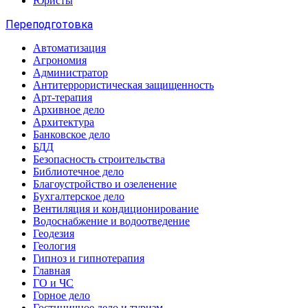
Юристы
Переподготовка
Автоматизация
Агрономия
Администратор
Антитеррористическая защищенность
Арт-терапия
Архивное дело
Архитектура
Банковское дело
БДД
Безопасность строительства
Библиотечное дело
Благоустройство и озеленение
Бухгалтерское дело
Вентиляция и кондиционирование
Водоснабжение и водоотведение
Геодезия
Геология
Гипноз и гипнотерапия
Главная
ГО и ЧС
Горное дело
Гостиничное дело и туризм