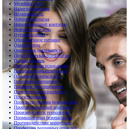
Музейное дело
Налогообложение
Недвижимость
Нейропсихология
Неразрушающий контроль
Нефтегазовое дело
Нутрициология
Общественное питание
Охрана труда
Оценочная деятельность
Педагогическая психология
Первая помощь
Перинатальная психология
Пищевая промышленность
Пожарная безопасность
Полезные ископаемые
Правовое регулирование
Практическая психология
Проектирование
Производственная безопасность
Производственный контроль
Производство и технологии
Промышленная безопасность
Противодействие коррупции
Профессии различных отраслей