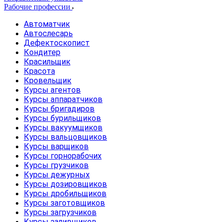
Рабочие профессии
Автоматчик
Автослесарь
Дефектоскопист
Кондитер
Красильщик
Красота
Кровельщик
Курсы агентов
Курсы аппаратчиков
Курсы бригадиров
Курсы бурильщиков
Курсы вакуумщиков
Курсы вальцовщиков
Курсы варщиков
Курсы горнорабочих
Курсы грузчиков
Курсы дежурных
Курсы дозировщиков
Курсы дробильщиков
Курсы заготовщиков
Курсы загрузчиков
Курсы заливщиков