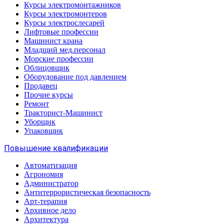
Курсы электромонтажников
Курсы электромонтеров
Курсы электрослесарей
Лифтовые профессии
Машинист крана
Младщий мед.персонал
Морские профессии
Облицовщик
Оборудование под давлением
Продавец
Прочие курсы
Ремонт
Тракторист-Машинист
Уборщик
Упаковщик
Повышение квалификации
Автоматизация
Агрономия
Администратор
Антитеррористическая безопасность
Арт-терапия
Архивное дело
Архитектура