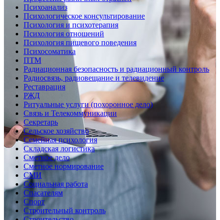
Психоанализ
Психологическое консультирование
Психология и психотерапия
Психология отношений
Психология пищевого поведения
Психосоматика
ПТМ
Радиационная безопасность и радиационный контроль
Радиосвязь, радиовещание и телевидение
Реставрация
РЖД
Ритуальные услуги (похоронное дело)
Связь и Телекоммуникации
Секретарь
Сельское хозяйство
Семейная психология
Складская логистика
Сметное дело
Сметное нормирование
СМИ
Социальная работа
Спасателям
Спорт
Строительный контроль
Строительство