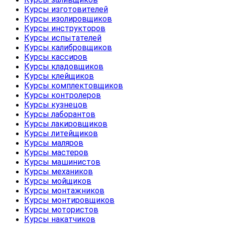
Курсы изготовителей
Курсы изолировщиков
Курсы инструкторов
Курсы испытателей
Курсы калибровщиков
Курсы кассиров
Курсы кладовщиков
Курсы клейщиков
Курсы комплектовщиков
Курсы контролеров
Курсы кузнецов
Курсы лаборантов
Курсы лакировщиков
Курсы литейщиков
Курсы маляров
Курсы мастеров
Курсы машинистов
Курсы механиков
Курсы мойщиков
Курсы монтажников
Курсы монтировщиков
Курсы мотористов
Курсы накатчиков