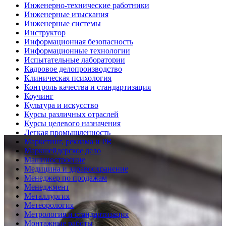
Инженерно-технические работники
Инженерные изыскания
Инженерные системы
Инструктор
Информационная безопасность
Информационные технологии
Испытательные лаборатории
Кадровое делопроизводство
Клиническая психология
Контроль качества и стандартизация
Коучинг
Культура и искусство
Курсы различных отраслей
Курсы целевого назначения
Легкая промышленность
Маркетинг, реклама и PR
Маркшейдерское дело
Машиностроение
Медицина и здравоохранение
Менеджер по продажам
Менеджмент
Металлургия
Метеорология
Метрология и стандартизация
Монтажные работы