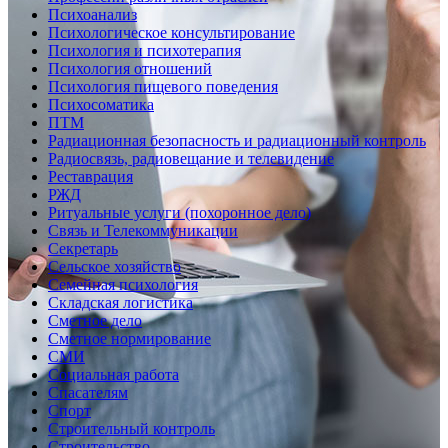
Психоанализ
Психологическое консультирование
Психология и психотерапия
Психология отношений
Психология пищевого поведения
Психосоматика
ПТМ
Радиационная безопасность и радиационный контроль
Радиосвязь, радиовещание и телевидение
Реставрация
РЖД
Ритуальные услуги (похоронное дело)
Связь и Телекоммуникации
Секретарь
Сельское хозяйство
Семейная психология
Складская логистика
Сметное дело
Сметное нормирование
СМИ
Социальная работа
Спасателям
Спорт
Строительный контроль
Строительство