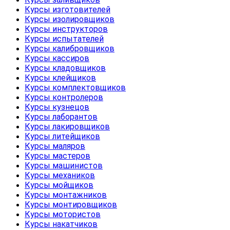
Курсы изготовителей
Курсы изолировщиков
Курсы инструкторов
Курсы испытателей
Курсы калибровщиков
Курсы кассиров
Курсы кладовщиков
Курсы клейщиков
Курсы комплектовщиков
Курсы контролеров
Курсы кузнецов
Курсы лаборантов
Курсы лакировщиков
Курсы литейщиков
Курсы маляров
Курсы мастеров
Курсы машинистов
Курсы механиков
Курсы мойщиков
Курсы монтажников
Курсы монтировщиков
Курсы мотористов
Курсы накатчиков