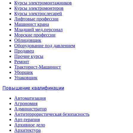
Курсы электромонтажников
Курсы электромонтеров
Курсы электрослесарей
Лифтовые профессии
Машинист крана
Младщий мед.персонал
Морские профессии
Облицовщик
Оборудование под давлением
Продавец
Прочие курсы
Ремонт
Тракторист-Машинист
Уборщик
Упаковщик
Повышение квалификации
Автоматизация
Агрономия
Администратор
Антитеррористическая безопасность
Арт-терапия
Архивное дело
Архитектура