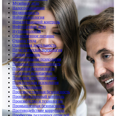
Музейное дело
Налогообложение
Недвижимость
Нейропсихология
Неразрушающий контроль
Нефтегазовое дело
Нутрициология
Общественное питание
Охрана труда
Оценочная деятельность
Педагогическая психология
Первая помощь
Перинатальная психология
Пищевая промышленность
Пожарная безопасность
Полезные ископаемые
Правовое регулирование
Практическая психология
Проектирование
Производственная безопасность
Производственный контроль
Производство и технологии
Промышленная безопасность
Противодействие коррупции
Профессии различных отраслей