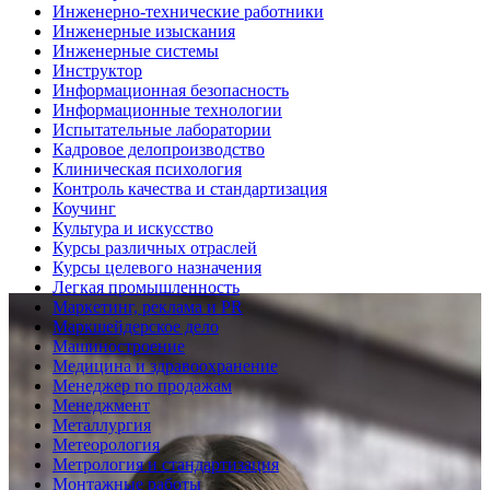
Инженерно-технические работники
Инженерные изыскания
Инженерные системы
Инструктор
Информационная безопасность
Информационные технологии
Испытательные лаборатории
Кадровое делопроизводство
Клиническая психология
Контроль качества и стандартизация
Коучинг
Культура и искусство
Курсы различных отраслей
Курсы целевого назначения
Легкая промышленность
Маркетинг, реклама и PR
Маркшейдерское дело
Машиностроение
Медицина и здравоохранение
Менеджер по продажам
Менеджмент
Металлургия
Метеорология
Метрология и стандартизация
Монтажные работы