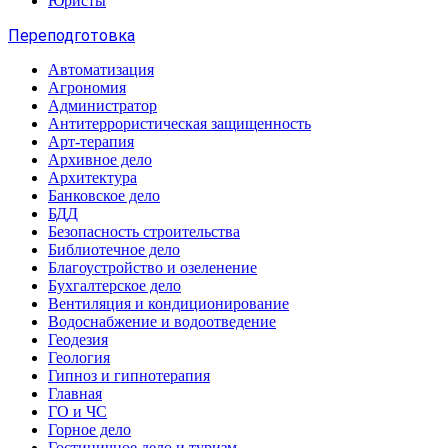
Юристы
Переподготовка
Автоматизация
Агрономия
Администратор
Антитеррористическая защищенность
Арт-терапия
Архивное дело
Архитектура
Банковское дело
БДД
Безопасность строительства
Библиотечное дело
Благоустройство и озеленение
Бухгалтерское дело
Вентиляция и кондиционирование
Водоснабжение и водоотведение
Геодезия
Геология
Гипноз и гипнотерапия
Главная
ГО и ЧС
Горное дело
Гостиничное дело и туризм