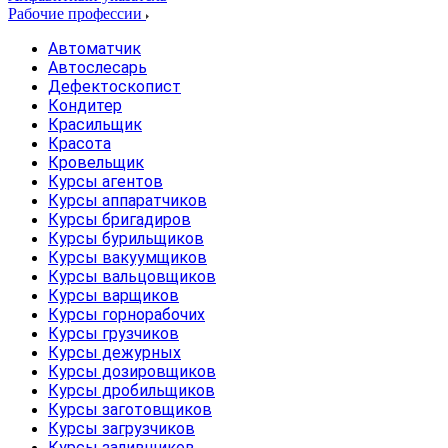
Рабочие профессии
Автоматчик
Автослесарь
Дефектоскопист
Кондитер
Красильщик
Красота
Кровельщик
Курсы агентов
Курсы аппаратчиков
Курсы бригадиров
Курсы бурильщиков
Курсы вакуумщиков
Курсы вальцовщиков
Курсы варщиков
Курсы горнорабочих
Курсы грузчиков
Курсы дежурных
Курсы дозировщиков
Курсы дробильщиков
Курсы заготовщиков
Курсы загрузчиков
Курсы заливщиков