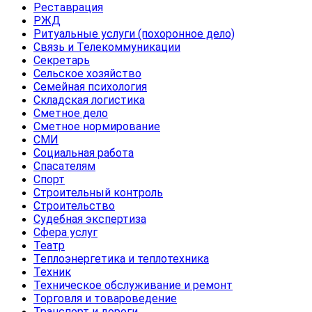
Реставрация
РЖД
Ритуальные услуги (похоронное дело)
Связь и Телекоммуникации
Секретарь
Сельское хозяйство
Семейная психология
Складская логистика
Сметное дело
Сметное нормирование
СМИ
Социальная работа
Спасателям
Спорт
Строительный контроль
Строительство
Судебная экспертиза
Сфера услуг
Театр
Теплоэнергетика и теплотехника
Техник
Техническое обслуживание и ремонт
Торговля и товароведение
Транспорт и дороги