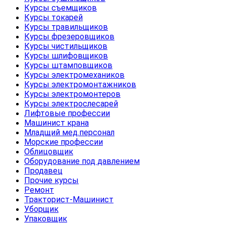
Курсы съемщиков
Курсы токарей
Курсы травильщиков
Курсы фрезеровщиков
Курсы чистильщиков
Курсы шлифовщиков
Курсы штамповщиков
Курсы электромехаников
Курсы электромонтажников
Курсы электромонтеров
Курсы электрослесарей
Лифтовые профессии
Машинист крана
Младщий мед.персонал
Морские профессии
Облицовщик
Оборудование под давлением
Продавец
Прочие курсы
Ремонт
Тракторист-Машинист
Уборщик
Упаковщик