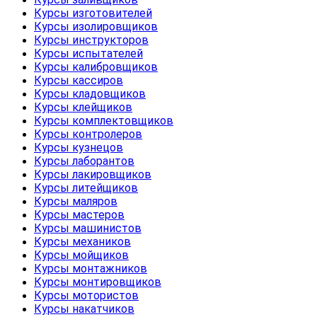
Курсы изготовителей
Курсы изолировщиков
Курсы инструкторов
Курсы испытателей
Курсы калибровщиков
Курсы кассиров
Курсы кладовщиков
Курсы клейщиков
Курсы комплектовщиков
Курсы контролеров
Курсы кузнецов
Курсы лаборантов
Курсы лакировщиков
Курсы литейщиков
Курсы маляров
Курсы мастеров
Курсы машинистов
Курсы механиков
Курсы мойщиков
Курсы монтажников
Курсы монтировщиков
Курсы мотористов
Курсы накатчиков