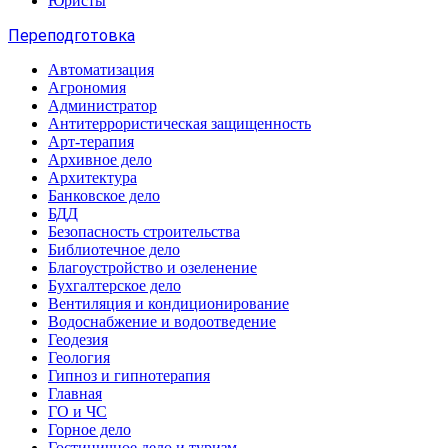
Юристы
Переподготовка
Автоматизация
Агрономия
Администратор
Антитеррористическая защищенность
Арт-терапия
Архивное дело
Архитектура
Банковское дело
БДД
Безопасность строительства
Библиотечное дело
Благоустройство и озеленение
Бухгалтерское дело
Вентиляция и кондиционирование
Водоснабжение и водоотведение
Геодезия
Геология
Гипноз и гипнотерапия
Главная
ГО и ЧС
Горное дело
Гостиничное дело и туризм