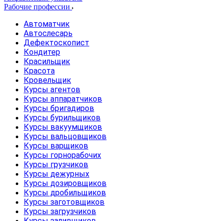
Рабочие профессии
Автоматчик
Автослесарь
Дефектоскопист
Кондитер
Красильщик
Красота
Кровельщик
Курсы агентов
Курсы аппаратчиков
Курсы бригадиров
Курсы бурильщиков
Курсы вакуумщиков
Курсы вальцовщиков
Курсы варщиков
Курсы горнорабочих
Курсы грузчиков
Курсы дежурных
Курсы дозировщиков
Курсы дробильщиков
Курсы заготовщиков
Курсы загрузчиков
Курсы заливщиков