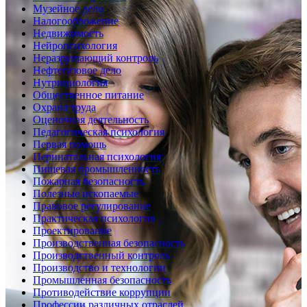
Музейное дело
Налогообложение
Недвижимость
Нейропсихология
Неразрушающий контроль
Нефтегазовое дело
Нутрициология
Общественное питание
Охрана труда
Оценочная деятельность
Педагогическая психология
Первая помощь
Перинатальная психология
Пищевая промышленность
Пожарная безопасность
Полезные ископаемые
Правовое регулирование
Практическая психология
Проектирование
Производственная безопасность
Производственный контроль
Производство и технологии
Промышленная безопасность
Противодействие коррупции
Профессии различных отраслей