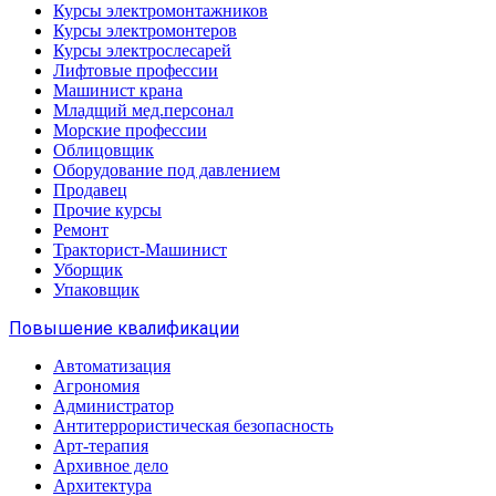
Курсы электромонтажников
Курсы электромонтеров
Курсы электрослесарей
Лифтовые профессии
Машинист крана
Младщий мед.персонал
Морские профессии
Облицовщик
Оборудование под давлением
Продавец
Прочие курсы
Ремонт
Тракторист-Машинист
Уборщик
Упаковщик
Повышение квалификации
Автоматизация
Агрономия
Администратор
Антитеррористическая безопасность
Арт-терапия
Архивное дело
Архитектура