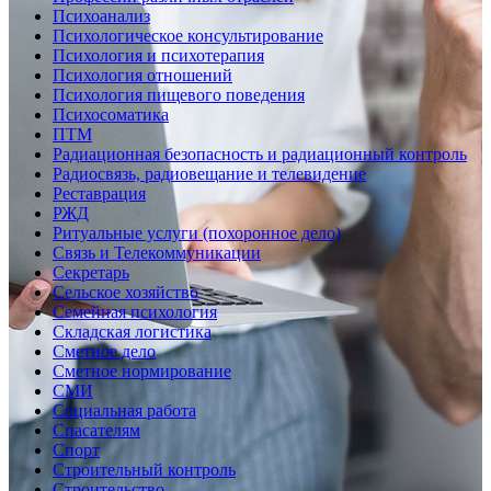
Психоанализ
Психологическое консультирование
Психология и психотерапия
Психология отношений
Психология пищевого поведения
Психосоматика
ПТМ
Радиационная безопасность и радиационный контроль
Радиосвязь, радиовещание и телевидение
Реставрация
РЖД
Ритуальные услуги (похоронное дело)
Связь и Телекоммуникации
Секретарь
Сельское хозяйство
Семейная психология
Складская логистика
Сметное дело
Сметное нормирование
СМИ
Социальная работа
Спасателям
Спорт
Строительный контроль
Строительство