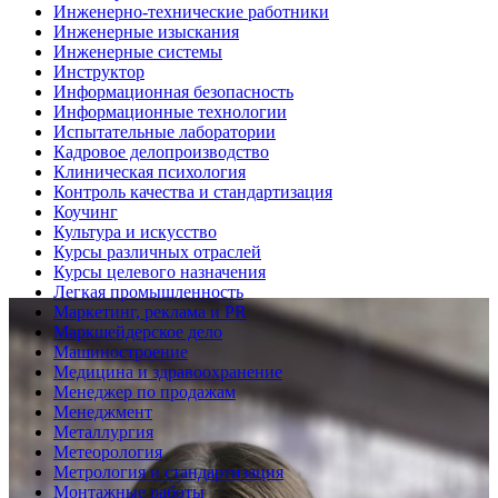
Инженерно-технические работники
Инженерные изыскания
Инженерные системы
Инструктор
Информационная безопасность
Информационные технологии
Испытательные лаборатории
Кадровое делопроизводство
Клиническая психология
Контроль качества и стандартизация
Коучинг
Культура и искусство
Курсы различных отраслей
Курсы целевого назначения
Легкая промышленность
Маркетинг, реклама и PR
Маркшейдерское дело
Машиностроение
Медицина и здравоохранение
Менеджер по продажам
Менеджмент
Металлургия
Метеорология
Метрология и стандартизация
Монтажные работы