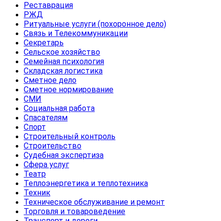
Реставрация
РЖД
Ритуальные услуги (похоронное дело)
Связь и Телекоммуникации
Секретарь
Сельское хозяйство
Семейная психология
Складская логистика
Сметное дело
Сметное нормирование
СМИ
Социальная работа
Спасателям
Спорт
Строительный контроль
Строительство
Судебная экспертиза
Сфера услуг
Театр
Теплоэнергетика и теплотехника
Техник
Техническое обслуживание и ремонт
Торговля и товароведение
Транспорт и дороги