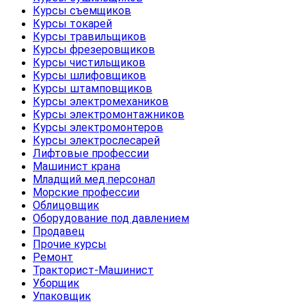
Курсы съемщиков
Курсы токарей
Курсы травильщиков
Курсы фрезеровщиков
Курсы чистильщиков
Курсы шлифовщиков
Курсы штамповщиков
Курсы электромехаников
Курсы электромонтажников
Курсы электромонтеров
Курсы электрослесарей
Лифтовые профессии
Машинист крана
Младщий мед.персонал
Морские профессии
Облицовщик
Оборудование под давлением
Продавец
Прочие курсы
Ремонт
Тракторист-Машинист
Уборщик
Упаковщик