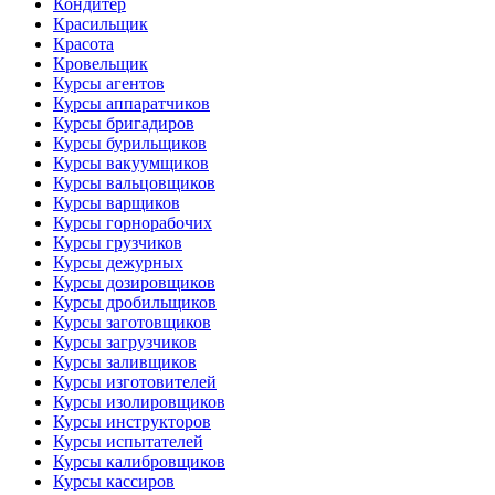
Кондитер
Красильщик
Красота
Кровельщик
Курсы агентов
Курсы аппаратчиков
Курсы бригадиров
Курсы бурильщиков
Курсы вакуумщиков
Курсы вальцовщиков
Курсы варщиков
Курсы горнорабочих
Курсы грузчиков
Курсы дежурных
Курсы дозировщиков
Курсы дробильщиков
Курсы заготовщиков
Курсы загрузчиков
Курсы заливщиков
Курсы изготовителей
Курсы изолировщиков
Курсы инструкторов
Курсы испытателей
Курсы калибровщиков
Курсы кассиров