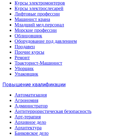
Курсы электромонтеров
Курсы электрослесарей
Лифтовые профессии
Машинист крана
Младщий мед.персонал
Морские профессии
Облицовщик
Оборудование под давлением
Продавец
Прочие курсы
Ремонт
Тракторист-Машинист
Уборщик
Упаковщик
Повышение квалификации
Автоматизация
Агрономия
Администратор
Антитеррористическая безопасность
Арт-терапия
Архивное дело
Архитектура
Банковское дело