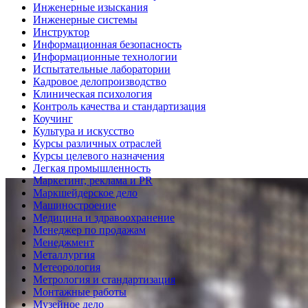
Инженерные изыскания
Инженерные системы
Инструктор
Информационная безопасность
Информационные технологии
Испытательные лаборатории
Кадровое делопроизводство
Клиническая психология
Контроль качества и стандартизация
Коучинг
Культура и искусство
Курсы различных отраслей
Курсы целевого назначения
Легкая промышленность
Маркетинг, реклама и PR
Маркшейдерское дело
Машиностроение
Медицина и здравоохранение
Менеджер по продажам
Менеджмент
Металлургия
Метеорология
Метрология и стандартизация
Монтажные работы
Музейное дело