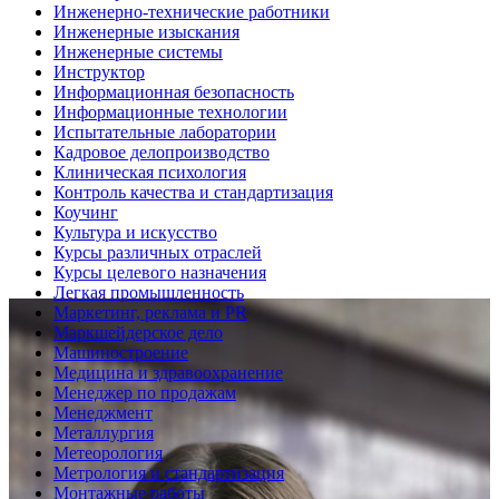
Инженерно-технические работники
Инженерные изыскания
Инженерные системы
Инструктор
Информационная безопасность
Информационные технологии
Испытательные лаборатории
Кадровое делопроизводство
Клиническая психология
Контроль качества и стандартизация
Коучинг
Культура и искусство
Курсы различных отраслей
Курсы целевого назначения
Легкая промышленность
Маркетинг, реклама и PR
Маркшейдерское дело
Машиностроение
Медицина и здравоохранение
Менеджер по продажам
Менеджмент
Металлургия
Метеорология
Метрология и стандартизация
Монтажные работы