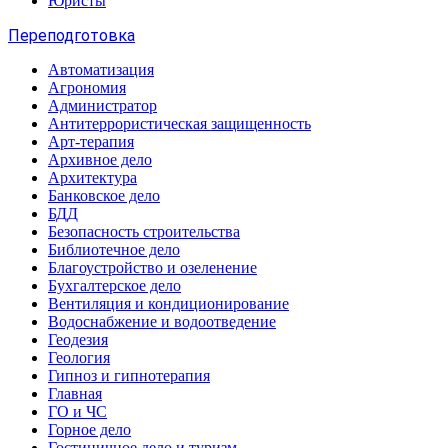
Юристы
Переподготовка
Автоматизация
Агрономия
Администратор
Антитеррористическая защищенность
Арт-терапия
Архивное дело
Архитектура
Банковское дело
БДД
Безопасность строительства
Библиотечное дело
Благоустройство и озеленение
Бухгалтерское дело
Вентиляция и кондиционирование
Водоснабжение и водоотведение
Геодезия
Геология
Гипноз и гипнотерапия
Главная
ГО и ЧС
Горное дело
Гостиничное дело и туризм