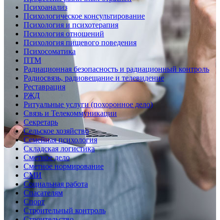
Психоанализ
Психологическое консультирование
Психология и психотерапия
Психология отношений
Психология пищевого поведения
Психосоматика
ПТМ
Радиационная безопасность и радиационный контроль
Радиосвязь, радиовещание и телевидение
Реставрация
РЖД
Ритуальные услуги (похоронное дело)
Связь и Телекоммуникации
Секретарь
Сельское хозяйство
Семейная психология
Складская логистика
Сметное дело
Сметное нормирование
СМИ
Социальная работа
Спасателям
Спорт
Строительный контроль
Строительство