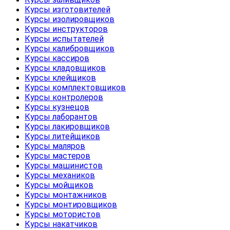
Курсы изготовителей
Курсы изолировщиков
Курсы инструкторов
Курсы испытателей
Курсы калибровщиков
Курсы кассиров
Курсы кладовщиков
Курсы клейщиков
Курсы комплектовщиков
Курсы контролеров
Курсы кузнецов
Курсы лаборантов
Курсы лакировщиков
Курсы литейщиков
Курсы маляров
Курсы мастеров
Курсы машинистов
Курсы механиков
Курсы мойщиков
Курсы монтажников
Курсы монтировщиков
Курсы мотористов
Курсы накатчиков