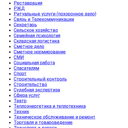
Реставрация
РЖД
Ритуальные услуги (похоронное дело)
Связь и Телекоммуникации
Секретарь
Сельское хозяйство
Семейная психология
Складская логистика
Сметное дело
Сметное нормирование
СМИ
Социальная работа
Спасателям
Спорт
Строительный контроль
Строительство
Судебная экспертиза
Сфера услуг
Театр
Теплоэнергетика и теплотехника
Техник
Техническое обслуживание и ремонт
Торговля и товароведение
Транспорт и дороги