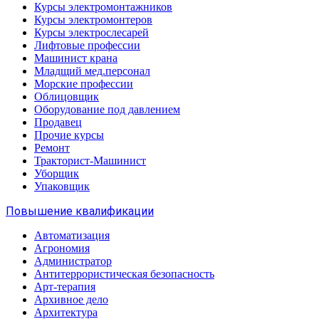
Курсы электромонтажников
Курсы электромонтеров
Курсы электрослесарей
Лифтовые профессии
Машинист крана
Младщий мед.персонал
Морские профессии
Облицовщик
Оборудование под давлением
Продавец
Прочие курсы
Ремонт
Тракторист-Машинист
Уборщик
Упаковщик
Повышение квалификации
Автоматизация
Агрономия
Администратор
Антитеррористическая безопасность
Арт-терапия
Архивное дело
Архитектура