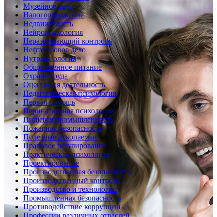
Музейное дело
Налогообложение
Недвижимость
Нейропсихология
Неразрушающий контроль
Нефтегазовое дело
Нутрициология
Общественное питание
Охрана труда
Оценочная деятельность
Педагогическая психология
Первая помощь
Перинатальная психология
Пищевая промышленность
Пожарная безопасность
Полезные ископаемые
Правовое регулирование
Практическая психология
Проектирование
Производственная безопасность
Производственный контроль
Производство и технологии
Промышленная безопасность
Противодействие коррупции
Профессии различных отраслей