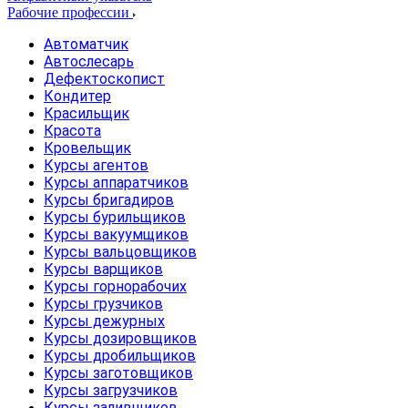
Рабочие профессии
Автоматчик
Автослесарь
Дефектоскопист
Кондитер
Красильщик
Красота
Кровельщик
Курсы агентов
Курсы аппаратчиков
Курсы бригадиров
Курсы бурильщиков
Курсы вакуумщиков
Курсы вальцовщиков
Курсы варщиков
Курсы горнорабочих
Курсы грузчиков
Курсы дежурных
Курсы дозировщиков
Курсы дробильщиков
Курсы заготовщиков
Курсы загрузчиков
Курсы заливщиков