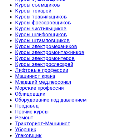
Курсы съемщиков
Курсы токарей
Курсы травильщиков
Курсы фрезеровщиков
Курсы чистильщиков
Курсы шлифовщиков
Курсы штамповщиков
Курсы электромехаников
Курсы электромонтажников
Курсы электромонтеров
Курсы электрослесарей
Лифтовые профессии
Машинист крана
Младщий мед.персонал
Морские профессии
Облицовщик
Оборудование под давлением
Продавец
Прочие курсы
Ремонт
Тракторист-Машинист
Уборщик
Упаковщик