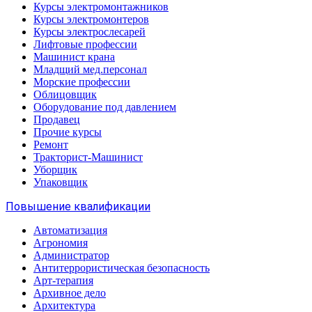
Курсы электромонтажников
Курсы электромонтеров
Курсы электрослесарей
Лифтовые профессии
Машинист крана
Младщий мед.персонал
Морские профессии
Облицовщик
Оборудование под давлением
Продавец
Прочие курсы
Ремонт
Тракторист-Машинист
Уборщик
Упаковщик
Повышение квалификации
Автоматизация
Агрономия
Администратор
Антитеррористическая безопасность
Арт-терапия
Архивное дело
Архитектура