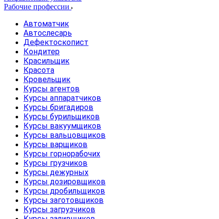
Рабочие профессии
Автоматчик
Автослесарь
Дефектоскопист
Кондитер
Красильщик
Красота
Кровельщик
Курсы агентов
Курсы аппаратчиков
Курсы бригадиров
Курсы бурильщиков
Курсы вакуумщиков
Курсы вальцовщиков
Курсы варщиков
Курсы горнорабочих
Курсы грузчиков
Курсы дежурных
Курсы дозировщиков
Курсы дробильщиков
Курсы заготовщиков
Курсы загрузчиков
Курсы заливщиков