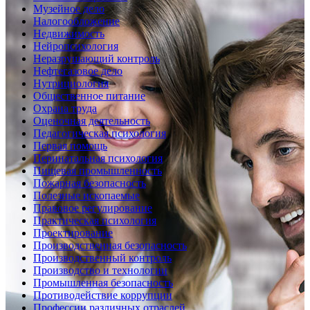
Музейное дело
Налогообложение
Недвижимость
Нейропсихология
Неразрушающий контроль
Нефтегазовое дело
Нутрициология
Общественное питание
Охрана труда
Оценочная деятельность
Педагогическая психология
Первая помощь
Перинатальная психология
Пищевая промышленность
Пожарная безопасность
Полезные ископаемые
Правовое регулирование
Практическая психология
Проектирование
Производственная безопасность
Производственный контроль
Производство и технологии
Промышленная безопасность
Противодействие коррупции
Профессии различных отраслей