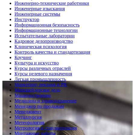
Инженерно-технические работники
Инженерные изыскания
Инженерные системы
Инструктор
Информационная безопасность
Информационные технологии
Испытательные лаборатории
Кадровое делопроизводство
Клиническая психология
Контроль качества и стандартизация
Коучинг
Культура и искусство
Курсы различных отраслей
Курсы целевого назначения
Легкая промышленность
Маркетинг, реклама и PR
Маркшейдерское дело
Машиностроение
Медицина и здравоохранение
Менеджер по продажам
Менеджмент
Металлургия
Метеорология
Метрология и стандартизация
Монтажные работы