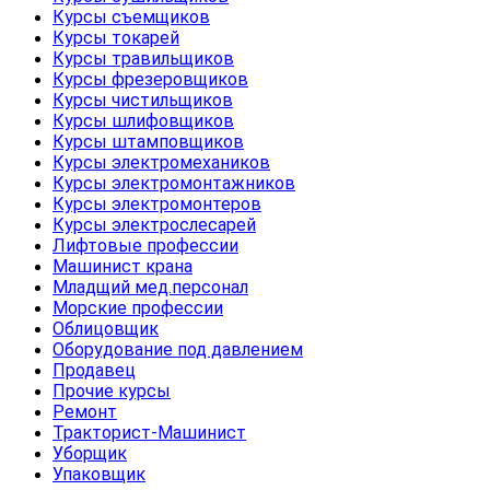
Курсы съемщиков
Курсы токарей
Курсы травильщиков
Курсы фрезеровщиков
Курсы чистильщиков
Курсы шлифовщиков
Курсы штамповщиков
Курсы электромехаников
Курсы электромонтажников
Курсы электромонтеров
Курсы электрослесарей
Лифтовые профессии
Машинист крана
Младщий мед.персонал
Морские профессии
Облицовщик
Оборудование под давлением
Продавец
Прочие курсы
Ремонт
Тракторист-Машинист
Уборщик
Упаковщик