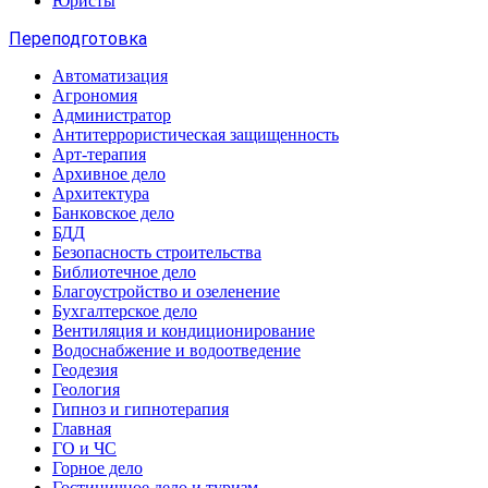
Юристы
Переподготовка
Автоматизация
Агрономия
Администратор
Антитеррористическая защищенность
Арт-терапия
Архивное дело
Архитектура
Банковское дело
БДД
Безопасность строительства
Библиотечное дело
Благоустройство и озеленение
Бухгалтерское дело
Вентиляция и кондиционирование
Водоснабжение и водоотведение
Геодезия
Геология
Гипноз и гипнотерапия
Главная
ГО и ЧС
Горное дело
Гостиничное дело и туризм