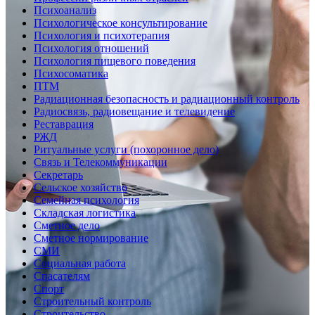
Психоанализ
Психологическое консультирование
Психология и психотерапия
Психология отношений
Психология пищевого поведения
Психосоматика
ПТМ
Радиационная безопасность и радиационный контроль
Радиосвязь, радиовещание и телевидение
Реставрация
РЖД
Ритуальные услуги (похоронное дело)
Связь и Телекоммуникации
Секретарь
Сельское хозяйство
Семейная психология
Складская логистика
Сметное дело
Сметное нормирование
СМИ
Социальная работа
Спасателям
Спорт
Строительный контроль
Строительство