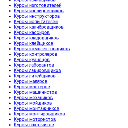
Курсы изготовителей
Курсы изолировщиков
Курсы инструкторов
Курсы испытателей
Курсы калибровщиков
Курсы кассиров
Курсы кладовщиков
Курсы клейщиков
Курсы комплектовщиков
Курсы контролеров
Курсы кузнецов
Курсы лаборантов
Курсы лакировщиков
Курсы литейщиков
Курсы маляров
Курсы мастеров
Курсы машинистов
Курсы механиков
Курсы мойщиков
Курсы монтажников
Курсы монтировщиков
Курсы мотористов
Курсы накатчиков