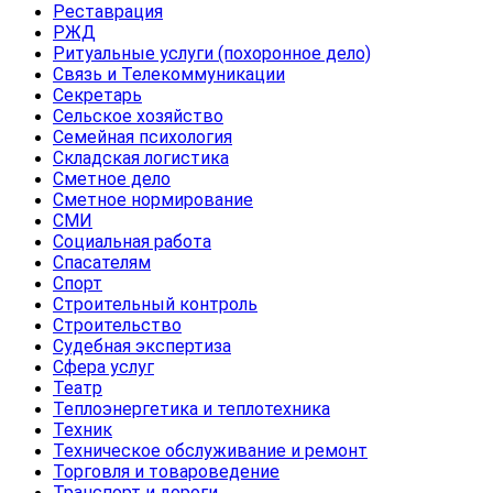
Реставрация
РЖД
Ритуальные услуги (похоронное дело)
Связь и Телекоммуникации
Секретарь
Сельское хозяйство
Семейная психология
Складская логистика
Сметное дело
Сметное нормирование
СМИ
Социальная работа
Спасателям
Спорт
Строительный контроль
Строительство
Судебная экспертиза
Сфера услуг
Театр
Теплоэнергетика и теплотехника
Техник
Техническое обслуживание и ремонт
Торговля и товароведение
Транспорт и дороги