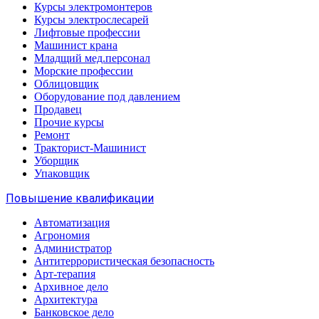
Курсы электромонтеров
Курсы электрослесарей
Лифтовые профессии
Машинист крана
Младщий мед.персонал
Морские профессии
Облицовщик
Оборудование под давлением
Продавец
Прочие курсы
Ремонт
Тракторист-Машинист
Уборщик
Упаковщик
Повышение квалификации
Автоматизация
Агрономия
Администратор
Антитеррористическая безопасность
Арт-терапия
Архивное дело
Архитектура
Банковское дело