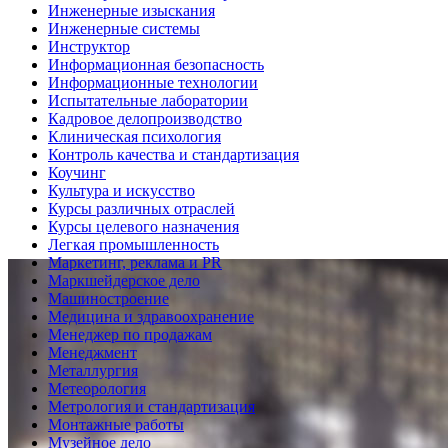
Инженерные изыскания
Инженерные системы
Инструктор
Информационная безопасность
Информационные технологии
Испытательные лаборатории
Кадровое делопроизводство
Клиническая психология
Контроль качества и стандартизация
Коучинг
Культура и искусство
Курсы различных отраслей
Курсы целевого назначения
Легкая промышленность
Маркетинг, реклама и PR
Маркшейдерское дело
Машиностроение
Медицина и здравоохранение
Менеджер по продажам
Менеджмент
Металлургия
Метеорология
Метрология и стандартизация
Монтажные работы
Музейное дело