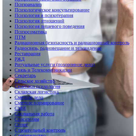
Психоанализ
Психологическое консультирование
Психология и психотерапия
Психология отношений
Психология пищевого поведения
Психосоматика
ПТМ
Радиационная безопасность и радиационный контроль
Радиосвязь, радиовещание и телевидение
Реставрация
РЖД
Ритуальные услуги (похоронное дело)
Связь и Телекоммуникации
Секретарь
Сельское хозяйство
Семейная психология
Складская логистика
Сметное дело
Сметное нормирование
СМИ
Социальная работа
Спасателям
Спорт
Строительный контроль
Строительство