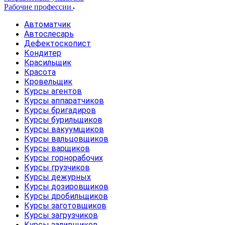
Рабочие профессии
Автоматчик
Автослесарь
Дефектоскопист
Кондитер
Красильщик
Красота
Кровельщик
Курсы агентов
Курсы аппаратчиков
Курсы бригадиров
Курсы бурильщиков
Курсы вакуумщиков
Курсы вальцовщиков
Курсы варщиков
Курсы горнорабочих
Курсы грузчиков
Курсы дежурных
Курсы дозировщиков
Курсы дробильщиков
Курсы заготовщиков
Курсы загрузчиков
Курсы заливщиков