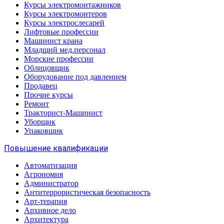
Курсы электромонтажников
Курсы электромонтеров
Курсы электрослесарей
Лифтовые профессии
Машинист крана
Младщий мед.персонал
Морские профессии
Облицовщик
Оборудование под давлением
Продавец
Прочие курсы
Ремонт
Тракторист-Машинист
Уборщик
Упаковщик
Повышение квалификации
Автоматизация
Агрономия
Администратор
Антитеррористическая безопасность
Арт-терапия
Архивное дело
Архитектура