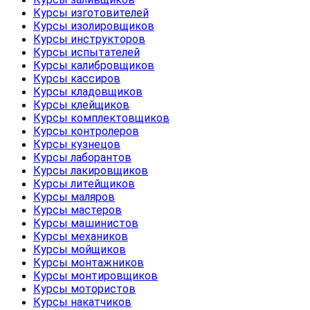
Курсы изготовителей
Курсы изолировщиков
Курсы инструкторов
Курсы испытателей
Курсы калибровщиков
Курсы кассиров
Курсы кладовщиков
Курсы клейщиков
Курсы комплектовщиков
Курсы контролеров
Курсы кузнецов
Курсы лаборантов
Курсы лакировщиков
Курсы литейщиков
Курсы маляров
Курсы мастеров
Курсы машинистов
Курсы механиков
Курсы мойщиков
Курсы монтажников
Курсы монтировщиков
Курсы мотористов
Курсы накатчиков