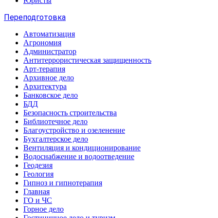
Юристы
Переподготовка
Автоматизация
Агрономия
Администратор
Антитеррористическая защищенность
Арт-терапия
Архивное дело
Архитектура
Банковское дело
БДД
Безопасность строительства
Библиотечное дело
Благоустройство и озеленение
Бухгалтерское дело
Вентиляция и кондиционирование
Водоснабжение и водоотведение
Геодезия
Геология
Гипноз и гипнотерапия
Главная
ГО и ЧС
Горное дело
Гостиничное дело и туризм