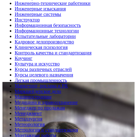
Инженерно-технические работники
Инженерные изыскания
Инженерные системы
Инструктор
Информационная безопасность
Информационные технологии
Испытательные лаборатории
Кадровое делопроизводство
Клиническая психология
Контроль качества и стандартизация
Коучинг
Культура и искусство
Курсы различных отраслей
Курсы целевого назначения
Легкая промышленность
Маркетинг, реклама и PR
Маркшейдерское дело
Машиностроение
Медицина и здравоохранение
Менеджер по продажам
Менеджмент
Металлургия
Метеорология
Метрология и стандартизация
Монтажные работы