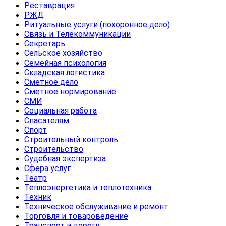
Реставрация
РЖД
Ритуальные услуги (похоронное дело)
Связь и Телекоммуникации
Секретарь
Сельское хозяйство
Семейная психология
Складская логистика
Сметное дело
Сметное нормирование
СМИ
Социальная работа
Спасателям
Спорт
Строительный контроль
Строительство
Судебная экспертиза
Сфера услуг
Театр
Теплоэнергетика и теплотехника
Техник
Техническое обслуживание и ремонт
Торговля и товароведение
Транспорт и дороги