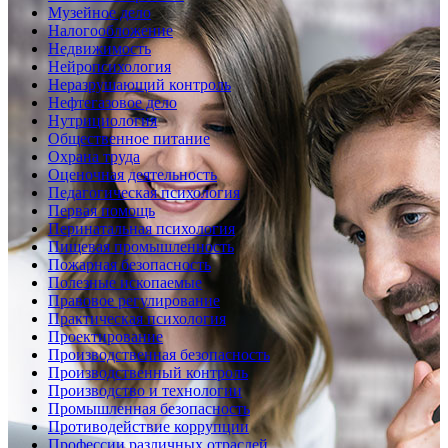
Музейное дело
Налогообложение
Недвижимость
Нейропсихология
Неразрушающий контроль
Нефтегазовое дело
Нутрициология
Общественное питание
Охрана труда
Оценочная деятельность
Педагогическая психология
Первая помощь
Перинатальная психология
Пищевая промышленность
Пожарная безопасность
Полезные ископаемые
Правовое регулирование
Практическая психология
Проектирование
Производственная безопасность
Производственный контроль
Производство и технологии
Промышленная безопасность
Противодействие коррупции
Профессии различных отраслей