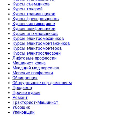
Курсы съемщиков
Курсы токарей
Курсы травильщиков
Курсы фрезеровщиков
Курсы чистильщиков
Курсы шлифовщиков
Курсы штамповщиков
Курсы электромехаников
Курсы электромонтажников
Курсы электромонтеров
Курсы электрослесарей
Лифтовые профессии
Машинист крана
Младщий мед.персонал
Морские профессии
Облицовщик
Оборудование под давлением
Продавец
Прочие курсы
Ремонт
Тракторист-Машинист
Уборщик
Упаковщик