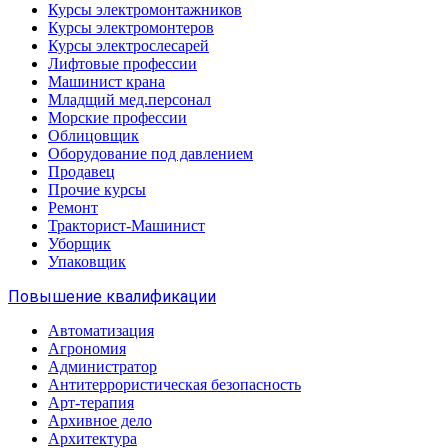
Курсы электромонтажников
Курсы электромонтеров
Курсы электрослесарей
Лифтовые профессии
Машинист крана
Младщий мед.персонал
Морские профессии
Облицовщик
Оборудование под давлением
Продавец
Прочие курсы
Ремонт
Тракторист-Машинист
Уборщик
Упаковщик
Повышение квалификации
Автоматизация
Агрономия
Администратор
Антитеррористическая безопасность
Арт-терапия
Архивное дело
Архитектура