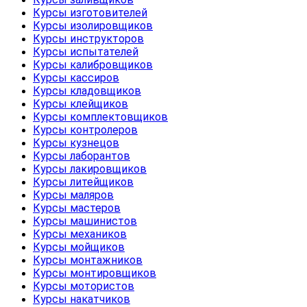
Курсы изготовителей
Курсы изолировщиков
Курсы инструкторов
Курсы испытателей
Курсы калибровщиков
Курсы кассиров
Курсы кладовщиков
Курсы клейщиков
Курсы комплектовщиков
Курсы контролеров
Курсы кузнецов
Курсы лаборантов
Курсы лакировщиков
Курсы литейщиков
Курсы маляров
Курсы мастеров
Курсы машинистов
Курсы механиков
Курсы мойщиков
Курсы монтажников
Курсы монтировщиков
Курсы мотористов
Курсы накатчиков