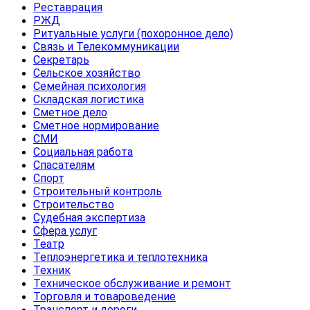
Реставрация
РЖД
Ритуальные услуги (похоронное дело)
Связь и Телекоммуникации
Секретарь
Сельское хозяйство
Семейная психология
Складская логистика
Сметное дело
Сметное нормирование
СМИ
Социальная работа
Спасателям
Спорт
Строительный контроль
Строительство
Судебная экспертиза
Сфера услуг
Театр
Теплоэнергетика и теплотехника
Техник
Техническое обслуживание и ремонт
Торговля и товароведение
Транспорт и дороги