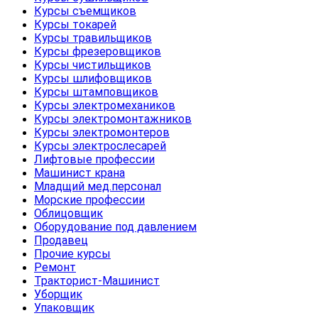
Курсы съемщиков
Курсы токарей
Курсы травильщиков
Курсы фрезеровщиков
Курсы чистильщиков
Курсы шлифовщиков
Курсы штамповщиков
Курсы электромехаников
Курсы электромонтажников
Курсы электромонтеров
Курсы электрослесарей
Лифтовые профессии
Машинист крана
Младщий мед.персонал
Морские профессии
Облицовщик
Оборудование под давлением
Продавец
Прочие курсы
Ремонт
Тракторист-Машинист
Уборщик
Упаковщик