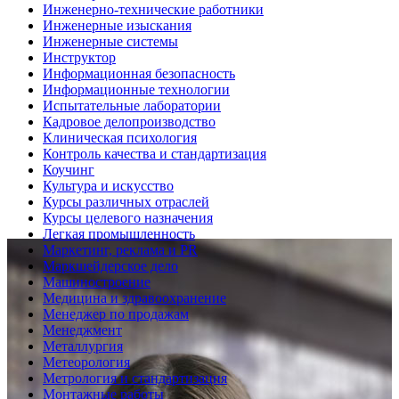
Инженерно-технические работники
Инженерные изыскания
Инженерные системы
Инструктор
Информационная безопасность
Информационные технологии
Испытательные лаборатории
Кадровое делопроизводство
Клиническая психология
Контроль качества и стандартизация
Коучинг
Культура и искусство
Курсы различных отраслей
Курсы целевого назначения
Легкая промышленность
Маркетинг, реклама и PR
Маркшейдерское дело
Машиностроение
Медицина и здравоохранение
Менеджер по продажам
Менеджмент
Металлургия
Метеорология
Метрология и стандартизация
Монтажные работы