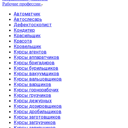
Рабочие профессии
Автоматчик
Автослесарь
Дефектоскопист
Кондитер
Красильщик
Красота
Кровельщик
Курсы агентов
Курсы аппаратчиков
Курсы бригадиров
Курсы бурильщиков
Курсы вакуумщиков
Курсы вальцовщиков
Курсы варщиков
Курсы горнорабочих
Курсы грузчиков
Курсы дежурных
Курсы дозировщиков
Курсы дробильщиков
Курсы заготовщиков
Курсы загрузчиков
Курсы заливщиков