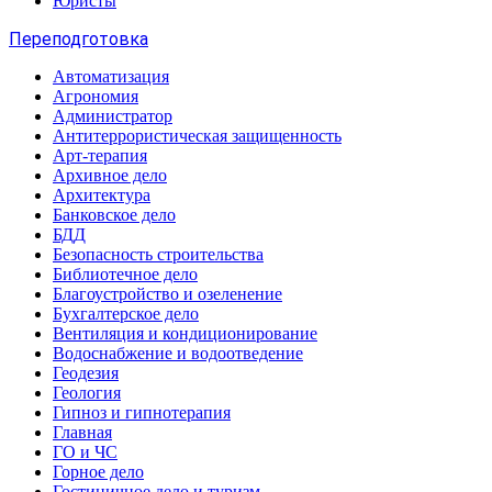
Юристы
Переподготовка
Автоматизация
Агрономия
Администратор
Антитеррористическая защищенность
Арт-терапия
Архивное дело
Архитектура
Банковское дело
БДД
Безопасность строительства
Библиотечное дело
Благоустройство и озеленение
Бухгалтерское дело
Вентиляция и кондиционирование
Водоснабжение и водоотведение
Геодезия
Геология
Гипноз и гипнотерапия
Главная
ГО и ЧС
Горное дело
Гостиничное дело и туризм