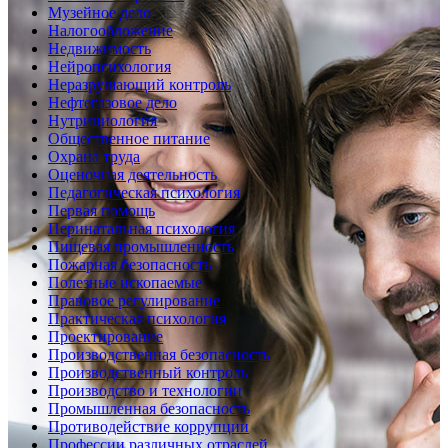
Музейное дело
Налогообложение
Недвижимость
Нейропсихология
Неразрушающий контроль
Нефтегазовое дело
Нутрициология
Общественное питание
Охрана труда
Оценочная деятельность
Педагогическая психология
Первая помощь
Перинатальная психология
Пищевая промышленность
Пожарная безопасность
Полезные ископаемые
Правовое регулирование
Практическая психология
Проектирование
Производственная безопасность
Производственный контроль
Производство и технологии
Промышленная безопасность
Противодействие коррупции
Профессии различных отраслей