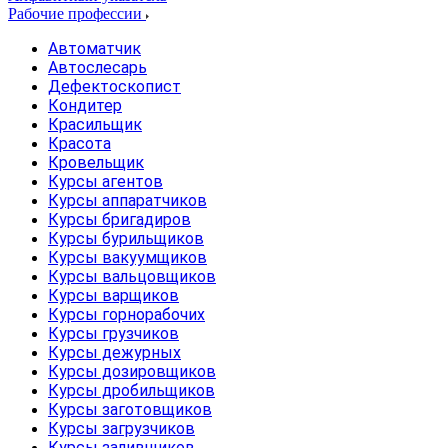
Рабочие профессии
Автоматчик
Автослесарь
Дефектоскопист
Кондитер
Красильщик
Красота
Кровельщик
Курсы агентов
Курсы аппаратчиков
Курсы бригадиров
Курсы бурильщиков
Курсы вакуумщиков
Курсы вальцовщиков
Курсы варщиков
Курсы горнорабочих
Курсы грузчиков
Курсы дежурных
Курсы дозировщиков
Курсы дробильщиков
Курсы заготовщиков
Курсы загрузчиков
Курсы заливщиков