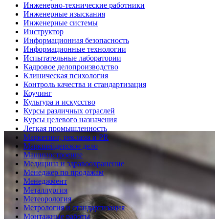
Инженерно-технические работники
Инженерные изыскания
Инженерные системы
Инструктор
Информационная безопасность
Информационные технологии
Испытательные лаборатории
Кадровое делопроизводство
Клиническая психология
Контроль качества и стандартизация
Коучинг
Культура и искусство
Курсы различных отраслей
Курсы целевого назначения
Легкая промышленность
Маркетинг, реклама и PR
Маркшейдерское дело
Машиностроение
Медицина и здравоохранение
Менеджер по продажам
Менеджмент
Металлургия
Метеорология
Метрология и стандартизация
Монтажные работы