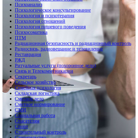
Психоанализ
Психологическое консультирование
Психология и психотерапия
Психология отношений
Психология пищевого поведения
Психосоматика
ПТМ
Радиационная безопасность и радиационный контроль
Радиосвязь, радиовещание и телевидение
Реставрация
РЖД
Ритуальные услуги (похоронное дело)
Связь и Телекоммуникации
Секретарь
Сельское хозяйство
Семейная психология
Складская логистика
Сметное дело
Сметное нормирование
СМИ
Социальная работа
Спасателям
Спорт
Строительный контроль
Строительство