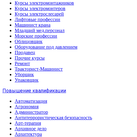
Курсы электромонтажников
Курсы электромонтеров
Курсы электрослесарей
Лифтовые профессии
Машинист крана
Младщий мед.персонал
Морские профессии
Облицовщик
Оборудование под давлением
Продавец
Прочие курсы
Ремонт
Тракторист-Машинист
Уборщик
Упаковщик
Повышение квалификации
Автоматизация
Агрономия
Администратор
Антитеррористическая безопасность
Арт-терапия
Архивное дело
Архитектура