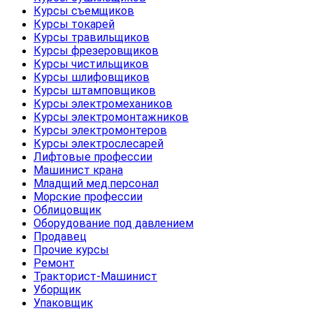
Курсы съемщиков
Курсы токарей
Курсы травильщиков
Курсы фрезеровщиков
Курсы чистильщиков
Курсы шлифовщиков
Курсы штамповщиков
Курсы электромехаников
Курсы электромонтажников
Курсы электромонтеров
Курсы электрослесарей
Лифтовые профессии
Машинист крана
Младщий мед.персонал
Морские профессии
Облицовщик
Оборудование под давлением
Продавец
Прочие курсы
Ремонт
Тракторист-Машинист
Уборщик
Упаковщик