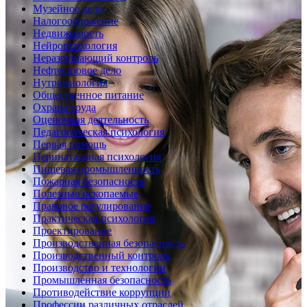
Музейное дело
Налогообложение
Недвижимость
Нейропсихология
Неразрушающий контроль
Нефтегазовое дело
Нутрициология
Общественное питание
Охрана труда
Оценочная деятельность
Педагогическая психология
Первая помощь
Перинатальная психология
Пищевая промышленность
Пожарная безопасность
Полезные ископаемые
Правовое регулирование
Практическая психология
Проектирование
Производственная безопасность
Производственный контроль
Производство и технологии
Промышленная безопасность
Противодействие коррупции
Профессии различных отраслей