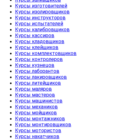
Курсы изготовителей
Курсы изолировщиков
Курсы инструкторов
Курсы испытателей
Курсы калибровщиков
Курсы кассиров
Курсы кладовщиков
Курсы клейщиков
Курсы комплектовщиков
Курсы контролеров
Курсы кузнецов
Курсы лаборантов
Курсы лакировщиков
Курсы литейщиков
Курсы маляров
Курсы мастеров
Курсы машинистов
Курсы механиков
Курсы мойщиков
Курсы монтажников
Курсы монтировщиков
Курсы мотористов
Курсы накатчиков