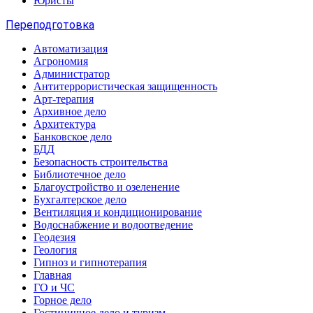
Юристы
Переподготовка
Автоматизация
Агрономия
Администратор
Антитеррористическая защищенность
Арт-терапия
Архивное дело
Архитектура
Банковское дело
БДД
Безопасность строительства
Библиотечное дело
Благоустройство и озеленение
Бухгалтерское дело
Вентиляция и кондиционирование
Водоснабжение и водоотведение
Геодезия
Геология
Гипноз и гипнотерапия
Главная
ГО и ЧС
Горное дело
Гостиничное дело и туризм