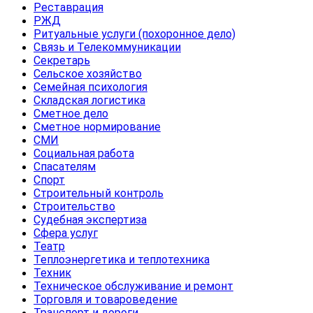
Реставрация
РЖД
Ритуальные услуги (похоронное дело)
Связь и Телекоммуникации
Секретарь
Сельское хозяйство
Семейная психология
Складская логистика
Сметное дело
Сметное нормирование
СМИ
Социальная работа
Спасателям
Спорт
Строительный контроль
Строительство
Судебная экспертиза
Сфера услуг
Театр
Теплоэнергетика и теплотехника
Техник
Техническое обслуживание и ремонт
Торговля и товароведение
Транспорт и дороги