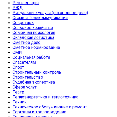
Реставрация
РЖД
Ритуальные услуги (похоронное дело)
Связь и Телекоммуникации
Секретарь
Сельское хозяйство
Семейная психология
Складская логистика
Сметное дело
Сметное нормирование
СМИ
Социальная работа
Спасателям
Спорт
Строительный контроль
Строительство
Судебная экспертиза
Сфера услуг
Театр
Теплоэнергетика и теплотехника
Техник
Техническое обслуживание и ремонт
Торговля и товароведение
Транспорт и дороги