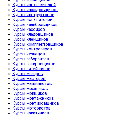
Курсы изготовителей
Курсы изолировщиков
Курсы инструкторов
Курсы испытателей
Курсы калибровщиков
Курсы кассиров
Курсы кладовщиков
Курсы клейщиков
Курсы комплектовщиков
Курсы контролеров
Курсы кузнецов
Курсы лаборантов
Курсы лакировщиков
Курсы литейщиков
Курсы маляров
Курсы мастеров
Курсы машинистов
Курсы механиков
Курсы мойщиков
Курсы монтажников
Курсы монтировщиков
Курсы мотористов
Курсы накатчиков