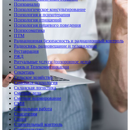
Психоанализ
Психологическое консультирование
Психология и психотерапия
Психология отношений
Психология пищевого поведения
Психосоматика
ПТМ
Радиационная безопасность и радиационный контроль
Радиосвязь, радиовещание и телевидение
Реставрация
РЖД
Ритуальные услуги (похоронное дело)
Связь и Телекоммуникации
Секретарь
Сельское хозяйство
Семейная психология
Складская логистика
Сметное дело
Сметное нормирование
СМИ
Социальная работа
Спасателям
Спорт
Строительный контроль
Строительство