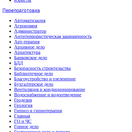
Юристы
Переподготовка
Автоматизация
Агрономия
Администратор
Антитеррористическая защищенность
Арт-терапия
Архивное дело
Архитектура
Банковское дело
БДД
Безопасность строительства
Библиотечное дело
Благоустройство и озеленение
Бухгалтерское дело
Вентиляция и кондиционирование
Водоснабжение и водоотведение
Геодезия
Геология
Гипноз и гипнотерапия
Главная
ГО и ЧС
Горное дело
Гостиничное дело и туризм