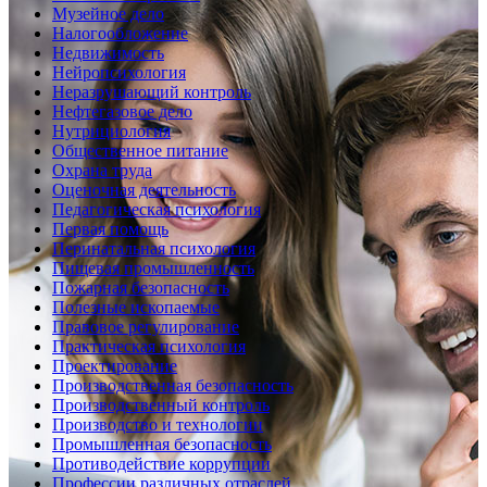
Музейное дело
Налогообложение
Недвижимость
Нейропсихология
Неразрушающий контроль
Нефтегазовое дело
Нутрициология
Общественное питание
Охрана труда
Оценочная деятельность
Педагогическая психология
Первая помощь
Перинатальная психология
Пищевая промышленность
Пожарная безопасность
Полезные ископаемые
Правовое регулирование
Практическая психология
Проектирование
Производственная безопасность
Производственный контроль
Производство и технологии
Промышленная безопасность
Противодействие коррупции
Профессии различных отраслей