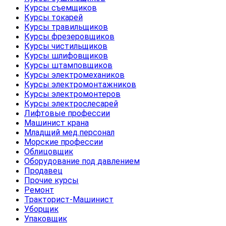
Курсы съемщиков
Курсы токарей
Курсы травильщиков
Курсы фрезеровщиков
Курсы чистильщиков
Курсы шлифовщиков
Курсы штамповщиков
Курсы электромехаников
Курсы электромонтажников
Курсы электромонтеров
Курсы электрослесарей
Лифтовые профессии
Машинист крана
Младщий мед.персонал
Морские профессии
Облицовщик
Оборудование под давлением
Продавец
Прочие курсы
Ремонт
Тракторист-Машинист
Уборщик
Упаковщик