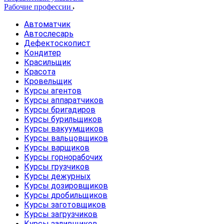
Рабочие профессии
Автоматчик
Автослесарь
Дефектоскопист
Кондитер
Красильщик
Красота
Кровельщик
Курсы агентов
Курсы аппаратчиков
Курсы бригадиров
Курсы бурильщиков
Курсы вакуумщиков
Курсы вальцовщиков
Курсы варщиков
Курсы горнорабочих
Курсы грузчиков
Курсы дежурных
Курсы дозировщиков
Курсы дробильщиков
Курсы заготовщиков
Курсы загрузчиков
Курсы заливщиков