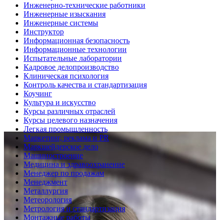
Инженерно-технические работники
Инженерные изыскания
Инженерные системы
Инструктор
Информационная безопасность
Информационные технологии
Испытательные лаборатории
Кадровое делопроизводство
Клиническая психология
Контроль качества и стандартизация
Коучинг
Культура и искусство
Курсы различных отраслей
Курсы целевого назначения
Легкая промышленность
Маркетинг, реклама и PR
Маркшейдерское дело
Машиностроение
Медицина и здравоохранение
Менеджер по продажам
Менеджмент
Металлургия
Метеорология
Метрология и стандартизация
Монтажные работы