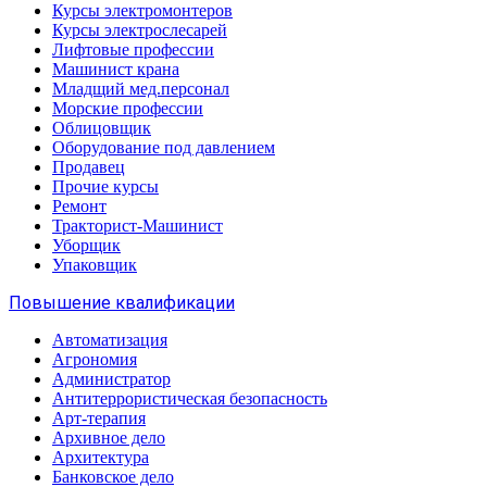
Курсы электромонтеров
Курсы электрослесарей
Лифтовые профессии
Машинист крана
Младщий мед.персонал
Морские профессии
Облицовщик
Оборудование под давлением
Продавец
Прочие курсы
Ремонт
Тракторист-Машинист
Уборщик
Упаковщик
Повышение квалификации
Автоматизация
Агрономия
Администратор
Антитеррористическая безопасность
Арт-терапия
Архивное дело
Архитектура
Банковское дело