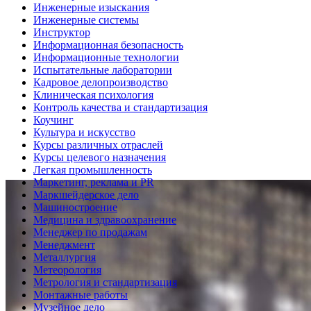
Инженерные изыскания
Инженерные системы
Инструктор
Информационная безопасность
Информационные технологии
Испытательные лаборатории
Кадровое делопроизводство
Клиническая психология
Контроль качества и стандартизация
Коучинг
Культура и искусство
Курсы различных отраслей
Курсы целевого назначения
Легкая промышленность
Маркетинг, реклама и PR
Маркшейдерское дело
Машиностроение
Медицина и здравоохранение
Менеджер по продажам
Менеджмент
Металлургия
Метеорология
Метрология и стандартизация
Монтажные работы
Музейное дело