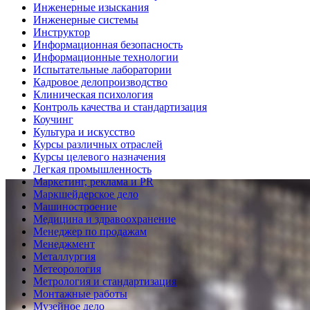
Инженерные изыскания
Инженерные системы
Инструктор
Информационная безопасность
Информационные технологии
Испытательные лаборатории
Кадровое делопроизводство
Клиническая психология
Контроль качества и стандартизация
Коучинг
Культура и искусство
Курсы различных отраслей
Курсы целевого назначения
Легкая промышленность
Маркетинг, реклама и PR
Маркшейдерское дело
Машиностроение
Медицина и здравоохранение
Менеджер по продажам
Менеджмент
Металлургия
Метеорология
Метрология и стандартизация
Монтажные работы
Музейное дело