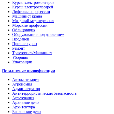
Курсы электромонтеров
Курсы электрослесарей
Лифтовые профессии
Машинист крана
Младщий мед.персонал
Морские профессии
Облицовщик
Оборудование под давлением
Продавец
Прочие курсы
Ремонт
Тракторист-Машинист
Уборщик
Упаковщик
Повышение квалификации
Автоматизация
Агрономия
Администратор
Антитеррористическая безопасность
Арт-терапия
Архивное дело
Архитектура
Банковское дело