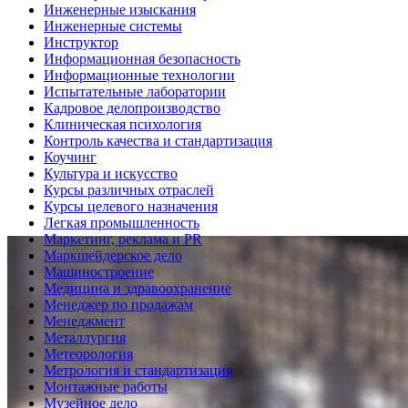
Инженерные изыскания
Инженерные системы
Инструктор
Информационная безопасность
Информационные технологии
Испытательные лаборатории
Кадровое делопроизводство
Клиническая психология
Контроль качества и стандартизация
Коучинг
Культура и искусство
Курсы различных отраслей
Курсы целевого назначения
Легкая промышленность
Маркетинг, реклама и PR
Маркшейдерское дело
Машиностроение
Медицина и здравоохранение
Менеджер по продажам
Менеджмент
Металлургия
Метеорология
Метрология и стандартизация
Монтажные работы
Музейное дело