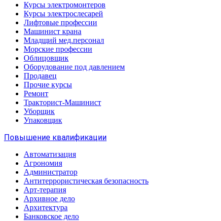
Курсы электромонтеров
Курсы электрослесарей
Лифтовые профессии
Машинист крана
Младщий мед.персонал
Морские профессии
Облицовщик
Оборудование под давлением
Продавец
Прочие курсы
Ремонт
Тракторист-Машинист
Уборщик
Упаковщик
Повышение квалификации
Автоматизация
Агрономия
Администратор
Антитеррористическая безопасность
Арт-терапия
Архивное дело
Архитектура
Банковское дело