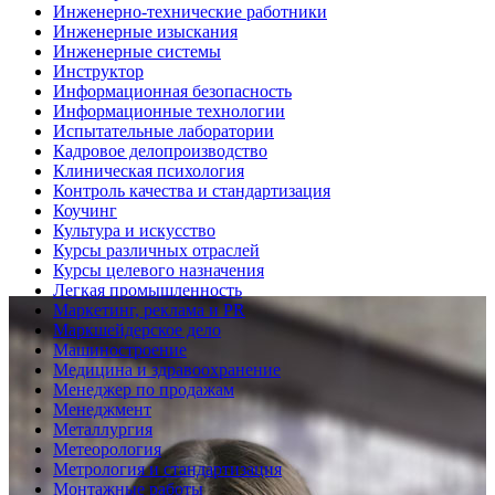
Инженерно-технические работники
Инженерные изыскания
Инженерные системы
Инструктор
Информационная безопасность
Информационные технологии
Испытательные лаборатории
Кадровое делопроизводство
Клиническая психология
Контроль качества и стандартизация
Коучинг
Культура и искусство
Курсы различных отраслей
Курсы целевого назначения
Легкая промышленность
Маркетинг, реклама и PR
Маркшейдерское дело
Машиностроение
Медицина и здравоохранение
Менеджер по продажам
Менеджмент
Металлургия
Метеорология
Метрология и стандартизация
Монтажные работы