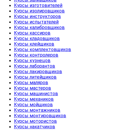
Курсы изготовителей
Курсы изолировщиков
Курсы инструкторов
Курсы испытателей
Курсы калибровщиков
Курсы кассиров
Курсы кладовщиков
Курсы клейщиков
Курсы комплектовщиков
Курсы контролеров
Курсы кузнецов
Курсы лаборантов
Курсы лакировщиков
Курсы литейщиков
Курсы маляров
Курсы мастеров
Курсы машинистов
Курсы механиков
Курсы мойщиков
Курсы монтажников
Курсы монтировщиков
Курсы мотористов
Курсы накатчиков