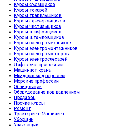
Курсы съемщиков
Курсы токарей
Курсы травильщиков
Курсы фрезеровщиков
Курсы чистильщиков
Курсы шлифовщиков
Курсы штамповщиков
Курсы электромехаников
Курсы электромонтажников
Курсы электромонтеров
Курсы электрослесарей
Лифтовые профессии
Машинист крана
Младщий мед.персонал
Морские профессии
Облицовщик
Оборудование под давлением
Продавец
Прочие курсы
Ремонт
Тракторист-Машинист
Уборщик
Упаковщик