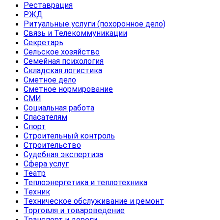
Реставрация
РЖД
Ритуальные услуги (похоронное дело)
Связь и Телекоммуникации
Секретарь
Сельское хозяйство
Семейная психология
Складская логистика
Сметное дело
Сметное нормирование
СМИ
Социальная работа
Спасателям
Спорт
Строительный контроль
Строительство
Судебная экспертиза
Сфера услуг
Театр
Теплоэнергетика и теплотехника
Техник
Техническое обслуживание и ремонт
Торговля и товароведение
Транспорт и дороги