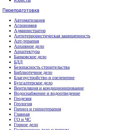
Юристы
Переподготовка
Автоматизация
Агрономия
Администратор
Антитеррористическая защищенность
Арт-терапия
Архивное дело
Архитектура
Банковское дело
БДД
Безопасность строительства
Библиотечное дело
Благоустройство и озеленение
Бухгалтерское дело
Вентиляция и кондиционирование
Водоснабжение и водоотведение
Геодезия
Геология
Гипноз и гипнотерапия
Главная
ГО и ЧС
Горное дело
Гостиничное дело и туризм