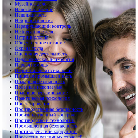
Музейное дело
Налогообложение
Недвижимость
Нейропсихология
Неразрушающий контроль
Нефтегазовое дело
Нутрициология
Общественное питание
Охрана труда
Оценочная деятельность
Педагогическая психология
Первая помощь
Перинатальная психология
Пищевая промышленность
Пожарная безопасность
Полезные ископаемые
Правовое регулирование
Практическая психология
Проектирование
Производственная безопасность
Производственный контроль
Производство и технологии
Промышленная безопасность
Противодействие коррупции
Профессии различных отраслей