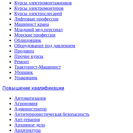
Курсы электромонтажников
Курсы электромонтеров
Курсы электрослесарей
Лифтовые профессии
Машинист крана
Младщий мед.персонал
Морские профессии
Облицовщик
Оборудование под давлением
Продавец
Прочие курсы
Ремонт
Тракторист-Машинист
Уборщик
Упаковщик
Повышение квалификации
Автоматизация
Агрономия
Администратор
Антитеррористическая безопасность
Арт-терапия
Архивное дело
Архитектура