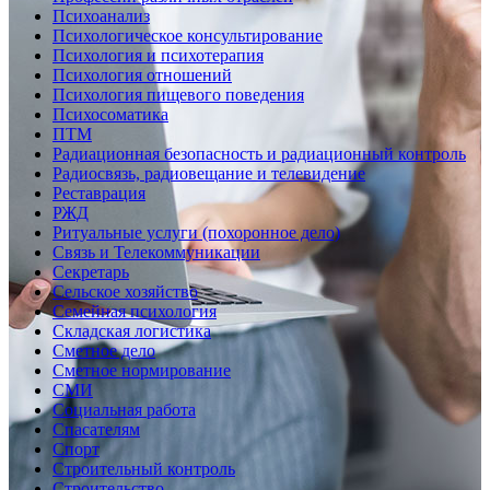
Психоанализ
Психологическое консультирование
Психология и психотерапия
Психология отношений
Психология пищевого поведения
Психосоматика
ПТМ
Радиационная безопасность и радиационный контроль
Радиосвязь, радиовещание и телевидение
Реставрация
РЖД
Ритуальные услуги (похоронное дело)
Связь и Телекоммуникации
Секретарь
Сельское хозяйство
Семейная психология
Складская логистика
Сметное дело
Сметное нормирование
СМИ
Социальная работа
Спасателям
Спорт
Строительный контроль
Строительство