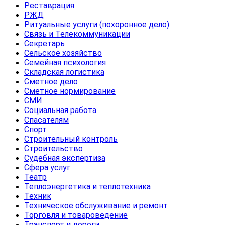
Реставрация
РЖД
Ритуальные услуги (похоронное дело)
Связь и Телекоммуникации
Секретарь
Сельское хозяйство
Семейная психология
Складская логистика
Сметное дело
Сметное нормирование
СМИ
Социальная работа
Спасателям
Спорт
Строительный контроль
Строительство
Судебная экспертиза
Сфера услуг
Театр
Теплоэнергетика и теплотехника
Техник
Техническое обслуживание и ремонт
Торговля и товароведение
Транспорт и дороги