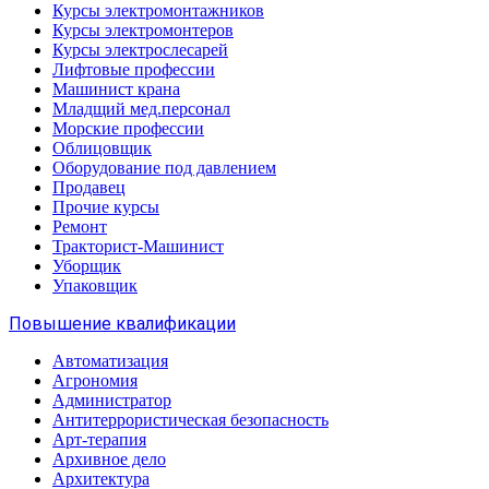
Курсы электромонтажников
Курсы электромонтеров
Курсы электрослесарей
Лифтовые профессии
Машинист крана
Младщий мед.персонал
Морские профессии
Облицовщик
Оборудование под давлением
Продавец
Прочие курсы
Ремонт
Тракторист-Машинист
Уборщик
Упаковщик
Повышение квалификации
Автоматизация
Агрономия
Администратор
Антитеррористическая безопасность
Арт-терапия
Архивное дело
Архитектура