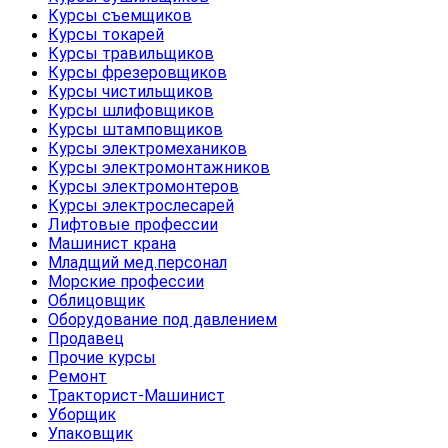
Курсы съемщиков
Курсы токарей
Курсы травильщиков
Курсы фрезеровщиков
Курсы чистильщиков
Курсы шлифовщиков
Курсы штамповщиков
Курсы электромехаников
Курсы электромонтажников
Курсы электромонтеров
Курсы электрослесарей
Лифтовые профессии
Машинист крана
Младщий мед.персонал
Морские профессии
Облицовщик
Оборудование под давлением
Продавец
Прочие курсы
Ремонт
Тракторист-Машинист
Уборщик
Упаковщик