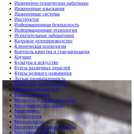
Инженерно-технические работники
Инженерные изыскания
Инженерные системы
Инструктор
Информационная безопасность
Информационные технологии
Испытательные лаборатории
Кадровое делопроизводство
Клиническая психология
Контроль качества и стандартизация
Коучинг
Культура и искусство
Курсы различных отраслей
Курсы целевого назначения
Легкая промышленность
Маркетинг, реклама и PR
Маркшейдерское дело
Машиностроение
Медицина и здравоохранение
Менеджер по продажам
Менеджмент
Металлургия
Метеорология
Метрология и стандартизация
Монтажные работы