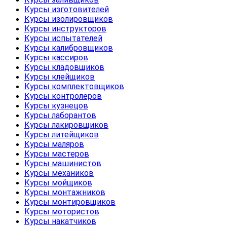
Курсы изготовителей
Курсы изолировщиков
Курсы инструкторов
Курсы испытателей
Курсы калибровщиков
Курсы кассиров
Курсы кладовщиков
Курсы клейщиков
Курсы комплектовщиков
Курсы контролеров
Курсы кузнецов
Курсы лаборантов
Курсы лакировщиков
Курсы литейщиков
Курсы маляров
Курсы мастеров
Курсы машинистов
Курсы механиков
Курсы мойщиков
Курсы монтажников
Курсы монтировщиков
Курсы мотористов
Курсы накатчиков