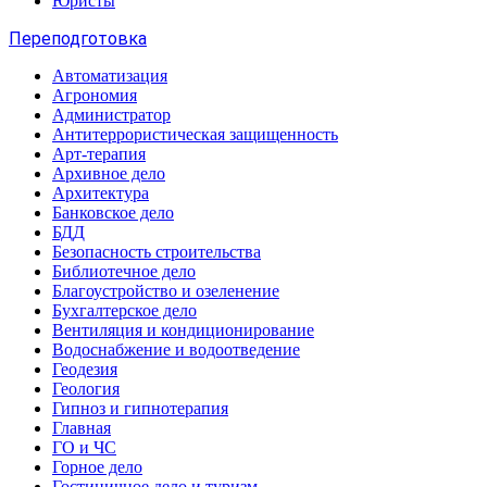
Юристы
Переподготовка
Автоматизация
Агрономия
Администратор
Антитеррористическая защищенность
Арт-терапия
Архивное дело
Архитектура
Банковское дело
БДД
Безопасность строительства
Библиотечное дело
Благоустройство и озеленение
Бухгалтерское дело
Вентиляция и кондиционирование
Водоснабжение и водоотведение
Геодезия
Геология
Гипноз и гипнотерапия
Главная
ГО и ЧС
Горное дело
Гостиничное дело и туризм