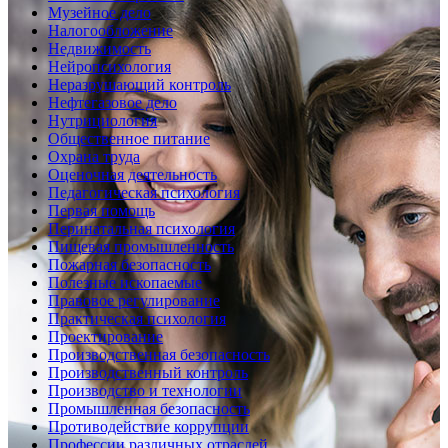
Музейное дело
Налогообложение
Недвижимость
Нейропсихология
Неразрушающий контроль
Нефтегазовое дело
Нутрициология
Общественное питание
Охрана труда
Оценочная деятельность
Педагогическая психология
Первая помощь
Перинатальная психология
Пищевая промышленность
Пожарная безопасность
Полезные ископаемые
Правовое регулирование
Практическая психология
Проектирование
Производственная безопасность
Производственный контроль
Производство и технологии
Промышленная безопасность
Противодействие коррупции
Профессии различных отраслей