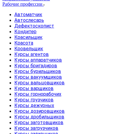
Рабочие профессии
Автоматчик
Автослесарь
Дефектоскопист
Кондитер
Красильщик
Красота
Кровельщик
Курсы агентов
Курсы аппаратчиков
Курсы бригадиров
Курсы бурильщиков
Курсы вакуумщиков
Курсы вальцовщиков
Курсы варщиков
Курсы горнорабочих
Курсы грузчиков
Курсы дежурных
Курсы дозировщиков
Курсы дробильщиков
Курсы заготовщиков
Курсы загрузчиков
Курсы заливщиков