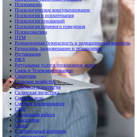
Психоанализ
Психологическое консультирование
Психология и психотерапия
Психология отношений
Психология пищевого поведения
Психосоматика
ПТМ
Радиационная безопасность и радиационный контроль
Радиосвязь, радиовещание и телевидение
Реставрация
РЖД
Ритуальные услуги (похоронное дело)
Связь и Телекоммуникации
Секретарь
Сельское хозяйство
Семейная психология
Складская логистика
Сметное дело
Сметное нормирование
СМИ
Социальная работа
Спасателям
Спорт
Строительный контроль
Строительство