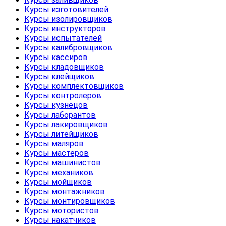
Курсы изготовителей
Курсы изолировщиков
Курсы инструкторов
Курсы испытателей
Курсы калибровщиков
Курсы кассиров
Курсы кладовщиков
Курсы клейщиков
Курсы комплектовщиков
Курсы контролеров
Курсы кузнецов
Курсы лаборантов
Курсы лакировщиков
Курсы литейщиков
Курсы маляров
Курсы мастеров
Курсы машинистов
Курсы механиков
Курсы мойщиков
Курсы монтажников
Курсы монтировщиков
Курсы мотористов
Курсы накатчиков