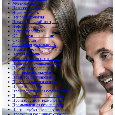
Музейное дело
Налогообложение
Недвижимость
Нейропсихология
Неразрушающий контроль
Нефтегазовое дело
Нутрициология
Общественное питание
Охрана труда
Оценочная деятельность
Педагогическая психология
Первая помощь
Перинатальная психология
Пищевая промышленность
Пожарная безопасность
Полезные ископаемые
Правовое регулирование
Практическая психология
Проектирование
Производственная безопасность
Производственный контроль
Производство и технологии
Промышленная безопасность
Противодействие коррупции
Профессии различных отраслей