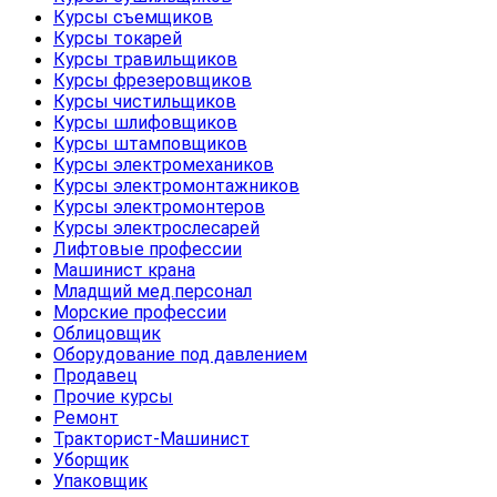
Курсы съемщиков
Курсы токарей
Курсы травильщиков
Курсы фрезеровщиков
Курсы чистильщиков
Курсы шлифовщиков
Курсы штамповщиков
Курсы электромехаников
Курсы электромонтажников
Курсы электромонтеров
Курсы электрослесарей
Лифтовые профессии
Машинист крана
Младщий мед.персонал
Морские профессии
Облицовщик
Оборудование под давлением
Продавец
Прочие курсы
Ремонт
Тракторист-Машинист
Уборщик
Упаковщик