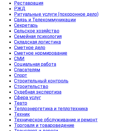
Реставрация
РЖД
Ритуальные услуги (похоронное дело)
Связь и Телекоммуникации
Секретарь
Сельское хозяйство
Семейная психология
Складская логистика
Сметное дело
Сметное нормирование
СМИ
Социальная работа
Спасателям
Спорт
Строительный контроль
Строительство
Судебная экспертиза
Сфера услуг
Театр
Теплоэнергетика и теплотехника
Техник
Техническое обслуживание и ремонт
Торговля и товароведение
Транспорт и дороги