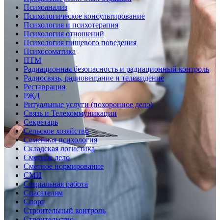
Психоанализ
Психологическое консультирование
Психология и психотерапия
Психология отношений
Психология пищевого поведения
Психосоматика
ПТМ
Радиационная безопасность и радиационный контроль
Радиосвязь, радиовещание и телевидение
Реставрация
РЖД
Ритуальные услуги (похоронное дело)
Связь и Телекоммуникации
Секретарь
Сельское хозяйство
Семейная психология
Складская логистика
Сметное дело
Сметное нормирование
СМИ
Социальная работа
Спасателям
Спорт
Строительный контроль
Строительство