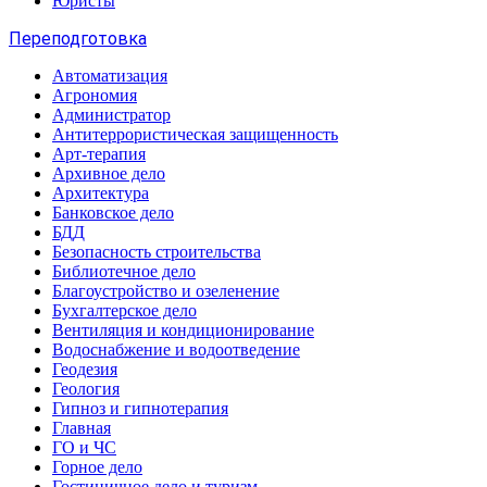
Юристы
Переподготовка
Автоматизация
Агрономия
Администратор
Антитеррористическая защищенность
Арт-терапия
Архивное дело
Архитектура
Банковское дело
БДД
Безопасность строительства
Библиотечное дело
Благоустройство и озеленение
Бухгалтерское дело
Вентиляция и кондиционирование
Водоснабжение и водоотведение
Геодезия
Геология
Гипноз и гипнотерапия
Главная
ГО и ЧС
Горное дело
Гостиничное дело и туризм