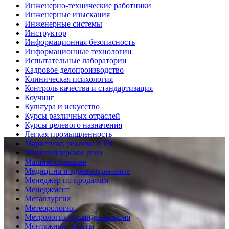
Инженерно-технические работники
Инженерные изыскания
Инженерные системы
Инструктор
Информационная безопасность
Информационные технологии
Испытательные лаборатории
Кадровое делопроизводство
Клиническая психология
Контроль качества и стандартизация
Коучинг
Культура и искусство
Курсы различных отраслей
Курсы целевого назначения
Легкая промышленность
Маркетинг, реклама и PR
Маркшейдерское дело
Машиностроение
Медицина и здравоохранение
Менеджер по продажам
Менеджмент
Металлургия
Метеорология
Метрология и стандартизация
Монтажные работы