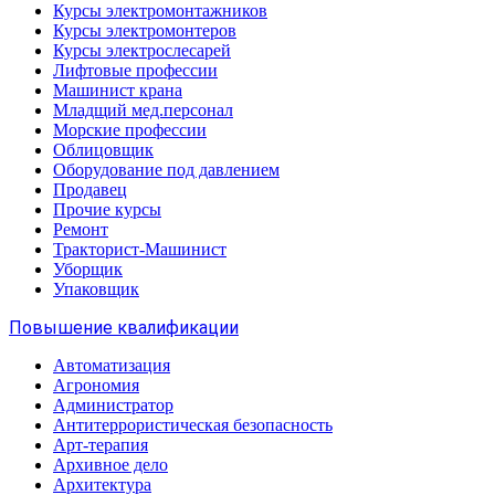
Курсы электромонтажников
Курсы электромонтеров
Курсы электрослесарей
Лифтовые профессии
Машинист крана
Младщий мед.персонал
Морские профессии
Облицовщик
Оборудование под давлением
Продавец
Прочие курсы
Ремонт
Тракторист-Машинист
Уборщик
Упаковщик
Повышение квалификации
Автоматизация
Агрономия
Администратор
Антитеррористическая безопасность
Арт-терапия
Архивное дело
Архитектура