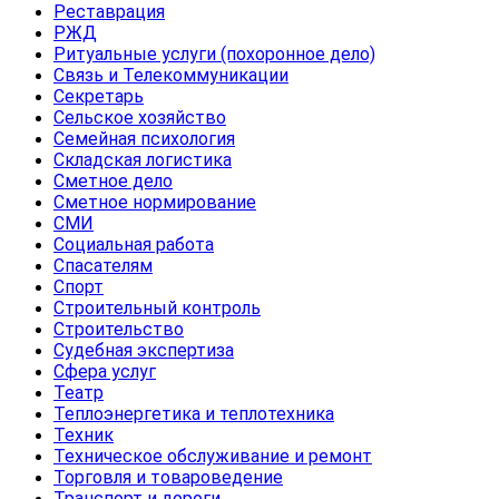
Реставрация
РЖД
Ритуальные услуги (похоронное дело)
Связь и Телекоммуникации
Секретарь
Сельское хозяйство
Семейная психология
Складская логистика
Сметное дело
Сметное нормирование
СМИ
Социальная работа
Спасателям
Спорт
Строительный контроль
Строительство
Судебная экспертиза
Сфера услуг
Театр
Теплоэнергетика и теплотехника
Техник
Техническое обслуживание и ремонт
Торговля и товароведение
Транспорт и дороги