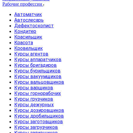
Рабочие профессии
Автоматчик
Автослесарь
Дефектоскопист
Кондитер
Красильщик
Красота
Кровельщик
Курсы агентов
Курсы аппаратчиков
Курсы бригадиров
Курсы бурильщиков
Курсы вакуумщиков
Курсы вальцовщиков
Курсы варщиков
Курсы горнорабочих
Курсы грузчиков
Курсы дежурных
Курсы дозировщиков
Курсы дробильщиков
Курсы заготовщиков
Курсы загрузчиков
Курсы заливщиков