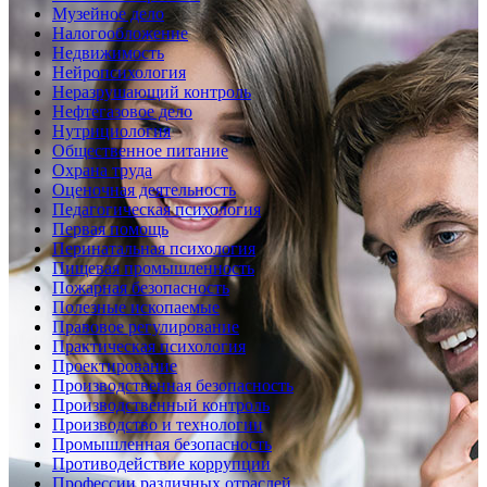
Музейное дело
Налогообложение
Недвижимость
Нейропсихология
Неразрушающий контроль
Нефтегазовое дело
Нутрициология
Общественное питание
Охрана труда
Оценочная деятельность
Педагогическая психология
Первая помощь
Перинатальная психология
Пищевая промышленность
Пожарная безопасность
Полезные ископаемые
Правовое регулирование
Практическая психология
Проектирование
Производственная безопасность
Производственный контроль
Производство и технологии
Промышленная безопасность
Противодействие коррупции
Профессии различных отраслей