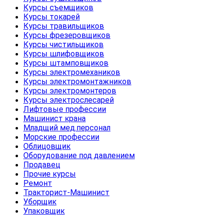
Курсы съемщиков
Курсы токарей
Курсы травильщиков
Курсы фрезеровщиков
Курсы чистильщиков
Курсы шлифовщиков
Курсы штамповщиков
Курсы электромехаников
Курсы электромонтажников
Курсы электромонтеров
Курсы электрослесарей
Лифтовые профессии
Машинист крана
Младщий мед.персонал
Морские профессии
Облицовщик
Оборудование под давлением
Продавец
Прочие курсы
Ремонт
Тракторист-Машинист
Уборщик
Упаковщик