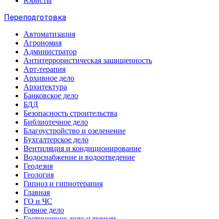
Юристы
Переподготовка
Автоматизация
Агрономия
Администратор
Антитеррористическая защищенность
Арт-терапия
Архивное дело
Архитектура
Банковское дело
БДД
Безопасность строительства
Библиотечное дело
Благоустройство и озеленение
Бухгалтерское дело
Вентиляция и кондиционирование
Водоснабжение и водоотведение
Геодезия
Геология
Гипноз и гипнотерапия
Главная
ГО и ЧС
Горное дело
Гостиничное дело и туризм