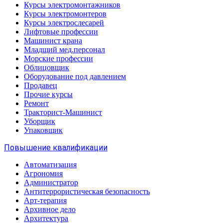
Курсы электромонтажников
Курсы электромонтеров
Курсы электрослесарей
Лифтовые профессии
Машинист крана
Младщий мед.персонал
Морские профессии
Облицовщик
Оборудование под давлением
Продавец
Прочие курсы
Ремонт
Тракторист-Машинист
Уборщик
Упаковщик
Повышение квалификации
Автоматизация
Агрономия
Администратор
Антитеррористическая безопасность
Арт-терапия
Архивное дело
Архитектура