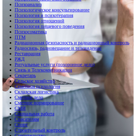
Психоанализ
Психологическое консультирование
Психология и психотерапия
Психология отношений
Психология пищевого поведения
Психосоматика
ПТМ
Радиационная безопасность и радиационный контроль
Радиосвязь, радиовещание и телевидение
Реставрация
РЖД
Ритуальные услуги (похоронное дело)
Связь и Телекоммуникации
Секретарь
Сельское хозяйство
Семейная психология
Складская логистика
Сметное дело
Сметное нормирование
СМИ
Социальная работа
Спасателям
Спорт
Строительный контроль
Строительство