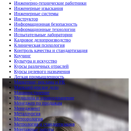
Инженерно-технические работники
Инженерные изыскания
Инженерные системы
Инструктор
Информационная безопасность
Информационные технологии
Испытательные лаборатории
Кадровое делопроизводство
Клиническая психология
Контроль качества и стандартизация
Коучинг
Культура и искусство
Курсы различных отраслей
Курсы целевого назначения
Легкая промышленность
Маркетинг, реклама и PR
Маркшейдерское дело
Машиностроение
Медицина и здравоохранение
Менеджер по продажам
Менеджмент
Металлургия
Метеорология
Метрология и стандартизация
Монтажные работы