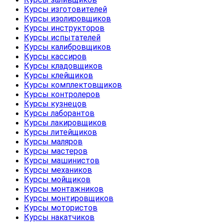
Курсы изготовителей
Курсы изолировщиков
Курсы инструкторов
Курсы испытателей
Курсы калибровщиков
Курсы кассиров
Курсы кладовщиков
Курсы клейщиков
Курсы комплектовщиков
Курсы контролеров
Курсы кузнецов
Курсы лаборантов
Курсы лакировщиков
Курсы литейщиков
Курсы маляров
Курсы мастеров
Курсы машинистов
Курсы механиков
Курсы мойщиков
Курсы монтажников
Курсы монтировщиков
Курсы мотористов
Курсы накатчиков