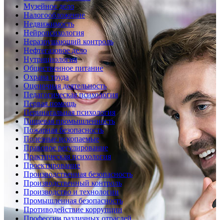
Музейное дело
Налогообложение
Недвижимость
Нейропсихология
Неразрушающий контроль
Нефтегазовое дело
Нутрициология
Общественное питание
Охрана труда
Оценочная деятельность
Педагогическая психология
Первая помощь
Перинатальная психология
Пищевая промышленность
Пожарная безопасность
Полезные ископаемые
Правовое регулирование
Практическая психология
Проектирование
Производственная безопасность
Производственный контроль
Производство и технологии
Промышленная безопасность
Противодействие коррупции
Профессии различных отраслей