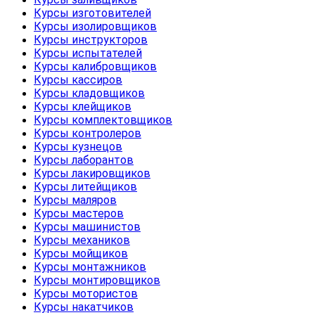
Курсы изготовителей
Курсы изолировщиков
Курсы инструкторов
Курсы испытателей
Курсы калибровщиков
Курсы кассиров
Курсы кладовщиков
Курсы клейщиков
Курсы комплектовщиков
Курсы контролеров
Курсы кузнецов
Курсы лаборантов
Курсы лакировщиков
Курсы литейщиков
Курсы маляров
Курсы мастеров
Курсы машинистов
Курсы механиков
Курсы мойщиков
Курсы монтажников
Курсы монтировщиков
Курсы мотористов
Курсы накатчиков