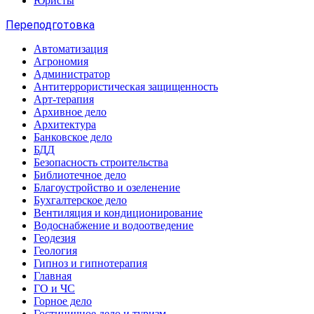
Юристы
Переподготовка
Автоматизация
Агрономия
Администратор
Антитеррористическая защищенность
Арт-терапия
Архивное дело
Архитектура
Банковское дело
БДД
Безопасность строительства
Библиотечное дело
Благоустройство и озеленение
Бухгалтерское дело
Вентиляция и кондиционирование
Водоснабжение и водоотведение
Геодезия
Геология
Гипноз и гипнотерапия
Главная
ГО и ЧС
Горное дело
Гостиничное дело и туризм