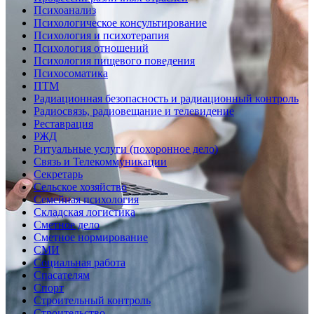
Психоанализ
Психологическое консультирование
Психология и психотерапия
Психология отношений
Психология пищевого поведения
Психосоматика
ПТМ
Радиационная безопасность и радиационный контроль
Радиосвязь, радиовещание и телевидение
Реставрация
РЖД
Ритуальные услуги (похоронное дело)
Связь и Телекоммуникации
Секретарь
Сельское хозяйство
Семейная психология
Складская логистика
Сметное дело
Сметное нормирование
СМИ
Социальная работа
Спасателям
Спорт
Строительный контроль
Строительство