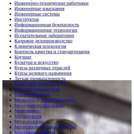
Инженерно-технические работники
Инженерные изыскания
Инженерные системы
Инструктор
Информационная безопасность
Информационные технологии
Испытательные лаборатории
Кадровое делопроизводство
Клиническая психология
Контроль качества и стандартизация
Коучинг
Культура и искусство
Курсы различных отраслей
Курсы целевого назначения
Легкая промышленность
Маркетинг, реклама и PR
Маркшейдерское дело
Машиностроение
Медицина и здравоохранение
Менеджер по продажам
Менеджмент
Металлургия
Метеорология
Метрология и стандартизация
Монтажные работы