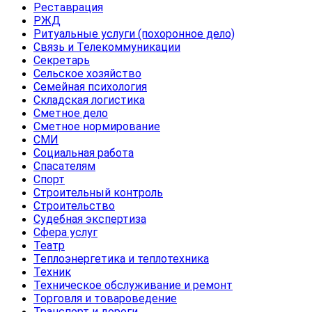
Реставрация
РЖД
Ритуальные услуги (похоронное дело)
Связь и Телекоммуникации
Секретарь
Сельское хозяйство
Семейная психология
Складская логистика
Сметное дело
Сметное нормирование
СМИ
Социальная работа
Спасателям
Спорт
Строительный контроль
Строительство
Судебная экспертиза
Сфера услуг
Театр
Теплоэнергетика и теплотехника
Техник
Техническое обслуживание и ремонт
Торговля и товароведение
Транспорт и дороги