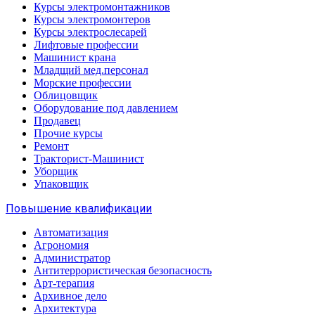
Курсы электромонтажников
Курсы электромонтеров
Курсы электрослесарей
Лифтовые профессии
Машинист крана
Младщий мед.персонал
Морские профессии
Облицовщик
Оборудование под давлением
Продавец
Прочие курсы
Ремонт
Тракторист-Машинист
Уборщик
Упаковщик
Повышение квалификации
Автоматизация
Агрономия
Администратор
Антитеррористическая безопасность
Арт-терапия
Архивное дело
Архитектура