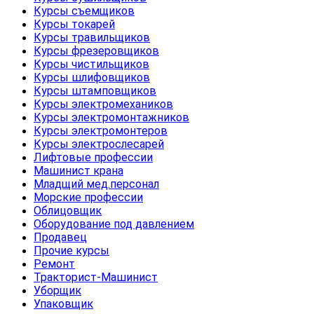
Курсы съемщиков
Курсы токарей
Курсы травильщиков
Курсы фрезеровщиков
Курсы чистильщиков
Курсы шлифовщиков
Курсы штамповщиков
Курсы электромехаников
Курсы электромонтажников
Курсы электромонтеров
Курсы электрослесарей
Лифтовые профессии
Машинист крана
Младщий мед.персонал
Морские профессии
Облицовщик
Оборудование под давлением
Продавец
Прочие курсы
Ремонт
Тракторист-Машинист
Уборщик
Упаковщик