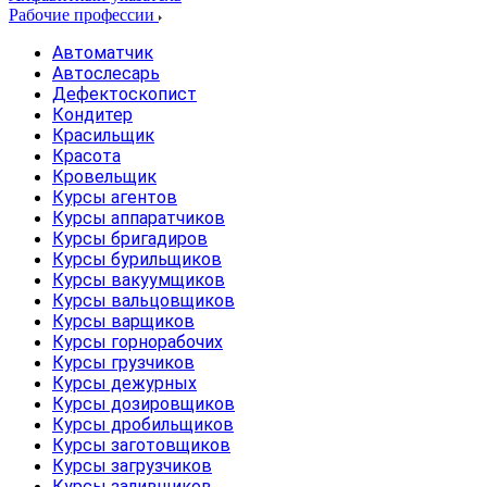
Рабочие профессии
Автоматчик
Автослесарь
Дефектоскопист
Кондитер
Красильщик
Красота
Кровельщик
Курсы агентов
Курсы аппаратчиков
Курсы бригадиров
Курсы бурильщиков
Курсы вакуумщиков
Курсы вальцовщиков
Курсы варщиков
Курсы горнорабочих
Курсы грузчиков
Курсы дежурных
Курсы дозировщиков
Курсы дробильщиков
Курсы заготовщиков
Курсы загрузчиков
Курсы заливщиков