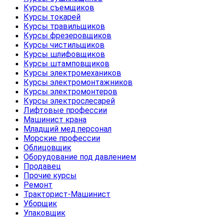
Курсы съемщиков
Курсы токарей
Курсы травильщиков
Курсы фрезеровщиков
Курсы чистильщиков
Курсы шлифовщиков
Курсы штамповщиков
Курсы электромехаников
Курсы электромонтажников
Курсы электромонтеров
Курсы электрослесарей
Лифтовые профессии
Машинист крана
Младщий мед.персонал
Морские профессии
Облицовщик
Оборудование под давлением
Продавец
Прочие курсы
Ремонт
Тракторист-Машинист
Уборщик
Упаковщик