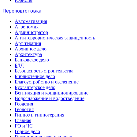
Юристы
Переподготовка
Автоматизация
Агрономия
Администратор
Антитеррористическая защищенность
Арт-терапия
Архивное дело
Архитектура
Банковское дело
БДД
Безопасность строительства
Библиотечное дело
Благоустройство и озеленение
Бухгалтерское дело
Вентиляция и кондиционирование
Водоснабжение и водоотведение
Геодезия
Геология
Гипноз и гипнотерапия
Главная
ГО и ЧС
Горное дело
Гостиничное дело и туризм