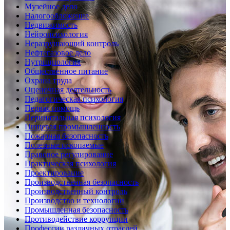
Музейное дело
Налогообложение
Недвижимость
Нейропсихология
Неразрушающий контроль
Нефтегазовое дело
Нутрициология
Общественное питание
Охрана труда
Оценочная деятельность
Педагогическая психология
Первая помощь
Перинатальная психология
Пищевая промышленность
Пожарная безопасность
Полезные ископаемые
Правовое регулирование
Практическая психология
Проектирование
Производственная безопасность
Производственный контроль
Производство и технологии
Промышленная безопасность
Противодействие коррупции
Профессии различных отраслей