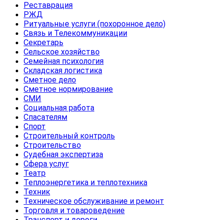
Реставрация
РЖД
Ритуальные услуги (похоронное дело)
Связь и Телекоммуникации
Секретарь
Сельское хозяйство
Семейная психология
Складская логистика
Сметное дело
Сметное нормирование
СМИ
Социальная работа
Спасателям
Спорт
Строительный контроль
Строительство
Судебная экспертиза
Сфера услуг
Театр
Теплоэнергетика и теплотехника
Техник
Техническое обслуживание и ремонт
Торговля и товароведение
Транспорт и дороги