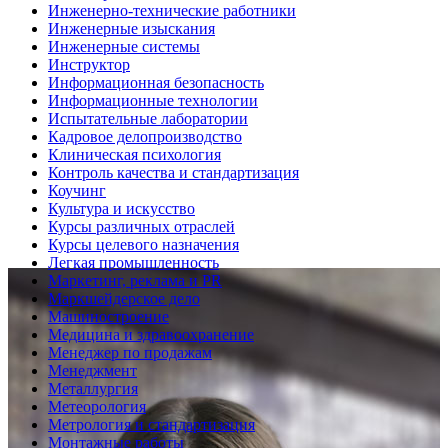
Инженерно-технические работники
Инженерные изыскания
Инженерные системы
Инструктор
Информационная безопасность
Информационные технологии
Испытательные лаборатории
Кадровое делопроизводство
Клиническая психология
Контроль качества и стандартизация
Коучинг
Культура и искусство
Курсы различных отраслей
Курсы целевого назначения
Легкая промышленность
Маркетинг, реклама и PR
Маркшейдерское дело
Машиностроение
Медицина и здравоохранение
Менеджер по продажам
Менеджмент
Металлургия
Метеорология
Метрология и стандартизация
Монтажные работы