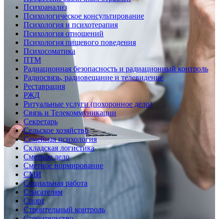
Психоанализ
Психологическое консультирование
Психология и психотерапия
Психология отношений
Психология пищевого поведения
Психосоматика
ПТМ
Радиационная безопасность и радиационный контроль
Радиосвязь, радиовещание и телевидение
Реставрация
РЖД
Ритуальные услуги (похоронное дело)
Связь и Телекоммуникации
Секретарь
Сельское хозяйство
Семейная психология
Складская логистика
Сметное дело
Сметное нормирование
СМИ
Социальная работа
Спасателям
Спорт
Строительный контроль
Строительство