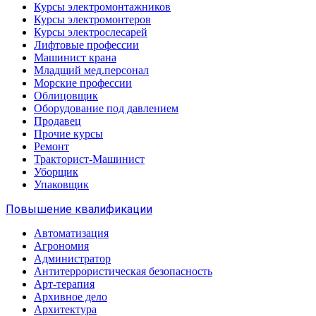
Курсы электромонтажников
Курсы электромонтеров
Курсы электрослесарей
Лифтовые профессии
Машинист крана
Младщий мед.персонал
Морские профессии
Облицовщик
Оборудование под давлением
Продавец
Прочие курсы
Ремонт
Тракторист-Машинист
Уборщик
Упаковщик
Повышение квалификации
Автоматизация
Агрономия
Администратор
Антитеррористическая безопасность
Арт-терапия
Архивное дело
Архитектура