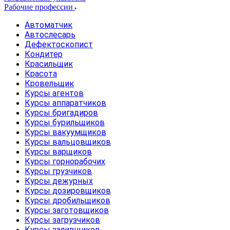
Рабочие профессии
Автоматчик
Автослесарь
Дефектоскопист
Кондитер
Красильщик
Красота
Кровельщик
Курсы агентов
Курсы аппаратчиков
Курсы бригадиров
Курсы бурильщиков
Курсы вакуумщиков
Курсы вальцовщиков
Курсы варщиков
Курсы горнорабочих
Курсы грузчиков
Курсы дежурных
Курсы дозировщиков
Курсы дробильщиков
Курсы заготовщиков
Курсы загрузчиков
Курсы заливщиков