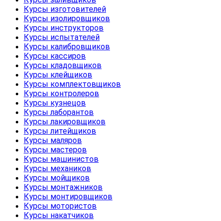
Курсы изготовителей
Курсы изолировщиков
Курсы инструкторов
Курсы испытателей
Курсы калибровщиков
Курсы кассиров
Курсы кладовщиков
Курсы клейщиков
Курсы комплектовщиков
Курсы контролеров
Курсы кузнецов
Курсы лаборантов
Курсы лакировщиков
Курсы литейщиков
Курсы маляров
Курсы мастеров
Курсы машинистов
Курсы механиков
Курсы мойщиков
Курсы монтажников
Курсы монтировщиков
Курсы мотористов
Курсы накатчиков