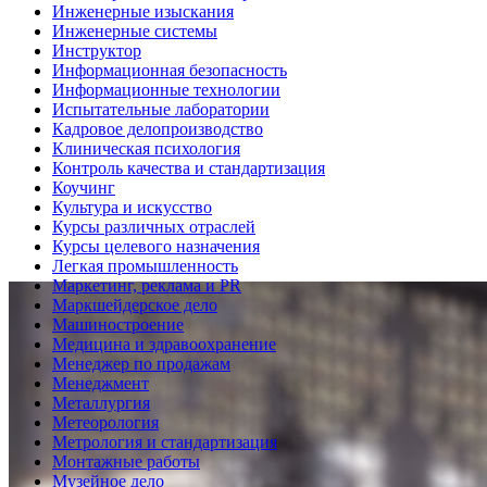
Инженерные изыскания
Инженерные системы
Инструктор
Информационная безопасность
Информационные технологии
Испытательные лаборатории
Кадровое делопроизводство
Клиническая психология
Контроль качества и стандартизация
Коучинг
Культура и искусство
Курсы различных отраслей
Курсы целевого назначения
Легкая промышленность
Маркетинг, реклама и PR
Маркшейдерское дело
Машиностроение
Медицина и здравоохранение
Менеджер по продажам
Менеджмент
Металлургия
Метеорология
Метрология и стандартизация
Монтажные работы
Музейное дело