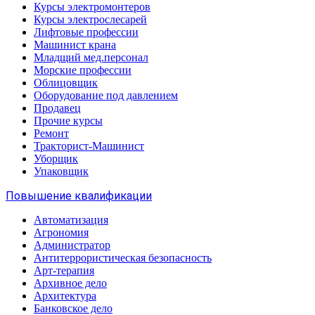
Курсы электромонтеров
Курсы электрослесарей
Лифтовые профессии
Машинист крана
Младщий мед.персонал
Морские профессии
Облицовщик
Оборудование под давлением
Продавец
Прочие курсы
Ремонт
Тракторист-Машинист
Уборщик
Упаковщик
Повышение квалификации
Автоматизация
Агрономия
Администратор
Антитеррористическая безопасность
Арт-терапия
Архивное дело
Архитектура
Банковское дело