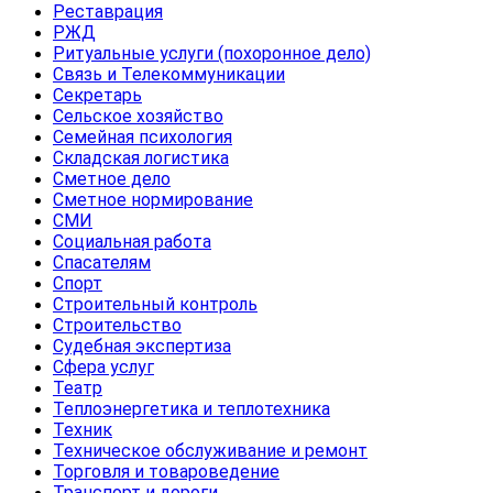
Реставрация
РЖД
Ритуальные услуги (похоронное дело)
Связь и Телекоммуникации
Секретарь
Сельское хозяйство
Семейная психология
Складская логистика
Сметное дело
Сметное нормирование
СМИ
Социальная работа
Спасателям
Спорт
Строительный контроль
Строительство
Судебная экспертиза
Сфера услуг
Театр
Теплоэнергетика и теплотехника
Техник
Техническое обслуживание и ремонт
Торговля и товароведение
Транспорт и дороги