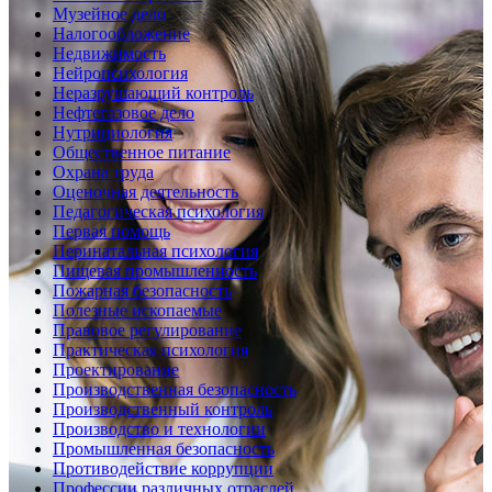
Музейное дело
Налогообложение
Недвижимость
Нейропсихология
Неразрушающий контроль
Нефтегазовое дело
Нутрициология
Общественное питание
Охрана труда
Оценочная деятельность
Педагогическая психология
Первая помощь
Перинатальная психология
Пищевая промышленность
Пожарная безопасность
Полезные ископаемые
Правовое регулирование
Практическая психология
Проектирование
Производственная безопасность
Производственный контроль
Производство и технологии
Промышленная безопасность
Противодействие коррупции
Профессии различных отраслей