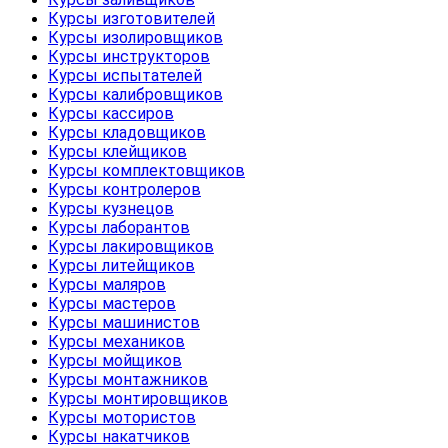
Курсы изготовителей
Курсы изолировщиков
Курсы инструкторов
Курсы испытателей
Курсы калибровщиков
Курсы кассиров
Курсы кладовщиков
Курсы клейщиков
Курсы комплектовщиков
Курсы контролеров
Курсы кузнецов
Курсы лаборантов
Курсы лакировщиков
Курсы литейщиков
Курсы маляров
Курсы мастеров
Курсы машинистов
Курсы механиков
Курсы мойщиков
Курсы монтажников
Курсы монтировщиков
Курсы мотористов
Курсы накатчиков