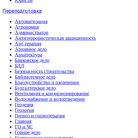
Юристы
Переподготовка
Автоматизация
Агрономия
Администратор
Антитеррористическая защищенность
Арт-терапия
Архивное дело
Архитектура
Банковское дело
БДД
Безопасность строительства
Библиотечное дело
Благоустройство и озеленение
Бухгалтерское дело
Вентиляция и кондиционирование
Водоснабжение и водоотведение
Геодезия
Геология
Гипноз и гипнотерапия
Главная
ГО и ЧС
Горное дело
Гостиничное дело и туризм