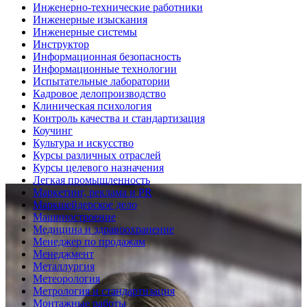
Инженерно-технические работники
Инженерные изыскания
Инженерные системы
Инструктор
Информационная безопасность
Информационные технологии
Испытательные лаборатории
Кадровое делопроизводство
Клиническая психология
Контроль качества и стандартизация
Коучинг
Культура и искусство
Курсы различных отраслей
Курсы целевого назначения
Легкая промышленность
Маркетинг, реклама и PR
Маркшейдерское дело
Машиностроение
Медицина и здравоохранение
Менеджер по продажам
Менеджмент
Металлургия
Метеорология
Метрология и стандартизация
Монтажные работы