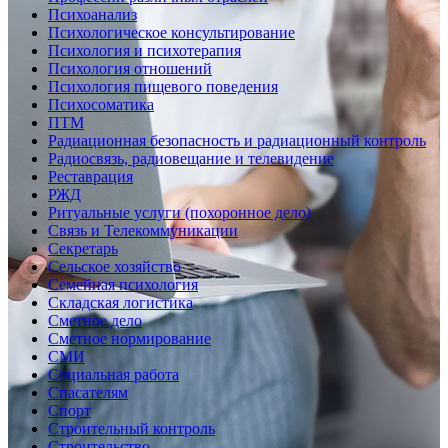
Психоанализ
Психологическое консультирование
Психология и психотерапия
Психология отношений
Психология пищевого поведения
Психосоматика
ПТМ
Радиационная безопасность и радиационный контроль
Радиосвязь, радиовещание и телевидение
Реставрация
РЖД
Ритуальные услуги (похоронное дело)
Связь и Телекоммуникации
Секретарь
Сельское хозяйство
Семейная психология
Складская логистика
Сметное дело
Сметное нормирование
СМИ
Социальная работа
Спасателям
Спорт
Строительный контроль
Строительство