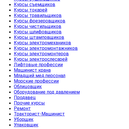
Курсы съемщиков
Курсы токарей
Курсы травильщиков
Курсы фрезеровщиков
Курсы чистильщиков
Курсы шлифовщиков
Курсы штамповщиков
Курсы электромехаников
Курсы электромонтажников
Курсы электромонтеров
Курсы электрослесарей
Лифтовые профессии
Машинист крана
Младщий мед.персонал
Морские профессии
Облицовщик
Оборудование под давлением
Продавец
Прочие курсы
Ремонт
Тракторист-Машинист
Уборщик
Упаковщик