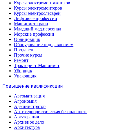
Курсы электромонтажников
Курсы электромонтеров
Курсы электрослесарей
Лифтовые профессии
Машинист крана
Младщий мед.персонал
Морские профессии
Облицовщик
Оборудование под давлением
Продавец
Прочие курсы
Ремонт
Тракторист-Машинист
Уборщик
Упаковщик
Повышение квалификации
Автоматизация
Агрономия
Администратор
Антитеррористическая безопасность
Арт-терапия
Архивное дело
Архитектура