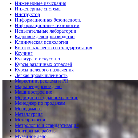
Инженерные изыскания
Инженерные системы
Инструктор
Информационная безопасность
Информационные технологии
Испытательные лаборатории
Кадровое делопроизводство
Клиническая психология
Контроль качества и стандартизация
Коучинг
Культура и искусство
Курсы различных отраслей
Курсы целевого назначения
Легкая промышленность
Маркетинг, реклама и PR
Маркшейдерское дело
Машиностроение
Медицина и здравоохранение
Менеджер по продажам
Менеджмент
Металлургия
Метеорология
Метрология и стандартизация
Монтажные работы
Музейное дело