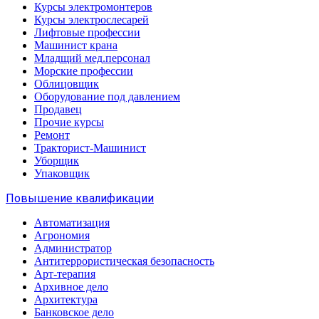
Курсы электромонтеров
Курсы электрослесарей
Лифтовые профессии
Машинист крана
Младщий мед.персонал
Морские профессии
Облицовщик
Оборудование под давлением
Продавец
Прочие курсы
Ремонт
Тракторист-Машинист
Уборщик
Упаковщик
Повышение квалификации
Автоматизация
Агрономия
Администратор
Антитеррористическая безопасность
Арт-терапия
Архивное дело
Архитектура
Банковское дело