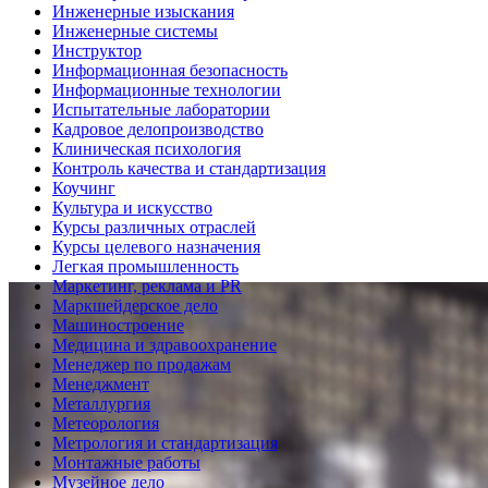
Инженерные изыскания
Инженерные системы
Инструктор
Информационная безопасность
Информационные технологии
Испытательные лаборатории
Кадровое делопроизводство
Клиническая психология
Контроль качества и стандартизация
Коучинг
Культура и искусство
Курсы различных отраслей
Курсы целевого назначения
Легкая промышленность
Маркетинг, реклама и PR
Маркшейдерское дело
Машиностроение
Медицина и здравоохранение
Менеджер по продажам
Менеджмент
Металлургия
Метеорология
Метрология и стандартизация
Монтажные работы
Музейное дело