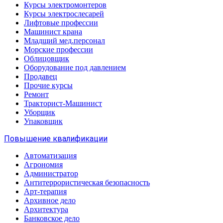
Курсы электромонтеров
Курсы электрослесарей
Лифтовые профессии
Машинист крана
Младщий мед.персонал
Морские профессии
Облицовщик
Оборудование под давлением
Продавец
Прочие курсы
Ремонт
Тракторист-Машинист
Уборщик
Упаковщик
Повышение квалификации
Автоматизация
Агрономия
Администратор
Антитеррористическая безопасность
Арт-терапия
Архивное дело
Архитектура
Банковское дело