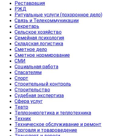
Реставрация
РЖД
Ритуальные услуги (похоронное дело)
Связь и Телекоммуникации
Секретарь
Сельское хозяйство
Семейная психология
Складская логистика
Сметное дело
Сметное нормирование
СМИ
Социальная работа
Спасателям
Спорт
Строительный контроль
Строительство
Судебная экспертиза
Сфера услуг
Театр
Теплоэнергетика и теплотехника
Техник
Техническое обслуживание и ремонт
Торговля и товароведение
Транспорт и дороги