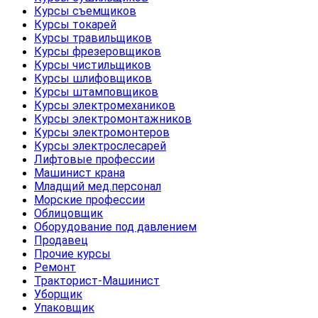
Курсы съемщиков
Курсы токарей
Курсы травильщиков
Курсы фрезеровщиков
Курсы чистильщиков
Курсы шлифовщиков
Курсы штамповщиков
Курсы электромехаников
Курсы электромонтажников
Курсы электромонтеров
Курсы электрослесарей
Лифтовые профессии
Машинист крана
Младщий мед.персонал
Морские профессии
Облицовщик
Оборудование под давлением
Продавец
Прочие курсы
Ремонт
Тракторист-Машинист
Уборщик
Упаковщик