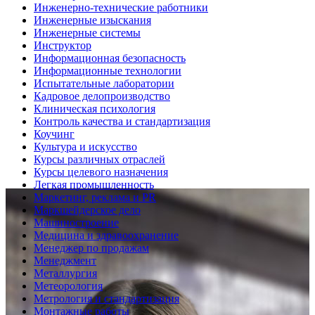
Инженерно-технические работники
Инженерные изыскания
Инженерные системы
Инструктор
Информационная безопасность
Информационные технологии
Испытательные лаборатории
Кадровое делопроизводство
Клиническая психология
Контроль качества и стандартизация
Коучинг
Культура и искусство
Курсы различных отраслей
Курсы целевого назначения
Легкая промышленность
Маркетинг, реклама и PR
Маркшейдерское дело
Машиностроение
Медицина и здравоохранение
Менеджер по продажам
Менеджмент
Металлургия
Метеорология
Метрология и стандартизация
Монтажные работы