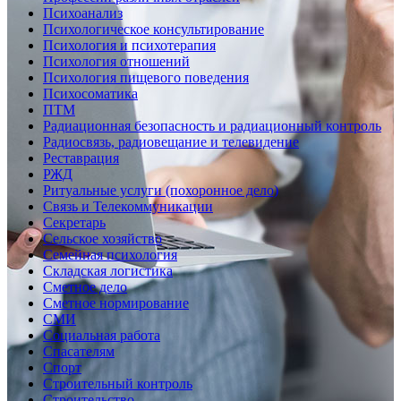
Психоанализ
Психологическое консультирование
Психология и психотерапия
Психология отношений
Психология пищевого поведения
Психосоматика
ПТМ
Радиационная безопасность и радиационный контроль
Радиосвязь, радиовещание и телевидение
Реставрация
РЖД
Ритуальные услуги (похоронное дело)
Связь и Телекоммуникации
Секретарь
Сельское хозяйство
Семейная психология
Складская логистика
Сметное дело
Сметное нормирование
СМИ
Социальная работа
Спасателям
Спорт
Строительный контроль
Строительство