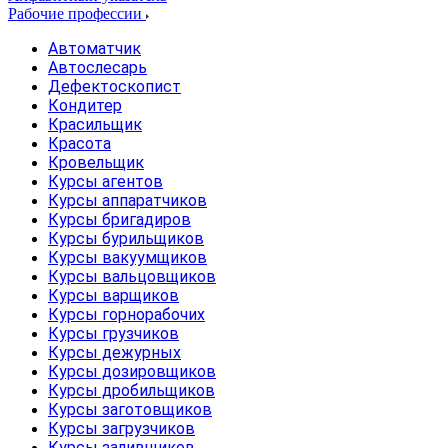
Рабочие профессии
Автоматчик
Автослесарь
Дефектоскопист
Кондитер
Красильщик
Красота
Кровельщик
Курсы агентов
Курсы аппаратчиков
Курсы бригадиров
Курсы бурильщиков
Курсы вакуумщиков
Курсы вальцовщиков
Курсы варщиков
Курсы горнорабочих
Курсы грузчиков
Курсы дежурных
Курсы дозировщиков
Курсы дробильщиков
Курсы заготовщиков
Курсы загрузчиков
Курсы заливщиков