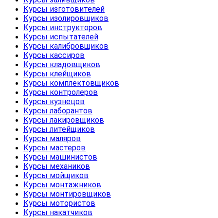
Курсы изготовителей
Курсы изолировщиков
Курсы инструкторов
Курсы испытателей
Курсы калибровщиков
Курсы кассиров
Курсы кладовщиков
Курсы клейщиков
Курсы комплектовщиков
Курсы контролеров
Курсы кузнецов
Курсы лаборантов
Курсы лакировщиков
Курсы литейщиков
Курсы маляров
Курсы мастеров
Курсы машинистов
Курсы механиков
Курсы мойщиков
Курсы монтажников
Курсы монтировщиков
Курсы мотористов
Курсы накатчиков