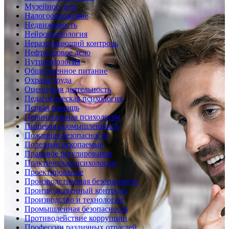
Музейное дело
Налогообложение
Недвижимость
Нейропсихология
Неразрушающий контроль
Нефтегазовое дело
Нутрициология
Общественное питание
Охрана труда
Оценочная деятельность
Педагогическая психология
Первая помощь
Перинатальная психология
Пищевая промышленность
Пожарная безопасность
Полезные ископаемые
Правовое регулирование
Практическая психология
Проектирование
Производственная безопасность
Производственный контроль
Производство и технологии
Промышленная безопасность
Противодействие коррупции
Профессии различных отраслей