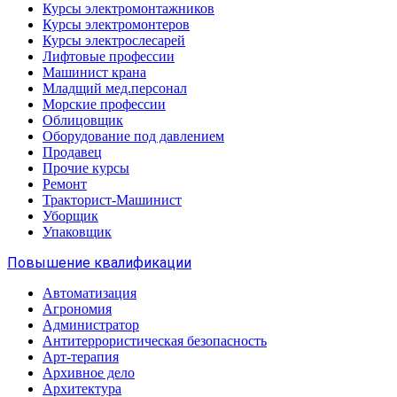
Курсы электромонтажников
Курсы электромонтеров
Курсы электрослесарей
Лифтовые профессии
Машинист крана
Младщий мед.персонал
Морские профессии
Облицовщик
Оборудование под давлением
Продавец
Прочие курсы
Ремонт
Тракторист-Машинист
Уборщик
Упаковщик
Повышение квалификации
Автоматизация
Агрономия
Администратор
Антитеррористическая безопасность
Арт-терапия
Архивное дело
Архитектура