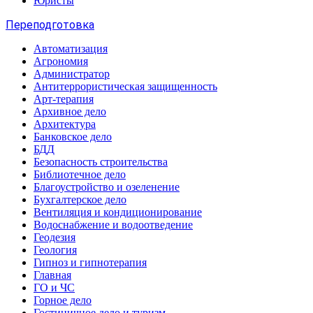
Юристы
Переподготовка
Автоматизация
Агрономия
Администратор
Антитеррористическая защищенность
Арт-терапия
Архивное дело
Архитектура
Банковское дело
БДД
Безопасность строительства
Библиотечное дело
Благоустройство и озеленение
Бухгалтерское дело
Вентиляция и кондиционирование
Водоснабжение и водоотведение
Геодезия
Геология
Гипноз и гипнотерапия
Главная
ГО и ЧС
Горное дело
Гостиничное дело и туризм