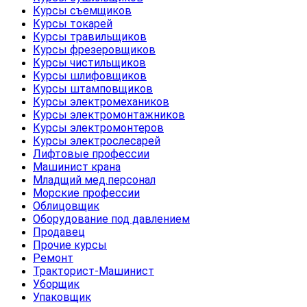
Курсы съемщиков
Курсы токарей
Курсы травильщиков
Курсы фрезеровщиков
Курсы чистильщиков
Курсы шлифовщиков
Курсы штамповщиков
Курсы электромехаников
Курсы электромонтажников
Курсы электромонтеров
Курсы электрослесарей
Лифтовые профессии
Машинист крана
Младщий мед.персонал
Морские профессии
Облицовщик
Оборудование под давлением
Продавец
Прочие курсы
Ремонт
Тракторист-Машинист
Уборщик
Упаковщик