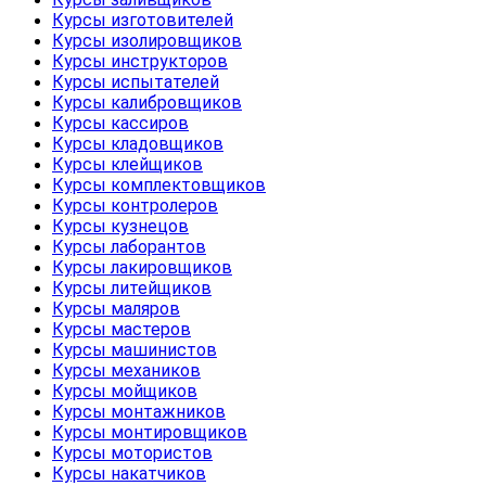
Курсы изготовителей
Курсы изолировщиков
Курсы инструкторов
Курсы испытателей
Курсы калибровщиков
Курсы кассиров
Курсы кладовщиков
Курсы клейщиков
Курсы комплектовщиков
Курсы контролеров
Курсы кузнецов
Курсы лаборантов
Курсы лакировщиков
Курсы литейщиков
Курсы маляров
Курсы мастеров
Курсы машинистов
Курсы механиков
Курсы мойщиков
Курсы монтажников
Курсы монтировщиков
Курсы мотористов
Курсы накатчиков