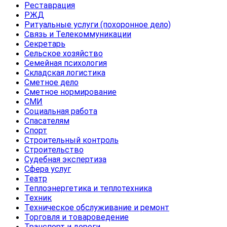
Реставрация
РЖД
Ритуальные услуги (похоронное дело)
Связь и Телекоммуникации
Секретарь
Сельское хозяйство
Семейная психология
Складская логистика
Сметное дело
Сметное нормирование
СМИ
Социальная работа
Спасателям
Спорт
Строительный контроль
Строительство
Судебная экспертиза
Сфера услуг
Театр
Теплоэнергетика и теплотехника
Техник
Техническое обслуживание и ремонт
Торговля и товароведение
Транспорт и дороги