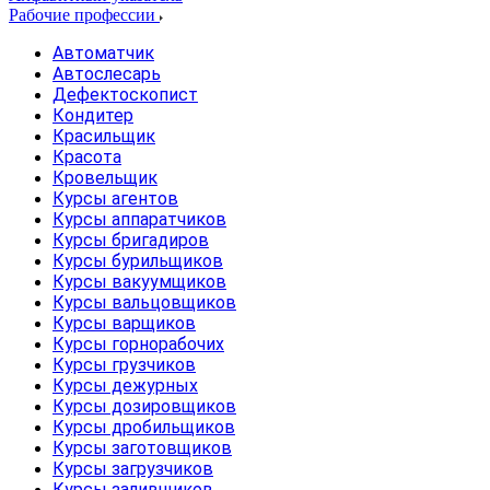
Рабочие профессии
Автоматчик
Автослесарь
Дефектоскопист
Кондитер
Красильщик
Красота
Кровельщик
Курсы агентов
Курсы аппаратчиков
Курсы бригадиров
Курсы бурильщиков
Курсы вакуумщиков
Курсы вальцовщиков
Курсы варщиков
Курсы горнорабочих
Курсы грузчиков
Курсы дежурных
Курсы дозировщиков
Курсы дробильщиков
Курсы заготовщиков
Курсы загрузчиков
Курсы заливщиков