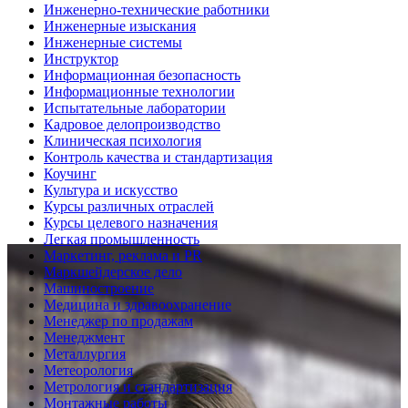
Инженерно-технические работники
Инженерные изыскания
Инженерные системы
Инструктор
Информационная безопасность
Информационные технологии
Испытательные лаборатории
Кадровое делопроизводство
Клиническая психология
Контроль качества и стандартизация
Коучинг
Культура и искусство
Курсы различных отраслей
Курсы целевого назначения
Легкая промышленность
Маркетинг, реклама и PR
Маркшейдерское дело
Машиностроение
Медицина и здравоохранение
Менеджер по продажам
Менеджмент
Металлургия
Метеорология
Метрология и стандартизация
Монтажные работы