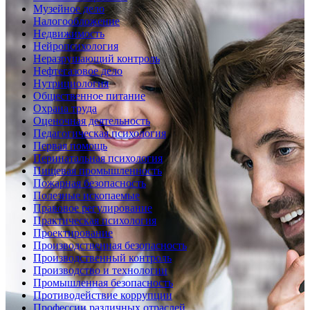
Музейное дело
Налогообложение
Недвижимость
Нейропсихология
Неразрушающий контроль
Нефтегазовое дело
Нутрициология
Общественное питание
Охрана труда
Оценочная деятельность
Педагогическая психология
Первая помощь
Перинатальная психология
Пищевая промышленность
Пожарная безопасность
Полезные ископаемые
Правовое регулирование
Практическая психология
Проектирование
Производственная безопасность
Производственный контроль
Производство и технологии
Промышленная безопасность
Противодействие коррупции
Профессии различных отраслей