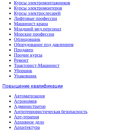
Курсы электромонтажников
Курсы электромонтеров
Курсы электрослесарей
Лифтовые профессии
Машинист крана
Младщий мед.персонал
Морские профессии
Облицовщик
Оборудование под давлением
Продавец
Прочие курсы
Ремонт
Тракторист-Машинист
Уборщик
Упаковщик
Повышение квалификации
Автоматизация
Агрономия
Администратор
Антитеррористическая безопасность
Арт-терапия
Архивное дело
Архитектура