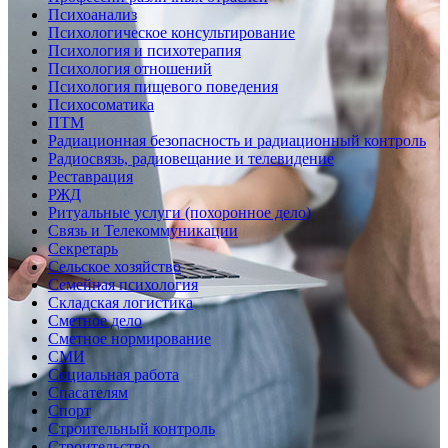
Психоанализ
Психологическое консультирование
Психология и психотерапия
Психология отношений
Психология пищевого поведения
Психосоматика
ПТМ
Радиационная безопасность и радиационный контроль
Радиосвязь, радиовещание и телевидение
Реставрация
РЖД
Ритуальные услуги (похоронное дело)
Связь и Телекоммуникации
Секретарь
Сельское хозяйство
Семейная психология
Складская логистика
Сметное дело
Сметное нормирование
СМИ
Социальная работа
Спасателям
Спорт
Строительный контроль
Строительство