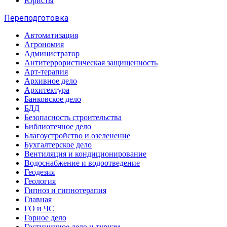
Юристы
Переподготовка
Автоматизация
Агрономия
Администратор
Антитеррористическая защищенность
Арт-терапия
Архивное дело
Архитектура
Банковское дело
БДД
Безопасность строительства
Библиотечное дело
Благоустройство и озеленение
Бухгалтерское дело
Вентиляция и кондиционирование
Водоснабжение и водоотведение
Геодезия
Геология
Гипноз и гипнотерапия
Главная
ГО и ЧС
Горное дело
Гостиничное дело и туризм