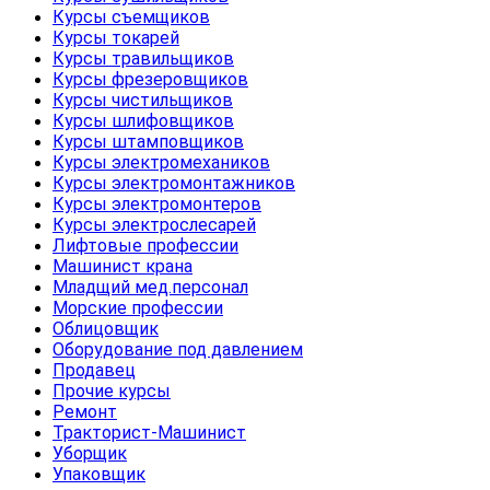
Курсы съемщиков
Курсы токарей
Курсы травильщиков
Курсы фрезеровщиков
Курсы чистильщиков
Курсы шлифовщиков
Курсы штамповщиков
Курсы электромехаников
Курсы электромонтажников
Курсы электромонтеров
Курсы электрослесарей
Лифтовые профессии
Машинист крана
Младщий мед.персонал
Морские профессии
Облицовщик
Оборудование под давлением
Продавец
Прочие курсы
Ремонт
Тракторист-Машинист
Уборщик
Упаковщик