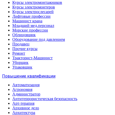
Курсы электромонтажников
Курсы электромонтеров
Курсы электрослесарей
Лифтовые профессии
Машинист крана
Младщий мед.персонал
Морские профессии
Облицовщик
Оборудование под давлением
Продавец
Прочие курсы
Ремонт
Тракторист-Машинист
Уборщик
Упаковщик
Повышение квалификации
Автоматизация
Агрономия
Администратор
Антитеррористическая безопасность
Арт-терапия
Архивное дело
Архитектура