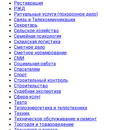
Реставрация
РЖД
Ритуальные услуги (похоронное дело)
Связь и Телекоммуникации
Секретарь
Сельское хозяйство
Семейная психология
Складская логистика
Сметное дело
Сметное нормирование
СМИ
Социальная работа
Спасателям
Спорт
Строительный контроль
Строительство
Судебная экспертиза
Сфера услуг
Театр
Теплоэнергетика и теплотехника
Техник
Техническое обслуживание и ремонт
Торговля и товароведение
Транспорт и дороги