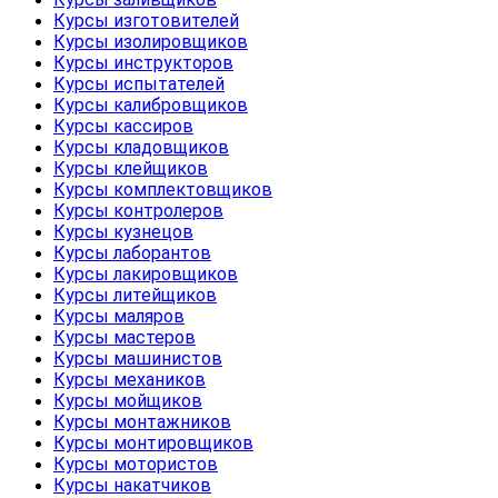
Курсы изготовителей
Курсы изолировщиков
Курсы инструкторов
Курсы испытателей
Курсы калибровщиков
Курсы кассиров
Курсы кладовщиков
Курсы клейщиков
Курсы комплектовщиков
Курсы контролеров
Курсы кузнецов
Курсы лаборантов
Курсы лакировщиков
Курсы литейщиков
Курсы маляров
Курсы мастеров
Курсы машинистов
Курсы механиков
Курсы мойщиков
Курсы монтажников
Курсы монтировщиков
Курсы мотористов
Курсы накатчиков