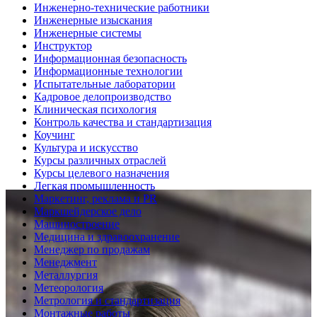
Инженерно-технические работники
Инженерные изыскания
Инженерные системы
Инструктор
Информационная безопасность
Информационные технологии
Испытательные лаборатории
Кадровое делопроизводство
Клиническая психология
Контроль качества и стандартизация
Коучинг
Культура и искусство
Курсы различных отраслей
Курсы целевого назначения
Легкая промышленность
Маркетинг, реклама и PR
Маркшейдерское дело
Машиностроение
Медицина и здравоохранение
Менеджер по продажам
Менеджмент
Металлургия
Метеорология
Метрология и стандартизация
Монтажные работы