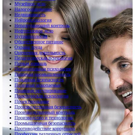
Музейное дело
Налогообложение
Недвижимость
Нейропсихология
Неразрушающий контроль
Нефтегазовое дело
Нутрициология
Общественное питание
Охрана труда
Оценочная деятельность
Педагогическая психология
Первая помощь
Перинатальная психология
Пищевая промышленность
Пожарная безопасность
Полезные ископаемые
Правовое регулирование
Практическая психология
Проектирование
Производственная безопасность
Производственный контроль
Производство и технологии
Промышленная безопасность
Противодействие коррупции
Профессии различных отраслей