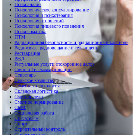
Психоанализ
Психологическое консультирование
Психология и психотерапия
Психология отношений
Психология пищевого поведения
Психосоматика
ПТМ
Радиационная безопасность и радиационный контроль
Радиосвязь, радиовещание и телевидение
Реставрация
РЖД
Ритуальные услуги (похоронное дело)
Связь и Телекоммуникации
Секретарь
Сельское хозяйство
Семейная психология
Складская логистика
Сметное дело
Сметное нормирование
СМИ
Социальная работа
Спасателям
Спорт
Строительный контроль
Строительство