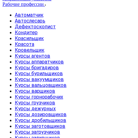
Рабочие профессии
Автоматчик
Автослесарь
Дефектоскопист
Кондитер
Красильщик
Красота
Кровельщик
Курсы агентов
Курсы аппаратчиков
Курсы бригадиров
Курсы бурильщиков
Курсы вакуумщиков
Курсы вальцовщиков
Курсы варщиков
Курсы горнорабочих
Курсы грузчиков
Курсы дежурных
Курсы дозировщиков
Курсы дробильщиков
Курсы заготовщиков
Курсы загрузчиков
Курсы заливщиков