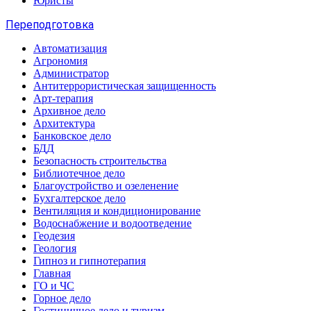
Юристы
Переподготовка
Автоматизация
Агрономия
Администратор
Антитеррористическая защищенность
Арт-терапия
Архивное дело
Архитектура
Банковское дело
БДД
Безопасность строительства
Библиотечное дело
Благоустройство и озеленение
Бухгалтерское дело
Вентиляция и кондиционирование
Водоснабжение и водоотведение
Геодезия
Геология
Гипноз и гипнотерапия
Главная
ГО и ЧС
Горное дело
Гостиничное дело и туризм