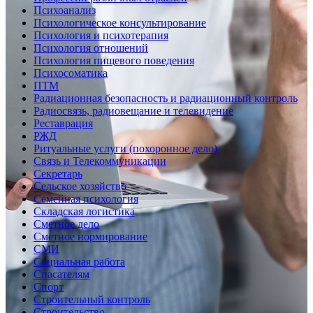
Психоанализ
Психологическое консультирование
Психология и психотерапия
Психология отношений
Психология пищевого поведения
Психосоматика
ПТМ
Радиационная безопасность и радиационный контроль
Радиосвязь, радиовещание и телевидение
Реставрация
РЖД
Ритуальные услуги (похоронное дело)
Связь и Телекоммуникации
Секретарь
Сельское хозяйство
Семейная психология
Складская логистика
Сметное дело
Сметное нормирование
СМИ
Социальная работа
Спасателям
Спорт
Строительный контроль
Строительство