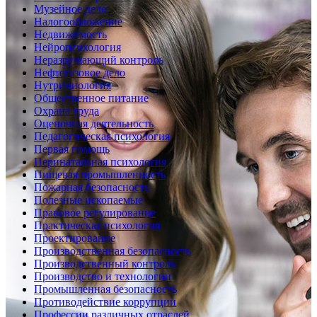
Музейное дело
Налогообложение
Недвижимость
Нейропсихология
Неразрушающий контроль
Нефтегазовое дело
Нутрициология
Общественное питание
Охрана труда
Оценочная деятельность
Педагогическая психология
Первая помощь
Перинатальная психология
Пищевая промышленность
Пожарная безопасность
Полезные ископаемые
Правовое регулирование
Практическая психология
Проектирование
Производственная безопасность
Производственный контроль
Производство и технологии
Промышленная безопасность
Противодействие коррупции
Профессии различных отраслей