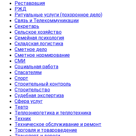
Реставрация
РЖД
Ритуальные услуги (похоронное дело)
Связь и Телекоммуникации
Секретарь
Сельское хозяйство
Семейная психология
Складская логистика
Сметное дело
Сметное нормирование
СМИ
Социальная работа
Спасателям
Спорт
Строительный контроль
Строительство
Судебная экспертиза
Сфера услуг
Театр
Теплоэнергетика и теплотехника
Техник
Техническое обслуживание и ремонт
Торговля и товароведение
Транспорт и дороги