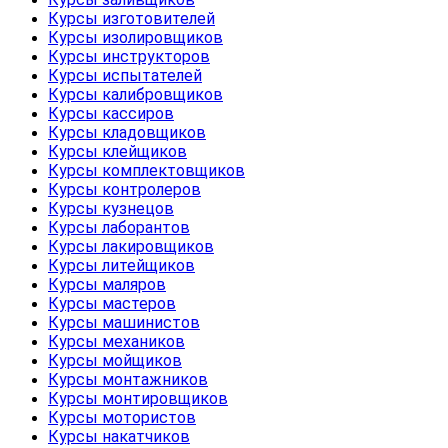
Курсы изготовителей
Курсы изолировщиков
Курсы инструкторов
Курсы испытателей
Курсы калибровщиков
Курсы кассиров
Курсы кладовщиков
Курсы клейщиков
Курсы комплектовщиков
Курсы контролеров
Курсы кузнецов
Курсы лаборантов
Курсы лакировщиков
Курсы литейщиков
Курсы маляров
Курсы мастеров
Курсы машинистов
Курсы механиков
Курсы мойщиков
Курсы монтажников
Курсы монтировщиков
Курсы мотористов
Курсы накатчиков