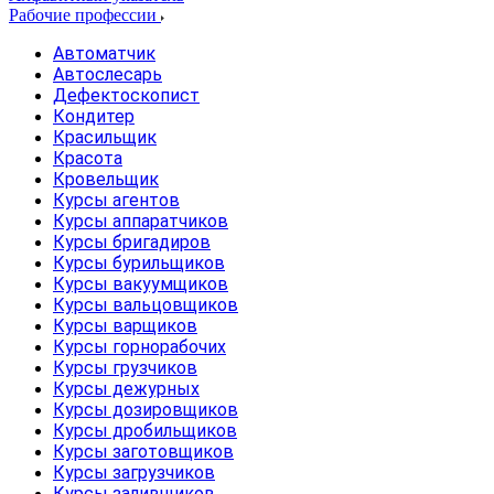
Рабочие профессии
Автоматчик
Автослесарь
Дефектоскопист
Кондитер
Красильщик
Красота
Кровельщик
Курсы агентов
Курсы аппаратчиков
Курсы бригадиров
Курсы бурильщиков
Курсы вакуумщиков
Курсы вальцовщиков
Курсы варщиков
Курсы горнорабочих
Курсы грузчиков
Курсы дежурных
Курсы дозировщиков
Курсы дробильщиков
Курсы заготовщиков
Курсы загрузчиков
Курсы заливщиков