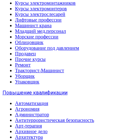
Курсы электромонтажников
Курсы электромонтеров
Курсы электрослесарей
Лифтовые профессии
Машинист крана
Младщий мед.персонал
Морские профессии
Облицовщик
Оборудование под давлением
Продавец
Прочие курсы
Ремонт
Тракторист-Машинист
Уборщик
Упаковщик
Повышение квалификации
Автоматизация
Агрономия
Администратор
Антитеррористическая безопасность
Арт-терапия
Архивное дело
Архитектура