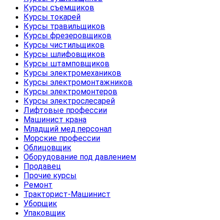
Курсы съемщиков
Курсы токарей
Курсы травильщиков
Курсы фрезеровщиков
Курсы чистильщиков
Курсы шлифовщиков
Курсы штамповщиков
Курсы электромехаников
Курсы электромонтажников
Курсы электромонтеров
Курсы электрослесарей
Лифтовые профессии
Машинист крана
Младщий мед.персонал
Морские профессии
Облицовщик
Оборудование под давлением
Продавец
Прочие курсы
Ремонт
Тракторист-Машинист
Уборщик
Упаковщик