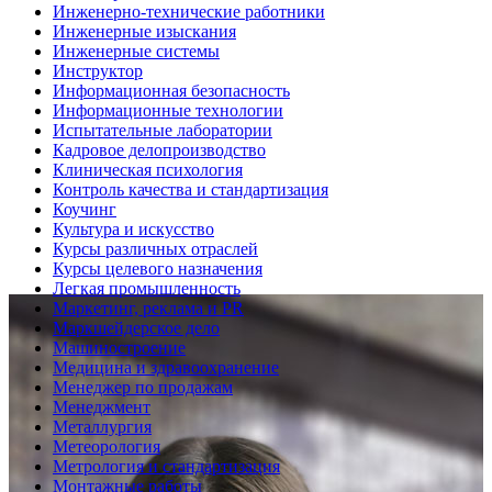
Инженерно-технические работники
Инженерные изыскания
Инженерные системы
Инструктор
Информационная безопасность
Информационные технологии
Испытательные лаборатории
Кадровое делопроизводство
Клиническая психология
Контроль качества и стандартизация
Коучинг
Культура и искусство
Курсы различных отраслей
Курсы целевого назначения
Легкая промышленность
Маркетинг, реклама и PR
Маркшейдерское дело
Машиностроение
Медицина и здравоохранение
Менеджер по продажам
Менеджмент
Металлургия
Метеорология
Метрология и стандартизация
Монтажные работы