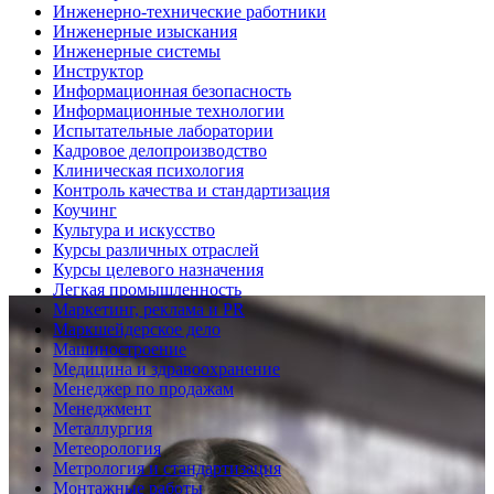
Инженерно-технические работники
Инженерные изыскания
Инженерные системы
Инструктор
Информационная безопасность
Информационные технологии
Испытательные лаборатории
Кадровое делопроизводство
Клиническая психология
Контроль качества и стандартизация
Коучинг
Культура и искусство
Курсы различных отраслей
Курсы целевого назначения
Легкая промышленность
Маркетинг, реклама и PR
Маркшейдерское дело
Машиностроение
Медицина и здравоохранение
Менеджер по продажам
Менеджмент
Металлургия
Метеорология
Метрология и стандартизация
Монтажные работы