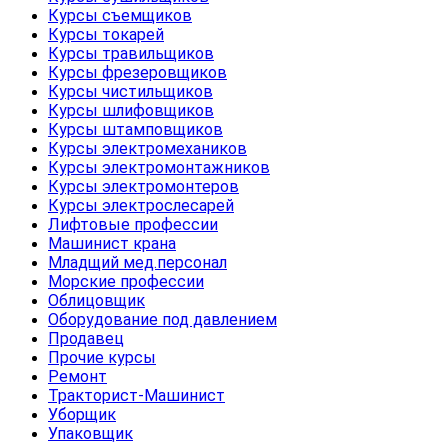
Курсы съемщиков
Курсы токарей
Курсы травильщиков
Курсы фрезеровщиков
Курсы чистильщиков
Курсы шлифовщиков
Курсы штамповщиков
Курсы электромехаников
Курсы электромонтажников
Курсы электромонтеров
Курсы электрослесарей
Лифтовые профессии
Машинист крана
Младщий мед.персонал
Морские профессии
Облицовщик
Оборудование под давлением
Продавец
Прочие курсы
Ремонт
Тракторист-Машинист
Уборщик
Упаковщик