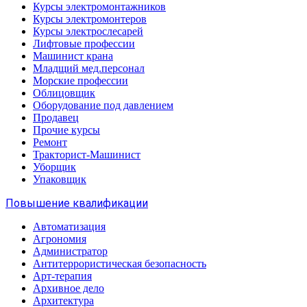
Курсы электромонтажников
Курсы электромонтеров
Курсы электрослесарей
Лифтовые профессии
Машинист крана
Младщий мед.персонал
Морские профессии
Облицовщик
Оборудование под давлением
Продавец
Прочие курсы
Ремонт
Тракторист-Машинист
Уборщик
Упаковщик
Повышение квалификации
Автоматизация
Агрономия
Администратор
Антитеррористическая безопасность
Арт-терапия
Архивное дело
Архитектура