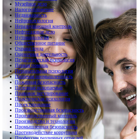
Музейное дело
Налогообложение
Недвижимость
Нейропсихология
Неразрушающий контроль
Нефтегазовое дело
Нутрициология
Общественное питание
Охрана труда
Оценочная деятельность
Педагогическая психология
Первая помощь
Перинатальная психология
Пищевая промышленность
Пожарная безопасность
Полезные ископаемые
Правовое регулирование
Практическая психология
Проектирование
Производственная безопасность
Производственный контроль
Производство и технологии
Промышленная безопасность
Противодействие коррупции
Профессии различных отраслей