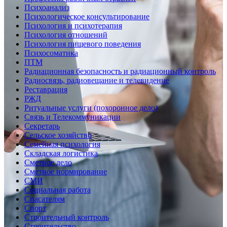
Психоанализ
Психологическое консультирование
Психология и психотерапия
Психология отношений
Психология пищевого поведения
Психосоматика
ПТМ
Радиационная безопасность и радиационный контроль
Радиосвязь, радиовещание и телевидение
Реставрация
РЖД
Ритуальные услуги (похоронное дело)
Связь и Телекоммуникации
Секретарь
Сельское хозяйство
Семейная психология
Складская логистика
Сметное дело
Сметное нормирование
СМИ
Социальная работа
Спасателям
Спорт
Строительный контроль
Строительство