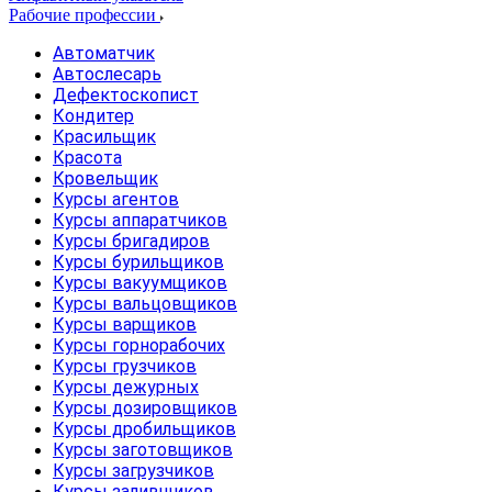
Рабочие профессии
Автоматчик
Автослесарь
Дефектоскопист
Кондитер
Красильщик
Красота
Кровельщик
Курсы агентов
Курсы аппаратчиков
Курсы бригадиров
Курсы бурильщиков
Курсы вакуумщиков
Курсы вальцовщиков
Курсы варщиков
Курсы горнорабочих
Курсы грузчиков
Курсы дежурных
Курсы дозировщиков
Курсы дробильщиков
Курсы заготовщиков
Курсы загрузчиков
Курсы заливщиков