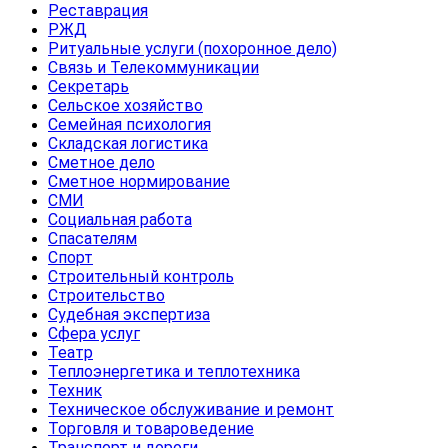
Реставрация
РЖД
Ритуальные услуги (похоронное дело)
Связь и Телекоммуникации
Секретарь
Сельское хозяйство
Семейная психология
Складская логистика
Сметное дело
Сметное нормирование
СМИ
Социальная работа
Спасателям
Спорт
Строительный контроль
Строительство
Судебная экспертиза
Сфера услуг
Театр
Теплоэнергетика и теплотехника
Техник
Техническое обслуживание и ремонт
Торговля и товароведение
Транспорт и дороги