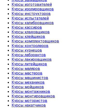
Курсы изготовителей
Курсы изолировщиков
Курсы инструкторов
Курсы испытателей
Курсы калибровщиков
Курсы кассиров
Курсы кладовщиков
Курсы клейщиков
Курсы комплектовщиков
Курсы контролеров
Курсы кузнецов
Курсы лаборантов
Курсы лакировщиков
Курсы литейщиков
Курсы маляров
Курсы мастеров
Курсы машинистов
Курсы механиков
Курсы мойщиков
Курсы монтажников
Курсы монтировщиков
Курсы мотористов
Курсы накатчиков