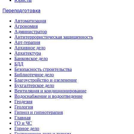
Юристы
Переподготовка
Автоматизация
Агрономия
Администратор
Антитеррористическая защищенность
Арт-терапия
Архивное дело
Архитектура
Банковское дело
БДД
Безопасность строительства
Библиотечное дело
Благоустройство и озеленение
Бухгалтерское дело
Вентиляция и кондиционирование
Водоснабжение и водоотведение
Геодезия
Геология
Гипноз и гипнотерапия
Главная
ГО и ЧС
Горное дело
Гостиничное дело и туризм