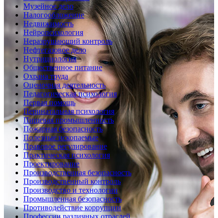
Музейное дело
Налогообложение
Недвижимость
Нейропсихология
Неразрушающий контроль
Нефтегазовое дело
Нутрициология
Общественное питание
Охрана труда
Оценочная деятельность
Педагогическая психология
Первая помощь
Перинатальная психология
Пищевая промышленность
Пожарная безопасность
Полезные ископаемые
Правовое регулирование
Практическая психология
Проектирование
Производственная безопасность
Производственный контроль
Производство и технологии
Промышленная безопасность
Противодействие коррупции
Профессии различных отраслей