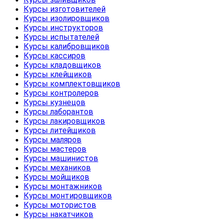
Курсы изготовителей
Курсы изолировщиков
Курсы инструкторов
Курсы испытателей
Курсы калибровщиков
Курсы кассиров
Курсы кладовщиков
Курсы клейщиков
Курсы комплектовщиков
Курсы контролеров
Курсы кузнецов
Курсы лаборантов
Курсы лакировщиков
Курсы литейщиков
Курсы маляров
Курсы мастеров
Курсы машинистов
Курсы механиков
Курсы мойщиков
Курсы монтажников
Курсы монтировщиков
Курсы мотористов
Курсы накатчиков