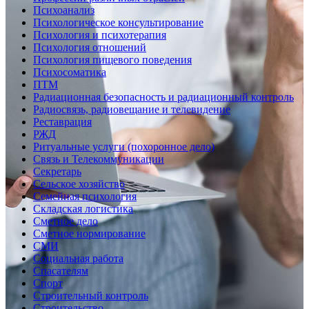
Психоанализ
Психологическое консультирование
Психология и психотерапия
Психология отношений
Психология пищевого поведения
Психосоматика
ПТМ
Радиационная безопасность и радиационный контроль
Радиосвязь, радиовещание и телевидение
Реставрация
РЖД
Ритуальные услуги (похоронное дело)
Связь и Телекоммуникации
Секретарь
Сельское хозяйство
Семейная психология
Складская логистика
Сметное дело
Сметное нормирование
СМИ
Социальная работа
Спасателям
Спорт
Строительный контроль
Строительство