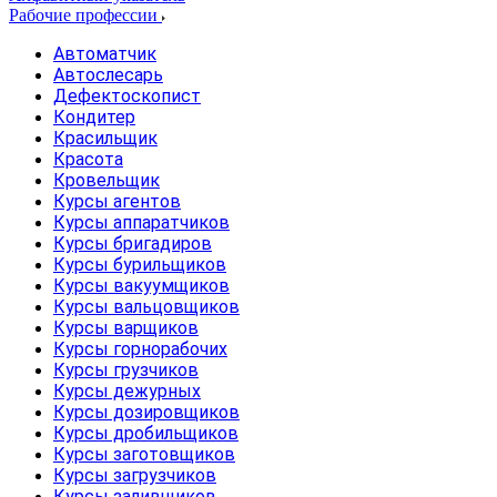
Рабочие профессии
Автоматчик
Автослесарь
Дефектоскопист
Кондитер
Красильщик
Красота
Кровельщик
Курсы агентов
Курсы аппаратчиков
Курсы бригадиров
Курсы бурильщиков
Курсы вакуумщиков
Курсы вальцовщиков
Курсы варщиков
Курсы горнорабочих
Курсы грузчиков
Курсы дежурных
Курсы дозировщиков
Курсы дробильщиков
Курсы заготовщиков
Курсы загрузчиков
Курсы заливщиков