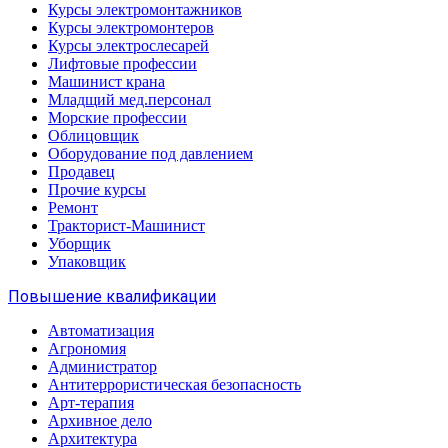
Курсы электромонтажников
Курсы электромонтеров
Курсы электрослесарей
Лифтовые профессии
Машинист крана
Младщий мед.персонал
Морские профессии
Облицовщик
Оборудование под давлением
Продавец
Прочие курсы
Ремонт
Тракторист-Машинист
Уборщик
Упаковщик
Повышение квалификации
Автоматизация
Агрономия
Администратор
Антитеррористическая безопасность
Арт-терапия
Архивное дело
Архитектура