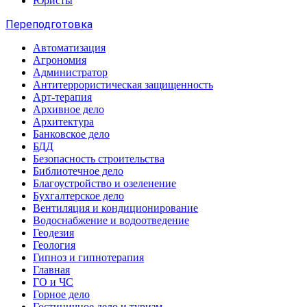
Юристы
Переподготовка
Автоматизация
Агрономия
Администратор
Антитеррористическая защищенность
Арт-терапия
Архивное дело
Архитектура
Банковское дело
БДД
Безопасность строительства
Библиотечное дело
Благоустройство и озеленение
Бухгалтерское дело
Вентиляция и кондиционирование
Водоснабжение и водоотведение
Геодезия
Геология
Гипноз и гипнотерапия
Главная
ГО и ЧС
Горное дело
Гостиничное дело и туризм