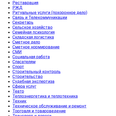
Реставрация
РЖД
Ритуальные услуги (похоронное дело)
Связь и Телекоммуникации
Секретарь
Сельское хозяйство
Семейная психология
Складская логистика
Сметное дело
Сметное нормирование
СМИ
Социальная работа
Спасателям
Спорт
Строительный контроль
Строительство
Судебная экспертиза
Сфера услуг
Театр
Теплоэнергетика и теплотехника
Техник
Техническое обслуживание и ремонт
Торговля и товароведение
Транспорт и дороги