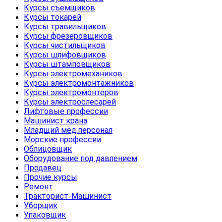
Курсы съемщиков
Курсы токарей
Курсы травильщиков
Курсы фрезеровщиков
Курсы чистильщиков
Курсы шлифовщиков
Курсы штамповщиков
Курсы электромехаников
Курсы электромонтажников
Курсы электромонтеров
Курсы электрослесарей
Лифтовые профессии
Машинист крана
Младщий мед.персонал
Морские профессии
Облицовщик
Оборудование под давлением
Продавец
Прочие курсы
Ремонт
Тракторист-Машинист
Уборщик
Упаковщик