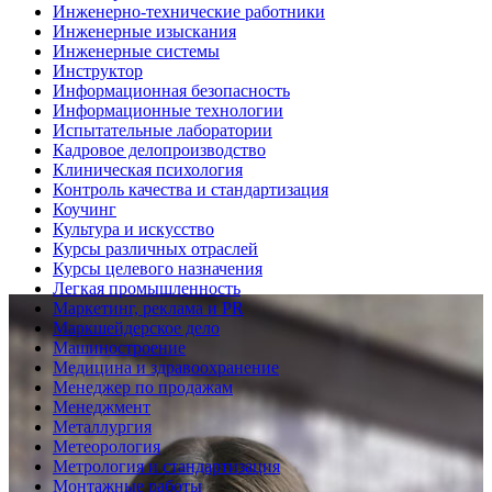
Инженерно-технические работники
Инженерные изыскания
Инженерные системы
Инструктор
Информационная безопасность
Информационные технологии
Испытательные лаборатории
Кадровое делопроизводство
Клиническая психология
Контроль качества и стандартизация
Коучинг
Культура и искусство
Курсы различных отраслей
Курсы целевого назначения
Легкая промышленность
Маркетинг, реклама и PR
Маркшейдерское дело
Машиностроение
Медицина и здравоохранение
Менеджер по продажам
Менеджмент
Металлургия
Метеорология
Метрология и стандартизация
Монтажные работы