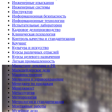
Инженерные изыскания
Инженерные системы
Инструктор
Информационная безопасность
Информационные технологии
Испытательные лаборатории
Кадровое делопроизводство
Клиническая психология
Контроль качества и стандартизация
Коучинг
Культура и искусство
Курсы различных отраслей
Курсы целевого назначения
Легкая промышленность
Маркетинг, реклама и PR
Маркшейдерское дело
Машиностроение
Медицина и здравоохранение
Менеджер по продажам
Менеджмент
Металлургия
Метеорология
Метрология и стандартизация
Монтажные работы
Музейное дело