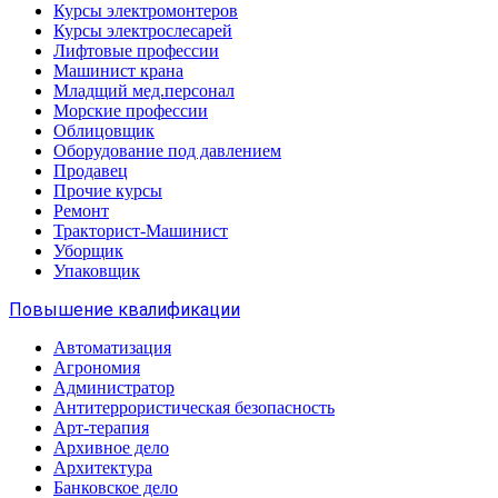
Курсы электромонтеров
Курсы электрослесарей
Лифтовые профессии
Машинист крана
Младщий мед.персонал
Морские профессии
Облицовщик
Оборудование под давлением
Продавец
Прочие курсы
Ремонт
Тракторист-Машинист
Уборщик
Упаковщик
Повышение квалификации
Автоматизация
Агрономия
Администратор
Антитеррористическая безопасность
Арт-терапия
Архивное дело
Архитектура
Банковское дело