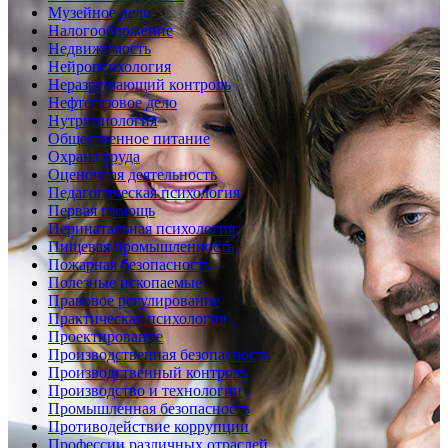
Музейное дело
Налогообложение
Недвижимость
Нейропсихология
Неразрушающий контроль
Нефтегазовое дело
Нутрициология
Общественное питание
Охрана труда
Оценочная деятельность
Педагогическая психология
Первая помощь
Перинатальная психология
Пищевая промышленность
Пожарная безопасность
Полезные ископаемые
Правовое регулирование
Практическая психология
Проектирование
Производственная безопасность
Производственный контроль
Производство и технологии
Промышленная безопасность
Противодействие коррупции
Профессии различных отраслей