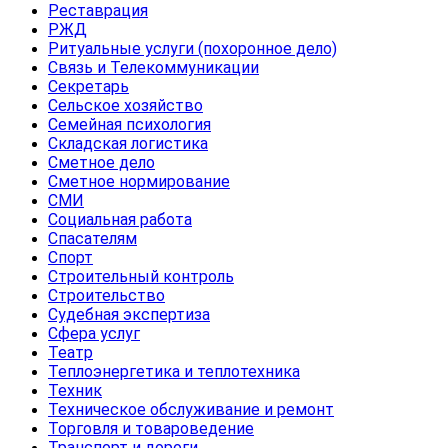
Реставрация
РЖД
Ритуальные услуги (похоронное дело)
Связь и Телекоммуникации
Секретарь
Сельское хозяйство
Семейная психология
Складская логистика
Сметное дело
Сметное нормирование
СМИ
Социальная работа
Спасателям
Спорт
Строительный контроль
Строительство
Судебная экспертиза
Сфера услуг
Театр
Теплоэнергетика и теплотехника
Техник
Техническое обслуживание и ремонт
Торговля и товароведение
Транспорт и дороги