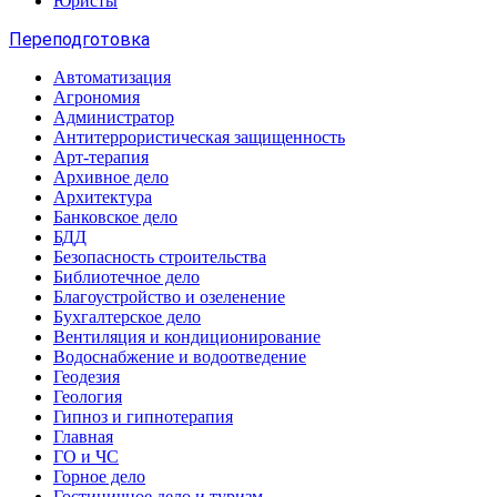
Юристы
Переподготовка
Автоматизация
Агрономия
Администратор
Антитеррористическая защищенность
Арт-терапия
Архивное дело
Архитектура
Банковское дело
БДД
Безопасность строительства
Библиотечное дело
Благоустройство и озеленение
Бухгалтерское дело
Вентиляция и кондиционирование
Водоснабжение и водоотведение
Геодезия
Геология
Гипноз и гипнотерапия
Главная
ГО и ЧС
Горное дело
Гостиничное дело и туризм