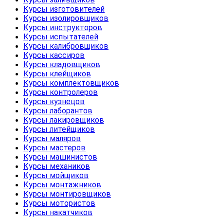
Курсы изготовителей
Курсы изолировщиков
Курсы инструкторов
Курсы испытателей
Курсы калибровщиков
Курсы кассиров
Курсы кладовщиков
Курсы клейщиков
Курсы комплектовщиков
Курсы контролеров
Курсы кузнецов
Курсы лаборантов
Курсы лакировщиков
Курсы литейщиков
Курсы маляров
Курсы мастеров
Курсы машинистов
Курсы механиков
Курсы мойщиков
Курсы монтажников
Курсы монтировщиков
Курсы мотористов
Курсы накатчиков