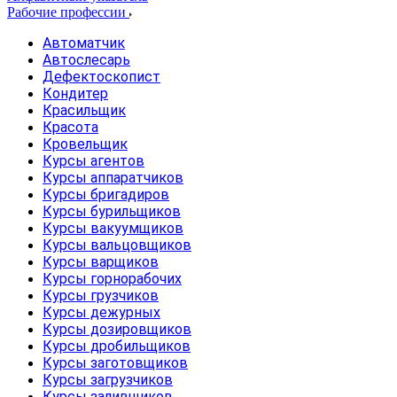
Рабочие профессии
Автоматчик
Автослесарь
Дефектоскопист
Кондитер
Красильщик
Красота
Кровельщик
Курсы агентов
Курсы аппаратчиков
Курсы бригадиров
Курсы бурильщиков
Курсы вакуумщиков
Курсы вальцовщиков
Курсы варщиков
Курсы горнорабочих
Курсы грузчиков
Курсы дежурных
Курсы дозировщиков
Курсы дробильщиков
Курсы заготовщиков
Курсы загрузчиков
Курсы заливщиков