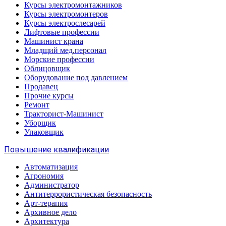
Курсы электромонтажников
Курсы электромонтеров
Курсы электрослесарей
Лифтовые профессии
Машинист крана
Младщий мед.персонал
Морские профессии
Облицовщик
Оборудование под давлением
Продавец
Прочие курсы
Ремонт
Тракторист-Машинист
Уборщик
Упаковщик
Повышение квалификации
Автоматизация
Агрономия
Администратор
Антитеррористическая безопасность
Арт-терапия
Архивное дело
Архитектура