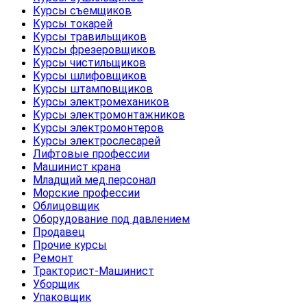
Курсы съемщиков
Курсы токарей
Курсы травильщиков
Курсы фрезеровщиков
Курсы чистильщиков
Курсы шлифовщиков
Курсы штамповщиков
Курсы электромехаников
Курсы электромонтажников
Курсы электромонтеров
Курсы электрослесарей
Лифтовые профессии
Машинист крана
Младщий мед.персонал
Морские профессии
Облицовщик
Оборудование под давлением
Продавец
Прочие курсы
Ремонт
Тракторист-Машинист
Уборщик
Упаковщик