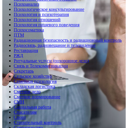
Психоанализ
Психологическое консультирование
Психология и психотерапия
Психология отношений
Психология пищевого поведения
Психосоматика
ПТМ
Радиационная безопасность и радиационный контроль
Радиосвязь, радиовещание и телевидение
Реставрация
РЖД
Ритуальные услуги (похоронное дело)
Связь и Телекоммуникации
Секретарь
Сельское хозяйство
Семейная психология
Складская логистика
Сметное дело
Сметное нормирование
СМИ
Социальная работа
Спасателям
Спорт
Строительный контроль
Строительство