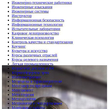
Инженерно-технические работники
Инженерные изыскания
Инженерные системы
Инструктор
Информационная безопасность
Информационные технологии
Испытательные лаборатории
Кадровое делопроизводство
Клиническая психология
Контроль качества и стандартизация
Коучинг
Культура и искусство
Курсы различных отраслей
Курсы целевого назначения
Легкая промышленность
Маркетинг, реклама и PR
Маркшейдерское дело
Машиностроение
Медицина и здравоохранение
Менеджер по продажам
Менеджмент
Металлургия
Метеорология
Метрология и стандартизация
Монтажные работы