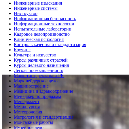
Инженерные изыскания
Инженерные системы
Инструктор
Информационная безопасность
Информационные технологии
Испытательные лаборатории
Кадровое делопроизводство
Клиническая психология
Контроль качества и стандартизация
Коучинг
Культура и искусство
Курсы различных отраслей
Курсы целевого назначения
Легкая промышленность
Маркетинг, реклама и PR
Маркшейдерское дело
Машиностроение
Медицина и здравоохранение
Менеджер по продажам
Менеджмент
Металлургия
Метеорология
Метрология и стандартизация
Монтажные работы
Музейное дело