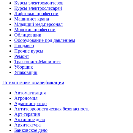
Курсы электромонтеров
Курсы электрослесарей
Лифтовые профессии
Машинист крана
Младщий мед.персонал
Морские профессии
Облицовщик
Оборудование под давлением
Продавец
Прочие курсы
Ремонт
Тракторист-Машинист
Уборщик
Упаковщик
Повышение квалификации
Автоматизация
Агрономия
Администратор
Антитеррористическая безопасность
Арт-терапия
Архивное дело
Архитектура
Банковское дело