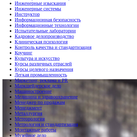
Инженерные изыскания
Инженерные системы
Инструктор
Информационная безопасность
Информационные технологии
Испытательные лаборатории
Кадровое делопроизводство
Клиническая психология
Контроль качества и стандартизация
Коучинг
Культура и искусство
Курсы различных отраслей
Курсы целевого назначения
Легкая промышленность
Маркетинг, реклама и PR
Маркшейдерское дело
Машиностроение
Медицина и здравоохранение
Менеджер по продажам
Менеджмент
Металлургия
Метеорология
Метрология и стандартизация
Монтажные работы
Музейное дело