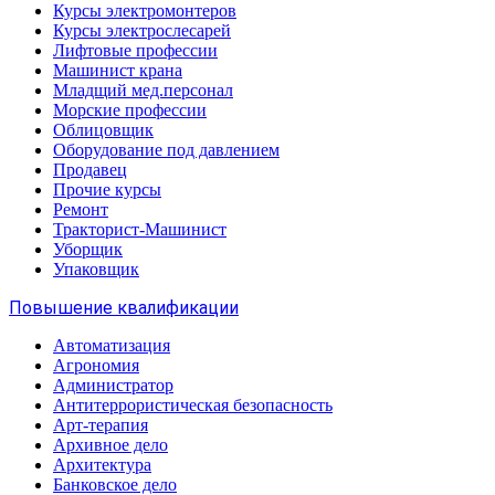
Курсы электромонтеров
Курсы электрослесарей
Лифтовые профессии
Машинист крана
Младщий мед.персонал
Морские профессии
Облицовщик
Оборудование под давлением
Продавец
Прочие курсы
Ремонт
Тракторист-Машинист
Уборщик
Упаковщик
Повышение квалификации
Автоматизация
Агрономия
Администратор
Антитеррористическая безопасность
Арт-терапия
Архивное дело
Архитектура
Банковское дело