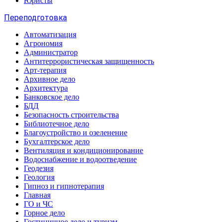
Юристы
Переподготовка
Автоматизация
Агрономия
Администратор
Антитеррористическая защищенность
Арт-терапия
Архивное дело
Архитектура
Банковское дело
БДД
Безопасность строительства
Библиотечное дело
Благоустройство и озеленение
Бухгалтерское дело
Вентиляция и кондиционирование
Водоснабжение и водоотведение
Геодезия
Геология
Гипноз и гипнотерапия
Главная
ГО и ЧС
Горное дело
Гостиничное дело и туризм