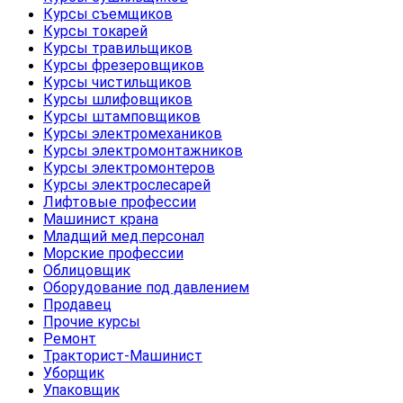
Курсы съемщиков
Курсы токарей
Курсы травильщиков
Курсы фрезеровщиков
Курсы чистильщиков
Курсы шлифовщиков
Курсы штамповщиков
Курсы электромехаников
Курсы электромонтажников
Курсы электромонтеров
Курсы электрослесарей
Лифтовые профессии
Машинист крана
Младщий мед.персонал
Морские профессии
Облицовщик
Оборудование под давлением
Продавец
Прочие курсы
Ремонт
Тракторист-Машинист
Уборщик
Упаковщик