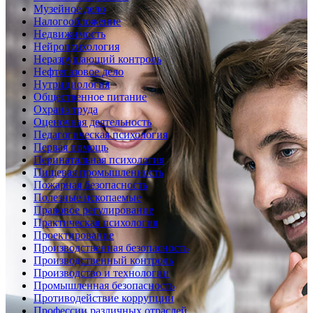
Музейное дело
Налогообложение
Недвижимость
Нейропсихология
Неразрушающий контроль
Нефтегазовое дело
Нутрициология
Общественное питание
Охрана труда
Оценочная деятельность
Педагогическая психология
Первая помощь
Перинатальная психология
Пищевая промышленность
Пожарная безопасность
Полезные ископаемые
Правовое регулирование
Практическая психология
Проектирование
Производственная безопасность
Производственный контроль
Производство и технологии
Промышленная безопасность
Противодействие коррупции
Профессии различных отраслей