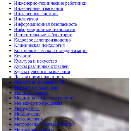
Инженерно-технические работники
Инженерные изыскания
Инженерные системы
Инструктор
Информационная безопасность
Информационные технологии
Испытательные лаборатории
Кадровое делопроизводство
Клиническая психология
Контроль качества и стандартизация
Коучинг
Культура и искусство
Курсы различных отраслей
Курсы целевого назначения
Легкая промышленность
Маркетинг, реклама и PR
Маркшейдерское дело
Машиностроение
Медицина и здравоохранение
Менеджер по продажам
Менеджмент
Металлургия
Метеорология
Метрология и стандартизация
Монтажные работы