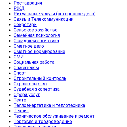
Реставрация
РЖД
Ритуальные услуги (похоронное дело)
Связь и Телекоммуникации
Секретарь
Сельское хозяйство
Семейная психология
Складская логистика
Сметное дело
Сметное нормирование
СМИ
Социальная работа
Спасателям
Спорт
Строительный контроль
Строительство
Судебная экспертиза
Сфера услуг
Театр
Теплоэнергетика и теплотехника
Техник
Техническое обслуживание и ремонт
Торговля и товароведение
Транспорт и дороги