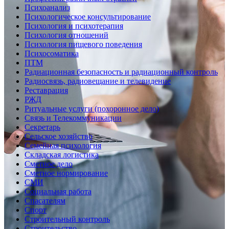
Психоанализ
Психологическое консультирование
Психология и психотерапия
Психология отношений
Психология пищевого поведения
Психосоматика
ПТМ
Радиационная безопасность и радиационный контроль
Радиосвязь, радиовещание и телевидение
Реставрация
РЖД
Ритуальные услуги (похоронное дело)
Связь и Телекоммуникации
Секретарь
Сельское хозяйство
Семейная психология
Складская логистика
Сметное дело
Сметное нормирование
СМИ
Социальная работа
Спасателям
Спорт
Строительный контроль
Строительство