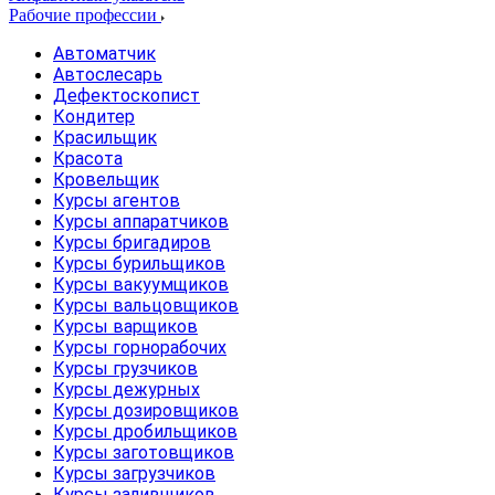
Рабочие профессии
Автоматчик
Автослесарь
Дефектоскопист
Кондитер
Красильщик
Красота
Кровельщик
Курсы агентов
Курсы аппаратчиков
Курсы бригадиров
Курсы бурильщиков
Курсы вакуумщиков
Курсы вальцовщиков
Курсы варщиков
Курсы горнорабочих
Курсы грузчиков
Курсы дежурных
Курсы дозировщиков
Курсы дробильщиков
Курсы заготовщиков
Курсы загрузчиков
Курсы заливщиков