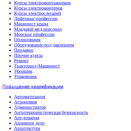
Курсы электромонтажников
Курсы электромонтеров
Курсы электрослесарей
Лифтовые профессии
Машинист крана
Младщий мед.персонал
Морские профессии
Облицовщик
Оборудование под давлением
Продавец
Прочие курсы
Ремонт
Тракторист-Машинист
Уборщик
Упаковщик
Повышение квалификации
Автоматизация
Агрономия
Администратор
Антитеррористическая безопасность
Арт-терапия
Архивное дело
Архитектура