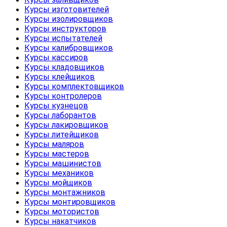
Курсы изготовителей
Курсы изолировщиков
Курсы инструкторов
Курсы испытателей
Курсы калибровщиков
Курсы кассиров
Курсы кладовщиков
Курсы клейщиков
Курсы комплектовщиков
Курсы контролеров
Курсы кузнецов
Курсы лаборантов
Курсы лакировщиков
Курсы литейщиков
Курсы маляров
Курсы мастеров
Курсы машинистов
Курсы механиков
Курсы мойщиков
Курсы монтажников
Курсы монтировщиков
Курсы мотористов
Курсы накатчиков