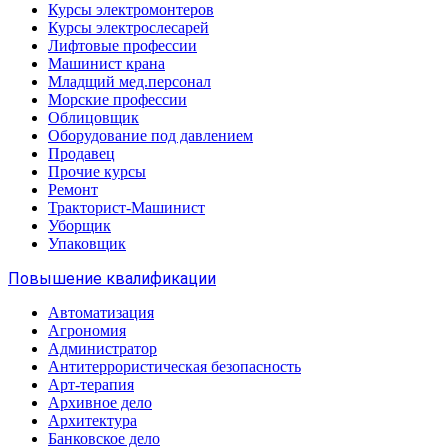
Курсы электромонтеров
Курсы электрослесарей
Лифтовые профессии
Машинист крана
Младщий мед.персонал
Морские профессии
Облицовщик
Оборудование под давлением
Продавец
Прочие курсы
Ремонт
Тракторист-Машинист
Уборщик
Упаковщик
Повышение квалификации
Автоматизация
Агрономия
Администратор
Антитеррористическая безопасность
Арт-терапия
Архивное дело
Архитектура
Банковское дело