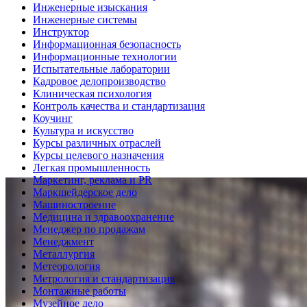
Инженерные изыскания
Инженерные системы
Инструктор
Информационная безопасность
Информационные технологии
Испытательные лаборатории
Кадровое делопроизводство
Клиническая психология
Контроль качества и стандартизация
Коучинг
Культура и искусство
Курсы различных отраслей
Курсы целевого назначения
Легкая промышленность
Маркетинг, реклама и PR
Маркшейдерское дело
Машиностроение
Медицина и здравоохранение
Менеджер по продажам
Менеджмент
Металлургия
Метеорология
Метрология и стандартизация
Монтажные работы
Музейное дело