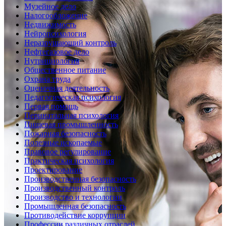
Музейное дело
Налогообложение
Недвижимость
Нейропсихология
Неразрушающий контроль
Нефтегазовое дело
Нутрициология
Общественное питание
Охрана труда
Оценочная деятельность
Педагогическая психология
Первая помощь
Перинатальная психология
Пищевая промышленность
Пожарная безопасность
Полезные ископаемые
Правовое регулирование
Практическая психология
Проектирование
Производственная безопасность
Производственный контроль
Производство и технологии
Промышленная безопасность
Противодействие коррупции
Профессии различных отраслей