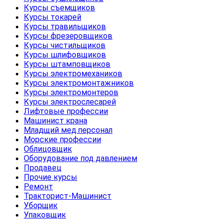
Курсы съемщиков
Курсы токарей
Курсы травильщиков
Курсы фрезеровщиков
Курсы чистильщиков
Курсы шлифовщиков
Курсы штамповщиков
Курсы электромехаников
Курсы электромонтажников
Курсы электромонтеров
Курсы электрослесарей
Лифтовые профессии
Машинист крана
Младщий мед.персонал
Морские профессии
Облицовщик
Оборудование под давлением
Продавец
Прочие курсы
Ремонт
Тракторист-Машинист
Уборщик
Упаковщик