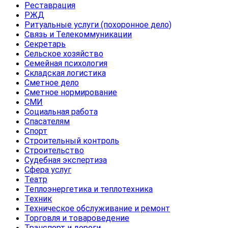
Реставрация
РЖД
Ритуальные услуги (похоронное дело)
Связь и Телекоммуникации
Секретарь
Сельское хозяйство
Семейная психология
Складская логистика
Сметное дело
Сметное нормирование
СМИ
Социальная работа
Спасателям
Спорт
Строительный контроль
Строительство
Судебная экспертиза
Сфера услуг
Театр
Теплоэнергетика и теплотехника
Техник
Техническое обслуживание и ремонт
Торговля и товароведение
Транспорт и дороги