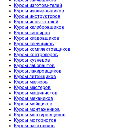
Курсы изготовителей
Курсы изолировщиков
Курсы инструкторов
Курсы испытателей
Курсы калибровщиков
Курсы кассиров
Курсы кладовщиков
Курсы клейщиков
Курсы комплектовщиков
Курсы контролеров
Курсы кузнецов
Курсы лаборантов
Курсы лакировщиков
Курсы литейщиков
Курсы маляров
Курсы мастеров
Курсы машинистов
Курсы механиков
Курсы мойщиков
Курсы монтажников
Курсы монтировщиков
Курсы мотористов
Курсы накатчиков