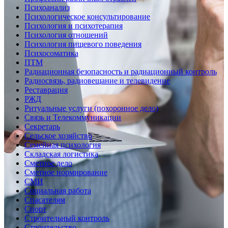
Психоанализ
Психологическое консультирование
Психология и психотерапия
Психология отношений
Психология пищевого поведения
Психосоматика
ПТМ
Радиационная безопасность и радиационный контроль
Радиосвязь, радиовещание и телевидение
Реставрация
РЖД
Ритуальные услуги (похоронное дело)
Связь и Телекоммуникации
Секретарь
Сельское хозяйство
Семейная психология
Складская логистика
Сметное дело
Сметное нормирование
СМИ
Социальная работа
Спасателям
Спорт
Строительный контроль
Строительство