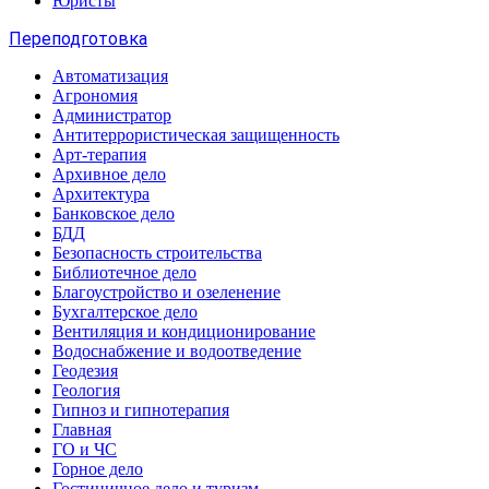
Юристы
Переподготовка
Автоматизация
Агрономия
Администратор
Антитеррористическая защищенность
Арт-терапия
Архивное дело
Архитектура
Банковское дело
БДД
Безопасность строительства
Библиотечное дело
Благоустройство и озеленение
Бухгалтерское дело
Вентиляция и кондиционирование
Водоснабжение и водоотведение
Геодезия
Геология
Гипноз и гипнотерапия
Главная
ГО и ЧС
Горное дело
Гостиничное дело и туризм