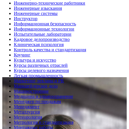
Инженерно-технические работники
Инженерные изыскания
Инженерные системы
Инструктор
Информационная безопасность
Информационные технологии
Испытательные лаборатории
Кадровое делопроизводство
Клиническая психология
Контроль качества и стандартизация
Коучинг
Культура и искусство
Курсы различных отраслей
Курсы целевого назначения
Легкая промышленность
Маркетинг, реклама и PR
Маркшейдерское дело
Машиностроение
Медицина и здравоохранение
Менеджер по продажам
Менеджмент
Металлургия
Метеорология
Метрология и стандартизация
Монтажные работы