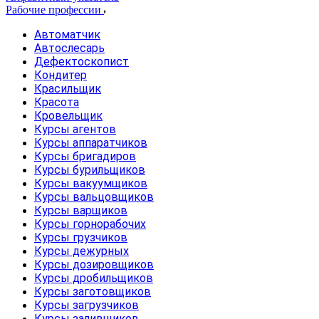
Рабочие профессии
Автоматчик
Автослесарь
Дефектоскопист
Кондитер
Красильщик
Красота
Кровельщик
Курсы агентов
Курсы аппаратчиков
Курсы бригадиров
Курсы бурильщиков
Курсы вакуумщиков
Курсы вальцовщиков
Курсы варщиков
Курсы горнорабочих
Курсы грузчиков
Курсы дежурных
Курсы дозировщиков
Курсы дробильщиков
Курсы заготовщиков
Курсы загрузчиков
Курсы заливщиков