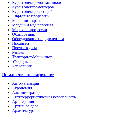
Курсы электромонтажников
Курсы электромонтеров
Курсы электрослесарей
Лифтовые профессии
Машинист крана
Младщий мед.персонал
Морские профессии
Облицовщик
Оборудование под давлением
Продавец
Прочие курсы
Ремонт
Тракторист-Машинист
Уборщик
Упаковщик
Повышение квалификации
Автоматизация
Агрономия
Администратор
Антитеррористическая безопасность
Арт-терапия
Архивное дело
Архитектура