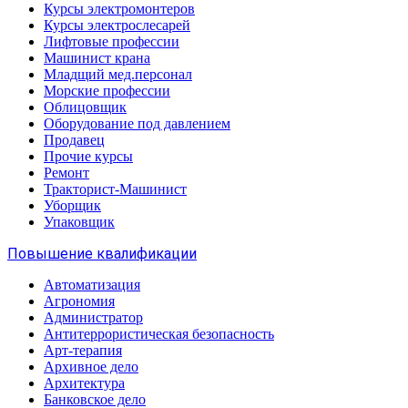
Курсы электромонтеров
Курсы электрослесарей
Лифтовые профессии
Машинист крана
Младщий мед.персонал
Морские профессии
Облицовщик
Оборудование под давлением
Продавец
Прочие курсы
Ремонт
Тракторист-Машинист
Уборщик
Упаковщик
Повышение квалификации
Автоматизация
Агрономия
Администратор
Антитеррористическая безопасность
Арт-терапия
Архивное дело
Архитектура
Банковское дело