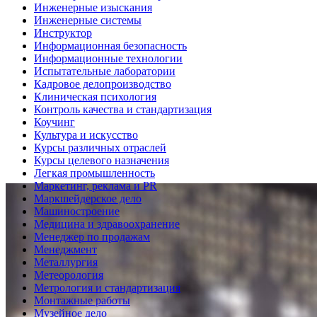
Инженерные изыскания
Инженерные системы
Инструктор
Информационная безопасность
Информационные технологии
Испытательные лаборатории
Кадровое делопроизводство
Клиническая психология
Контроль качества и стандартизация
Коучинг
Культура и искусство
Курсы различных отраслей
Курсы целевого назначения
Легкая промышленность
Маркетинг, реклама и PR
Маркшейдерское дело
Машиностроение
Медицина и здравоохранение
Менеджер по продажам
Менеджмент
Металлургия
Метеорология
Метрология и стандартизация
Монтажные работы
Музейное дело