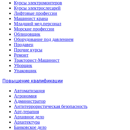
Курсы электромонтеров
Курсы электрослесарей
Лифтовые профессии
Машинист крана
Младщий мед.персонал
Морские профессии
Облицовщик
Оборудование под давлением
Продавец
Прочие курсы
Ремонт
Тракторист-Машинист
Уборщик
Упаковщик
Повышение квалификации
Автоматизация
Агрономия
Администратор
Антитеррористическая безопасность
Арт-терапия
Архивное дело
Архитектура
Банковское дело