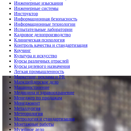
Инженерные изыскания
Инженерные системы
Инструктор
Информационная безопасность
Информационные технологии
Испытательные лаборатории
Кадровое делопроизводство
Клиническая психология
Контроль качества и стандартизация
Коучинг
Культура и искусство
Курсы различных отраслей
Курсы целевого назначения
Легкая промышленность
Маркетинг, реклама и PR
Маркшейдерское дело
Машиностроение
Медицина и здравоохранение
Менеджер по продажам
Менеджмент
Металлургия
Метеорология
Метрология и стандартизация
Монтажные работы
Музейное дело