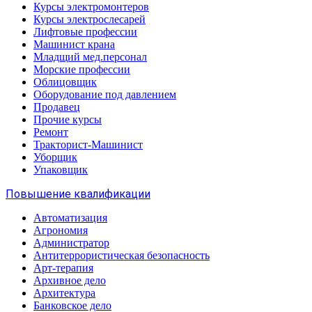
Курсы электромонтеров
Курсы электрослесарей
Лифтовые профессии
Машинист крана
Младщий мед.персонал
Морские профессии
Облицовщик
Оборудование под давлением
Продавец
Прочие курсы
Ремонт
Тракторист-Машинист
Уборщик
Упаковщик
Повышение квалификации
Автоматизация
Агрономия
Администратор
Антитеррористическая безопасность
Арт-терапия
Архивное дело
Архитектура
Банковское дело