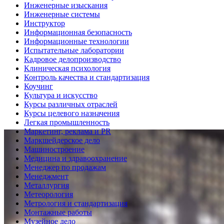
Инженерные изыскания
Инженерные системы
Инструктор
Информационная безопасность
Информационные технологии
Испытательные лаборатории
Кадровое делопроизводство
Клиническая психология
Контроль качества и стандартизация
Коучинг
Культура и искусство
Курсы различных отраслей
Курсы целевого назначения
Легкая промышленность
Маркетинг, реклама и PR
Маркшейдерское дело
Машиностроение
Медицина и здравоохранение
Менеджер по продажам
Менеджмент
Металлургия
Метеорология
Метрология и стандартизация
Монтажные работы
Музейное дело