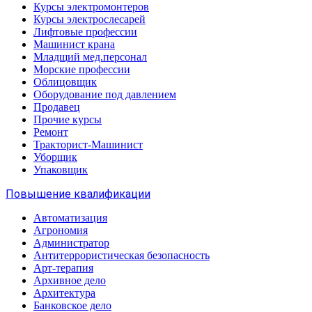
Курсы электромонтеров
Курсы электрослесарей
Лифтовые профессии
Машинист крана
Младщий мед.персонал
Морские профессии
Облицовщик
Оборудование под давлением
Продавец
Прочие курсы
Ремонт
Тракторист-Машинист
Уборщик
Упаковщик
Повышение квалификации
Автоматизация
Агрономия
Администратор
Антитеррористическая безопасность
Арт-терапия
Архивное дело
Архитектура
Банковское дело