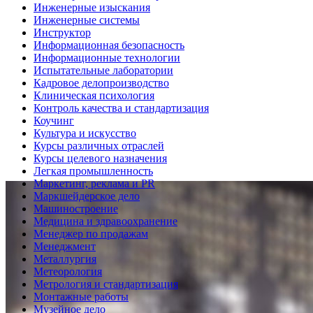
Инженерные изыскания
Инженерные системы
Инструктор
Информационная безопасность
Информационные технологии
Испытательные лаборатории
Кадровое делопроизводство
Клиническая психология
Контроль качества и стандартизация
Коучинг
Культура и искусство
Курсы различных отраслей
Курсы целевого назначения
Легкая промышленность
Маркетинг, реклама и PR
Маркшейдерское дело
Машиностроение
Медицина и здравоохранение
Менеджер по продажам
Менеджмент
Металлургия
Метеорология
Метрология и стандартизация
Монтажные работы
Музейное дело