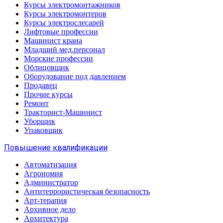
Курсы электромонтажников
Курсы электромонтеров
Курсы электрослесарей
Лифтовые профессии
Машинист крана
Младщий мед.персонал
Морские профессии
Облицовщик
Оборудование под давлением
Продавец
Прочие курсы
Ремонт
Тракторист-Машинист
Уборщик
Упаковщик
Повышение квалификации
Автоматизация
Агрономия
Администратор
Антитеррористическая безопасность
Арт-терапия
Архивное дело
Архитектура