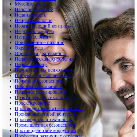
Музейное дело
Налогообложение
Недвижимость
Нейропсихология
Неразрушающий контроль
Нефтегазовое дело
Нутрициология
Общественное питание
Охрана труда
Оценочная деятельность
Педагогическая психология
Первая помощь
Перинатальная психология
Пищевая промышленность
Пожарная безопасность
Полезные ископаемые
Правовое регулирование
Практическая психология
Проектирование
Производственная безопасность
Производственный контроль
Производство и технологии
Промышленная безопасность
Противодействие коррупции
Профессии различных отраслей