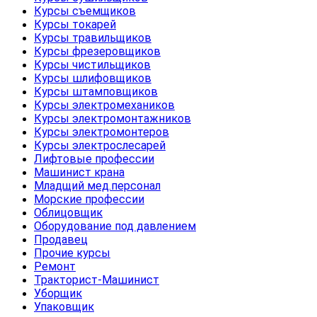
Курсы съемщиков
Курсы токарей
Курсы травильщиков
Курсы фрезеровщиков
Курсы чистильщиков
Курсы шлифовщиков
Курсы штамповщиков
Курсы электромехаников
Курсы электромонтажников
Курсы электромонтеров
Курсы электрослесарей
Лифтовые профессии
Машинист крана
Младщий мед.персонал
Морские профессии
Облицовщик
Оборудование под давлением
Продавец
Прочие курсы
Ремонт
Тракторист-Машинист
Уборщик
Упаковщик