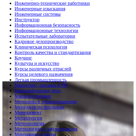
Инженерно-технические работники
Инженерные изыскания
Инженерные системы
Инструктор
Информационная безопасность
Информационные технологии
Испытательные лаборатории
Кадровое делопроизводство
Клиническая психология
Контроль качества и стандартизация
Коучинг
Культура и искусство
Курсы различных отраслей
Курсы целевого назначения
Легкая промышленность
Маркетинг, реклама и PR
Маркшейдерское дело
Машиностроение
Медицина и здравоохранение
Менеджер по продажам
Менеджмент
Металлургия
Метеорология
Метрология и стандартизация
Монтажные работы