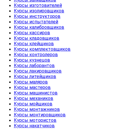
Курсы изготовителей
Курсы изолировщиков
Курсы инструкторов
Курсы испытателей
Курсы калибровщиков
Курсы кассиров
Курсы кладовщиков
Курсы клейщиков
Курсы комплектовщиков
Курсы контролеров
Курсы кузнецов
Курсы лаборантов
Курсы лакировщиков
Курсы литейщиков
Курсы маляров
Курсы мастеров
Курсы машинистов
Курсы механиков
Курсы мойщиков
Курсы монтажников
Курсы монтировщиков
Курсы мотористов
Курсы накатчиков