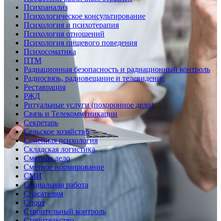
Психоанализ
Психологическое консультирование
Психология и психотерапия
Психология отношений
Психология пищевого поведения
Психосоматика
ПТМ
Радиационная безопасность и радиационный контроль
Радиосвязь, радиовещание и телевидение
Реставрация
РЖД
Ритуальные услуги (похоронное дело)
Связь и Телекоммуникации
Секретарь
Сельское хозяйство
Семейная психология
Складская логистика
Сметное дело
Сметное нормирование
СМИ
Социальная работа
Спасателям
Спорт
Строительный контроль
Строительство