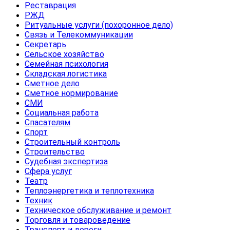
Реставрация
РЖД
Ритуальные услуги (похоронное дело)
Связь и Телекоммуникации
Секретарь
Сельское хозяйство
Семейная психология
Складская логистика
Сметное дело
Сметное нормирование
СМИ
Социальная работа
Спасателям
Спорт
Строительный контроль
Строительство
Судебная экспертиза
Сфера услуг
Театр
Теплоэнергетика и теплотехника
Техник
Техническое обслуживание и ремонт
Торговля и товароведение
Транспорт и дороги