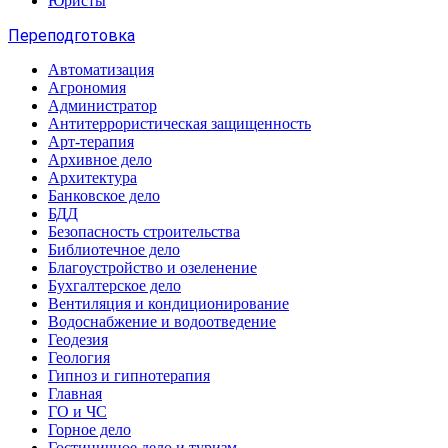
Юристы
Переподготовка
Автоматизация
Агрономия
Администратор
Антитеррористическая защищенность
Арт-терапия
Архивное дело
Архитектура
Банковское дело
БДД
Безопасность строительства
Библиотечное дело
Благоустройство и озеленение
Бухгалтерское дело
Вентиляция и кондиционирование
Водоснабжение и водоотведение
Геодезия
Геология
Гипноз и гипнотерапия
Главная
ГО и ЧС
Горное дело
Гостиничное дело и туризм