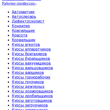
Рабочие профессии
Автоматчик
Автослесарь
Дефектоскопист
Кондитер
Красильщик
Красота
Кровельщик
Курсы агентов
Курсы аппаратчиков
Курсы бригадиров
Курсы бурильщиков
Курсы вакуумщиков
Курсы вальцовщиков
Курсы варщиков
Курсы горнорабочих
Курсы грузчиков
Курсы дежурных
Курсы дозировщиков
Курсы дробильщиков
Курсы заготовщиков
Курсы загрузчиков
Курсы заливщиков