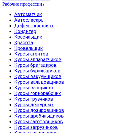
Рабочие профессии
Автоматчик
Автослесарь
Дефектоскопист
Кондитер
Красильщик
Красота
Кровельщик
Курсы агентов
Курсы аппаратчиков
Курсы бригадиров
Курсы бурильщиков
Курсы вакуумщиков
Курсы вальцовщиков
Курсы варщиков
Курсы горнорабочих
Курсы грузчиков
Курсы дежурных
Курсы дозировщиков
Курсы дробильщиков
Курсы заготовщиков
Курсы загрузчиков
Курсы заливщиков