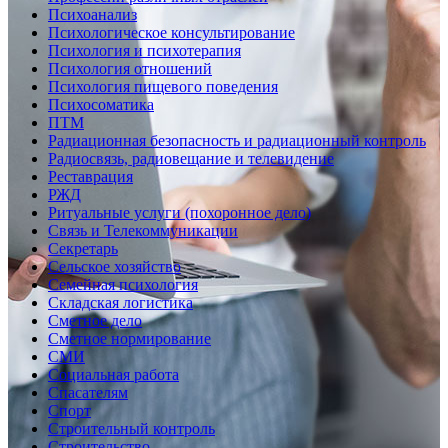
Психоанализ
Психологическое консультирование
Психология и психотерапия
Психология отношений
Психология пищевого поведения
Психосоматика
ПТМ
Радиационная безопасность и радиационный контроль
Радиосвязь, радиовещание и телевидение
Реставрация
РЖД
Ритуальные услуги (похоронное дело)
Связь и Телекоммуникации
Секретарь
Сельское хозяйство
Семейная психология
Складская логистика
Сметное дело
Сметное нормирование
СМИ
Социальная работа
Спасателям
Спорт
Строительный контроль
Строительство