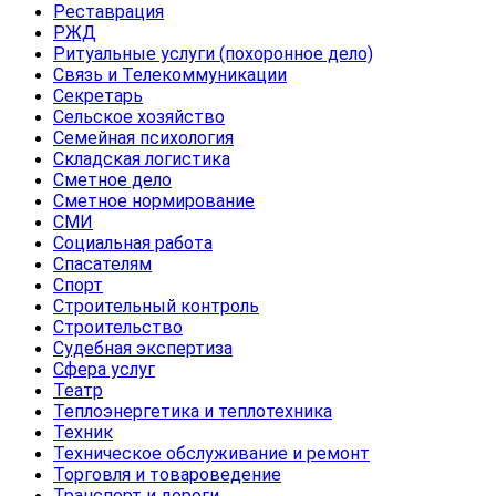
Реставрация
РЖД
Ритуальные услуги (похоронное дело)
Связь и Телекоммуникации
Секретарь
Сельское хозяйство
Семейная психология
Складская логистика
Сметное дело
Сметное нормирование
СМИ
Социальная работа
Спасателям
Спорт
Строительный контроль
Строительство
Судебная экспертиза
Сфера услуг
Театр
Теплоэнергетика и теплотехника
Техник
Техническое обслуживание и ремонт
Торговля и товароведение
Транспорт и дороги