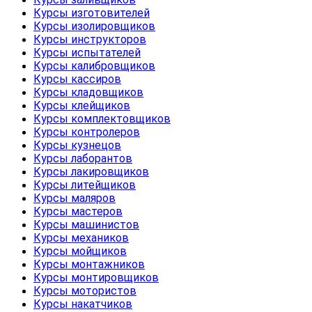
Курсы изготовителей
Курсы изолировщиков
Курсы инструкторов
Курсы испытателей
Курсы калибровщиков
Курсы кассиров
Курсы кладовщиков
Курсы клейщиков
Курсы комплектовщиков
Курсы контролеров
Курсы кузнецов
Курсы лаборантов
Курсы лакировщиков
Курсы литейщиков
Курсы маляров
Курсы мастеров
Курсы машинистов
Курсы механиков
Курсы мойщиков
Курсы монтажников
Курсы монтировщиков
Курсы мотористов
Курсы накатчиков