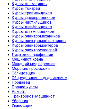
Курсы съемщиков
Курсы токарей
Курсы травильщиков
Курсы фрезеровщиков
Курсы чистильщиков
Курсы шлифовщиков
Курсы штамповщиков
Курсы электромехаников
Курсы электромонтажников
Курсы электромонтеров
Курсы электрослесарей
Лифтовые профессии
Машинист крана
Младщий мед.персонал
Морские профессии
Облицовщик
Оборудование под давлением
Продавец
Прочие курсы
Ремонт
Тракторист-Машинист
Уборщик
Упаковщик