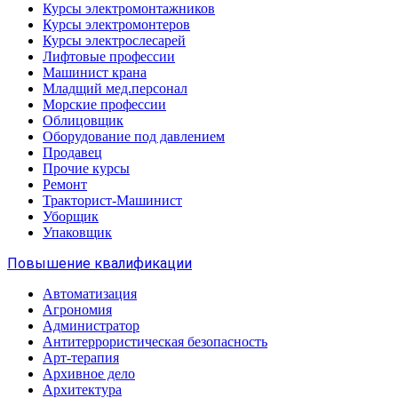
Курсы электромонтажников
Курсы электромонтеров
Курсы электрослесарей
Лифтовые профессии
Машинист крана
Младщий мед.персонал
Морские профессии
Облицовщик
Оборудование под давлением
Продавец
Прочие курсы
Ремонт
Тракторист-Машинист
Уборщик
Упаковщик
Повышение квалификации
Автоматизация
Агрономия
Администратор
Антитеррористическая безопасность
Арт-терапия
Архивное дело
Архитектура