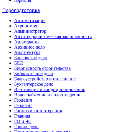
Юристы
Переподготовка
Автоматизация
Агрономия
Администратор
Антитеррористическая защищенность
Арт-терапия
Архивное дело
Архитектура
Банковское дело
БДД
Безопасность строительства
Библиотечное дело
Благоустройство и озеленение
Бухгалтерское дело
Вентиляция и кондиционирование
Водоснабжение и водоотведение
Геодезия
Геология
Гипноз и гипнотерапия
Главная
ГО и ЧС
Горное дело
Гостиничное дело и туризм