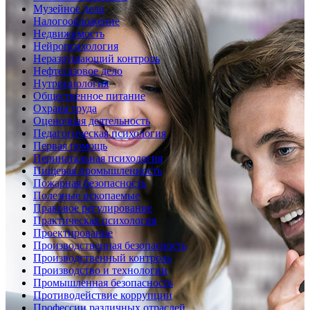
Музейное дело
Налогообложение
Недвижимость
Нейропсихология
Неразрушающий контроль
Нефтегазовое дело
Нутрициология
Общественное питание
Охрана труда
Оценочная деятельность
Педагогическая психология
Первая помощь
Перинатальная психология
Пищевая промышленность
Пожарная безопасность
Полезные ископаемые
Правовое регулирование
Практическая психология
Проектирование
Производственная безопасность
Производственный контроль
Производство и технологии
Промышленная безопасность
Противодействие коррупции
Профессии различных отраслей