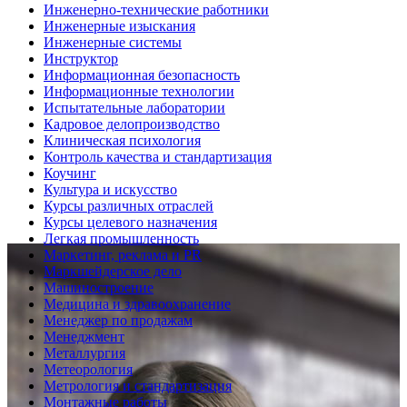
Инженерно-технические работники
Инженерные изыскания
Инженерные системы
Инструктор
Информационная безопасность
Информационные технологии
Испытательные лаборатории
Кадровое делопроизводство
Клиническая психология
Контроль качества и стандартизация
Коучинг
Культура и искусство
Курсы различных отраслей
Курсы целевого назначения
Легкая промышленность
Маркетинг, реклама и PR
Маркшейдерское дело
Машиностроение
Медицина и здравоохранение
Менеджер по продажам
Менеджмент
Металлургия
Метеорология
Метрология и стандартизация
Монтажные работы