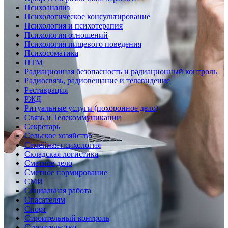
Психоанализ
Психологическое консультирование
Психология и психотерапия
Психология отношений
Психология пищевого поведения
Психосоматика
ПТМ
Радиационная безопасность и радиационный контроль
Радиосвязь, радиовещание и телевидение
Реставрация
РЖД
Ритуальные услуги (похоронное дело)
Связь и Телекоммуникации
Секретарь
Сельское хозяйство
Семейная психология
Складская логистика
Сметное дело
Сметное нормирование
СМИ
Социальная работа
Спасателям
Спорт
Строительный контроль
Строительство