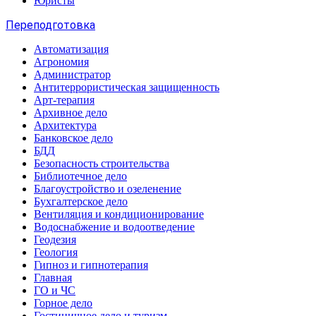
Юристы
Переподготовка
Автоматизация
Агрономия
Администратор
Антитеррористическая защищенность
Арт-терапия
Архивное дело
Архитектура
Банковское дело
БДД
Безопасность строительства
Библиотечное дело
Благоустройство и озеленение
Бухгалтерское дело
Вентиляция и кондиционирование
Водоснабжение и водоотведение
Геодезия
Геология
Гипноз и гипнотерапия
Главная
ГО и ЧС
Горное дело
Гостиничное дело и туризм