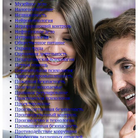
Музейное дело
Налогообложение
Недвижимость
Нейропсихология
Неразрушающий контроль
Нефтегазовое дело
Нутрициология
Общественное питание
Охрана труда
Оценочная деятельность
Педагогическая психология
Первая помощь
Перинатальная психология
Пищевая промышленность
Пожарная безопасность
Полезные ископаемые
Правовое регулирование
Практическая психология
Проектирование
Производственная безопасность
Производственный контроль
Производство и технологии
Промышленная безопасность
Противодействие коррупции
Профессии различных отраслей