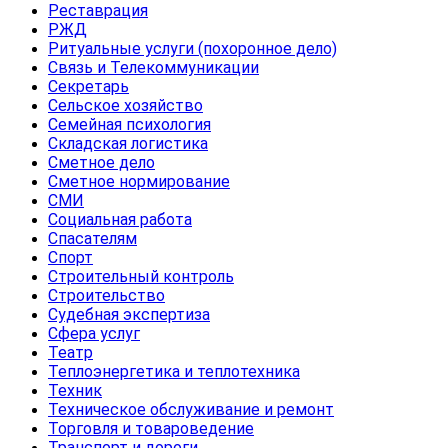
Реставрация
РЖД
Ритуальные услуги (похоронное дело)
Связь и Телекоммуникации
Секретарь
Сельское хозяйство
Семейная психология
Складская логистика
Сметное дело
Сметное нормирование
СМИ
Социальная работа
Спасателям
Спорт
Строительный контроль
Строительство
Судебная экспертиза
Сфера услуг
Театр
Теплоэнергетика и теплотехника
Техник
Техническое обслуживание и ремонт
Торговля и товароведение
Транспорт и дороги