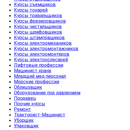
Курсы съемщиков
Курсы токарей
Курсы травильщиков
Курсы фрезеровщиков
Курсы чистильщиков
Курсы шлифовщиков
Курсы штамповщиков
Курсы электромехаников
Курсы электромонтажников
Курсы электромонтеров
Курсы электрослесарей
Лифтовые профессии
Машинист крана
Младщий мед.персонал
Морские профессии
Облицовщик
Оборудование под давлением
Продавец
Прочие курсы
Ремонт
Тракторист-Машинист
Уборщик
Упаковщик