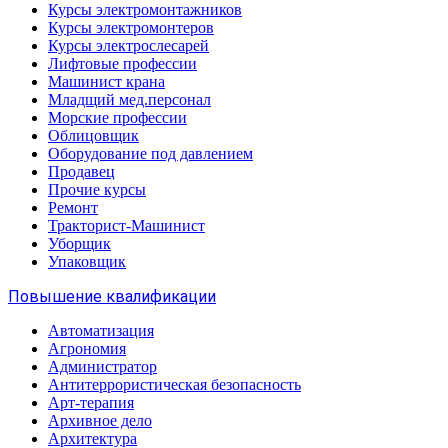
Курсы электромонтажников
Курсы электромонтеров
Курсы электрослесарей
Лифтовые профессии
Машинист крана
Младщий мед.персонал
Морские профессии
Облицовщик
Оборудование под давлением
Продавец
Прочие курсы
Ремонт
Тракторист-Машинист
Уборщик
Упаковщик
Повышение квалификации
Автоматизация
Агрономия
Администратор
Антитеррористическая безопасность
Арт-терапия
Архивное дело
Архитектура