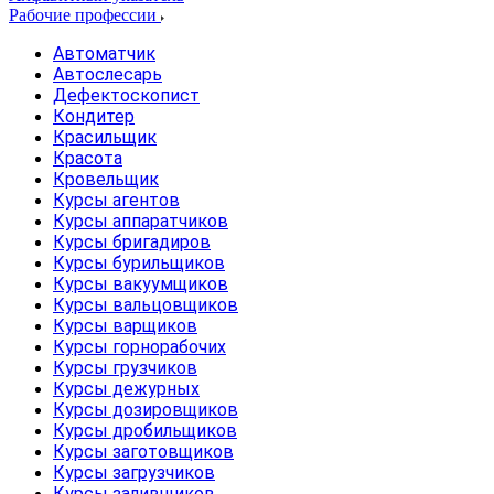
Рабочие профессии
Автоматчик
Автослесарь
Дефектоскопист
Кондитер
Красильщик
Красота
Кровельщик
Курсы агентов
Курсы аппаратчиков
Курсы бригадиров
Курсы бурильщиков
Курсы вакуумщиков
Курсы вальцовщиков
Курсы варщиков
Курсы горнорабочих
Курсы грузчиков
Курсы дежурных
Курсы дозировщиков
Курсы дробильщиков
Курсы заготовщиков
Курсы загрузчиков
Курсы заливщиков