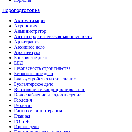
Юристы
Переподготовка
Автоматизация
Агрономия
Администратор
Антитеррористическая защищенность
Арт-терапия
Архивное дело
Архитектура
Банковское дело
БДД
Безопасность строительства
Библиотечное дело
Благоустройство и озеленение
Бухгалтерское дело
Вентиляция и кондиционирование
Водоснабжение и водоотведение
Геодезия
Геология
Гипноз и гипнотерапия
Главная
ГО и ЧС
Горное дело
Гостиничное дело и туризм