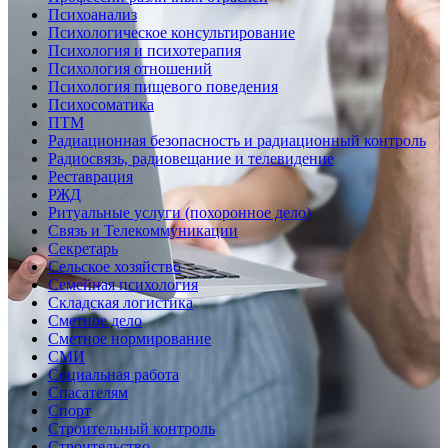
Психоанализ
Психологическое консультирование
Психология и психотерапия
Психология отношений
Психология пищевого поведения
Психосоматика
ПТМ
Радиационная безопасность и радиационный контроль
Радиосвязь, радиовещание и телевидение
Реставрация
РЖД
Ритуальные услуги (похоронное дело)
Связь и Телекоммуникации
Секретарь
Сельское хозяйство
Семейная психология
Складская логистика
Сметное дело
Сметное нормирование
СМИ
Социальная работа
Спасателям
Спорт
Строительный контроль
Строительство