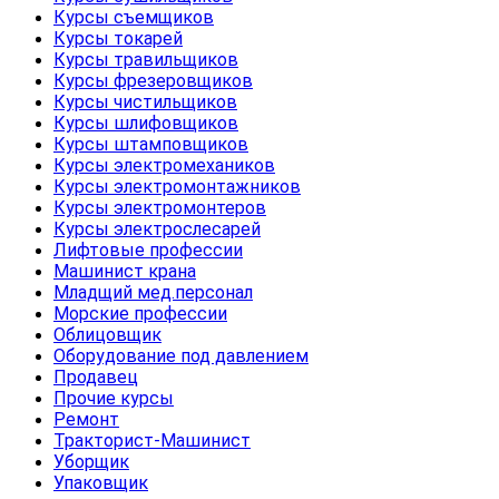
Курсы съемщиков
Курсы токарей
Курсы травильщиков
Курсы фрезеровщиков
Курсы чистильщиков
Курсы шлифовщиков
Курсы штамповщиков
Курсы электромехаников
Курсы электромонтажников
Курсы электромонтеров
Курсы электрослесарей
Лифтовые профессии
Машинист крана
Младщий мед.персонал
Морские профессии
Облицовщик
Оборудование под давлением
Продавец
Прочие курсы
Ремонт
Тракторист-Машинист
Уборщик
Упаковщик