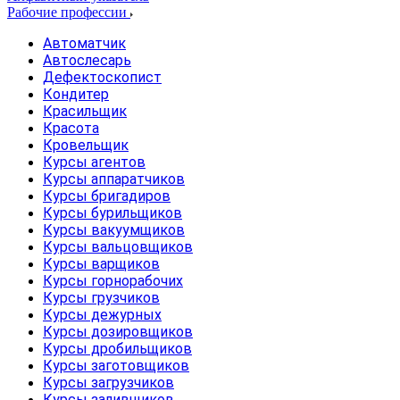
Рабочие профессии
Автоматчик
Автослесарь
Дефектоскопист
Кондитер
Красильщик
Красота
Кровельщик
Курсы агентов
Курсы аппаратчиков
Курсы бригадиров
Курсы бурильщиков
Курсы вакуумщиков
Курсы вальцовщиков
Курсы варщиков
Курсы горнорабочих
Курсы грузчиков
Курсы дежурных
Курсы дозировщиков
Курсы дробильщиков
Курсы заготовщиков
Курсы загрузчиков
Курсы заливщиков