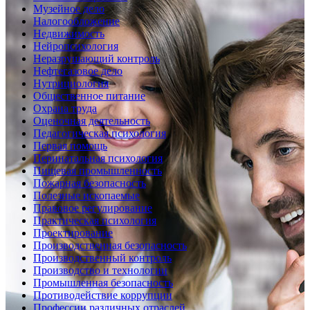
Музейное дело
Налогообложение
Недвижимость
Нейропсихология
Неразрушающий контроль
Нефтегазовое дело
Нутрициология
Общественное питание
Охрана труда
Оценочная деятельность
Педагогическая психология
Первая помощь
Перинатальная психология
Пищевая промышленность
Пожарная безопасность
Полезные ископаемые
Правовое регулирование
Практическая психология
Проектирование
Производственная безопасность
Производственный контроль
Производство и технологии
Промышленная безопасность
Противодействие коррупции
Профессии различных отраслей