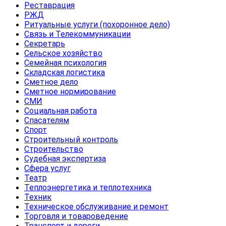
Реставрация
РЖД
Ритуальные услуги (похоронное дело)
Связь и Телекоммуникации
Секретарь
Сельское хозяйство
Семейная психология
Складская логистика
Сметное дело
Сметное нормирование
СМИ
Социальная работа
Спасателям
Спорт
Строительный контроль
Строительство
Судебная экспертиза
Сфера услуг
Театр
Теплоэнергетика и теплотехника
Техник
Техническое обслуживание и ремонт
Торговля и товароведение
Транспорт и дороги