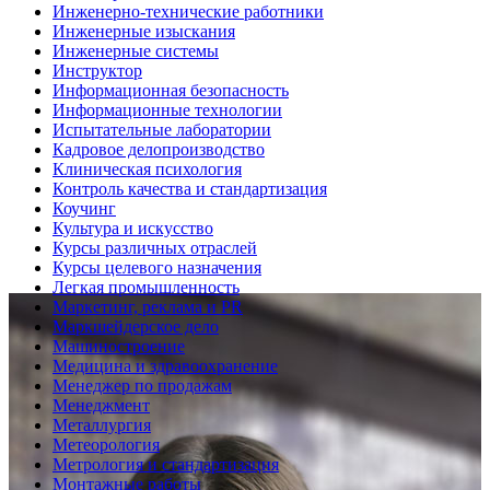
Инженерно-технические работники
Инженерные изыскания
Инженерные системы
Инструктор
Информационная безопасность
Информационные технологии
Испытательные лаборатории
Кадровое делопроизводство
Клиническая психология
Контроль качества и стандартизация
Коучинг
Культура и искусство
Курсы различных отраслей
Курсы целевого назначения
Легкая промышленность
Маркетинг, реклама и PR
Маркшейдерское дело
Машиностроение
Медицина и здравоохранение
Менеджер по продажам
Менеджмент
Металлургия
Метеорология
Метрология и стандартизация
Монтажные работы