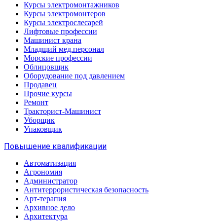
Курсы электромонтажников
Курсы электромонтеров
Курсы электрослесарей
Лифтовые профессии
Машинист крана
Младщий мед.персонал
Морские профессии
Облицовщик
Оборудование под давлением
Продавец
Прочие курсы
Ремонт
Тракторист-Машинист
Уборщик
Упаковщик
Повышение квалификации
Автоматизация
Агрономия
Администратор
Антитеррористическая безопасность
Арт-терапия
Архивное дело
Архитектура