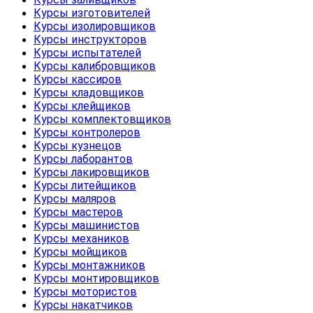
Курсы изготовителей
Курсы изолировщиков
Курсы инструкторов
Курсы испытателей
Курсы калибровщиков
Курсы кассиров
Курсы кладовщиков
Курсы клейщиков
Курсы комплектовщиков
Курсы контролеров
Курсы кузнецов
Курсы лаборантов
Курсы лакировщиков
Курсы литейщиков
Курсы маляров
Курсы мастеров
Курсы машинистов
Курсы механиков
Курсы мойщиков
Курсы монтажников
Курсы монтировщиков
Курсы мотористов
Курсы накатчиков