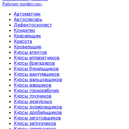
Рабочие профессии
Автоматчик
Автослесарь
Дефектоскопист
Кондитер
Красильщик
Красота
Кровельщик
Курсы агентов
Курсы аппаратчиков
Курсы бригадиров
Курсы бурильщиков
Курсы вакуумщиков
Курсы вальцовщиков
Курсы варщиков
Курсы горнорабочих
Курсы грузчиков
Курсы дежурных
Курсы дозировщиков
Курсы дробильщиков
Курсы заготовщиков
Курсы загрузчиков
Курсы заливщиков