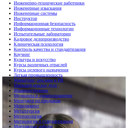
Инженерно-технические работники
Инженерные изыскания
Инженерные системы
Инструктор
Информационная безопасность
Информационные технологии
Испытательные лаборатории
Кадровое делопроизводство
Клиническая психология
Контроль качества и стандартизация
Коучинг
Культура и искусство
Курсы различных отраслей
Курсы целевого назначения
Легкая промышленность
Маркетинг, реклама и PR
Маркшейдерское дело
Машиностроение
Медицина и здравоохранение
Менеджер по продажам
Менеджмент
Металлургия
Метеорология
Метрология и стандартизация
Монтажные работы