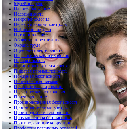
Музейное дело
Налогообложение
Недвижимость
Нейропсихология
Неразрушающий контроль
Нефтегазовое дело
Нутрициология
Общественное питание
Охрана труда
Оценочная деятельность
Педагогическая психология
Первая помощь
Перинатальная психология
Пищевая промышленность
Пожарная безопасность
Полезные ископаемые
Правовое регулирование
Практическая психология
Проектирование
Производственная безопасность
Производственный контроль
Производство и технологии
Промышленная безопасность
Противодействие коррупции
Профессии различных отраслей