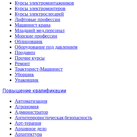
Курсы электромонтажников
Курсы электромонтеров
Курсы электрослесарей
Лифтовые профессии
Машинист крана
Младщий мед.персонал
Морские профессии
Облицовщик
Оборудование под давлением
Продавец
Прочие курсы
Ремонт
Тракторист-Машинист
Уборщик
Упаковщик
Повышение квалификации
Автоматизация
Агрономия
Администратор
Антитеррористическая безопасность
Арт-терапия
Архивное дело
Архитектура