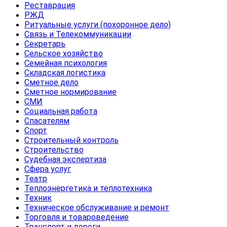
Реставрация
РЖД
Ритуальные услуги (похоронное дело)
Связь и Телекоммуникации
Секретарь
Сельское хозяйство
Семейная психология
Складская логистика
Сметное дело
Сметное нормирование
СМИ
Социальная работа
Спасателям
Спорт
Строительный контроль
Строительство
Судебная экспертиза
Сфера услуг
Театр
Теплоэнергетика и теплотехника
Техник
Техническое обслуживание и ремонт
Торговля и товароведение
Транспорт и дороги