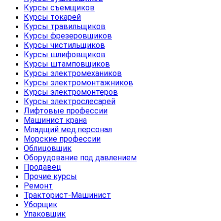
Курсы съемщиков
Курсы токарей
Курсы травильщиков
Курсы фрезеровщиков
Курсы чистильщиков
Курсы шлифовщиков
Курсы штамповщиков
Курсы электромехаников
Курсы электромонтажников
Курсы электромонтеров
Курсы электрослесарей
Лифтовые профессии
Машинист крана
Младщий мед.персонал
Морские профессии
Облицовщик
Оборудование под давлением
Продавец
Прочие курсы
Ремонт
Тракторист-Машинист
Уборщик
Упаковщик