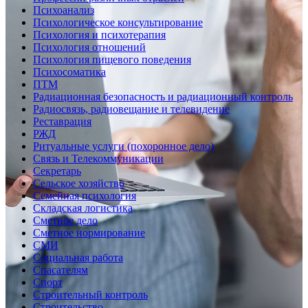
Психоанализ
Психологическое консультирование
Психология и психотерапия
Психология отношений
Психология пищевого поведения
Психосоматика
ПТМ
Радиационная безопасность и радиационный контроль
Радиосвязь, радиовещание и телевидение
Реставрация
РЖД
Ритуальные услуги (похоронное дело)
Связь и Телекоммуникации
Секретарь
Сельское хозяйство
Семейная психология
Складская логистика
Сметное дело
Сметное нормирование
СМИ
Социальная работа
Спасателям
Спорт
Строительный контроль
Строительство