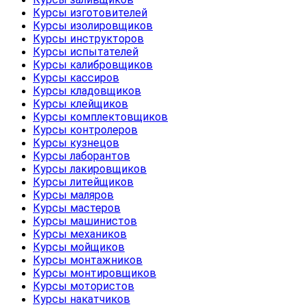
Курсы изготовителей
Курсы изолировщиков
Курсы инструкторов
Курсы испытателей
Курсы калибровщиков
Курсы кассиров
Курсы кладовщиков
Курсы клейщиков
Курсы комплектовщиков
Курсы контролеров
Курсы кузнецов
Курсы лаборантов
Курсы лакировщиков
Курсы литейщиков
Курсы маляров
Курсы мастеров
Курсы машинистов
Курсы механиков
Курсы мойщиков
Курсы монтажников
Курсы монтировщиков
Курсы мотористов
Курсы накатчиков