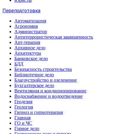
Юристы
Переподготовка
Автоматизация
Агрономия
Администратор
Антитеррористическая защищенность
Арт-терапия
Архивное дело
Архитектура
Банковское дело
БДД
Безопасность строительства
Библиотечное дело
Благоустройство и озеленение
Бухгалтерское дело
Вентиляция и кондиционирование
Водоснабжение и водоотведение
Геодезия
Геология
Гипноз и гипнотерапия
Главная
ГО и ЧС
Горное дело
Гостиничное дело и туризм