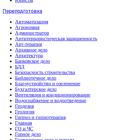
Юристы
Переподготовка
Автоматизация
Агрономия
Администратор
Антитеррористическая защищенность
Арт-терапия
Архивное дело
Архитектура
Банковское дело
БДД
Безопасность строительства
Библиотечное дело
Благоустройство и озеленение
Бухгалтерское дело
Вентиляция и кондиционирование
Водоснабжение и водоотведение
Геодезия
Геология
Гипноз и гипнотерапия
Главная
ГО и ЧС
Горное дело
Гостиничное дело и туризм