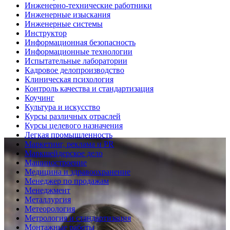
Инженерно-технические работники
Инженерные изыскания
Инженерные системы
Инструктор
Информационная безопасность
Информационные технологии
Испытательные лаборатории
Кадровое делопроизводство
Клиническая психология
Контроль качества и стандартизация
Коучинг
Культура и искусство
Курсы различных отраслей
Курсы целевого назначения
Легкая промышленность
Маркетинг, реклама и PR
Маркшейдерское дело
Машиностроение
Медицина и здравоохранение
Менеджер по продажам
Менеджмент
Металлургия
Метеорология
Метрология и стандартизация
Монтажные работы