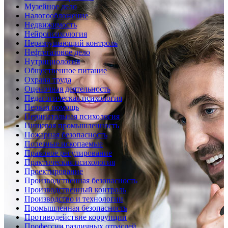
Музейное дело
Налогообложение
Недвижимость
Нейропсихология
Неразрушающий контроль
Нефтегазовое дело
Нутрициология
Общественное питание
Охрана труда
Оценочная деятельность
Педагогическая психология
Первая помощь
Перинатальная психология
Пищевая промышленность
Пожарная безопасность
Полезные ископаемые
Правовое регулирование
Практическая психология
Проектирование
Производственная безопасность
Производственный контроль
Производство и технологии
Промышленная безопасность
Противодействие коррупции
Профессии различных отраслей