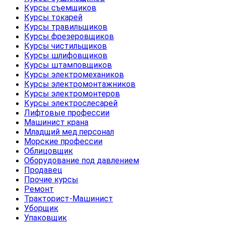
Курсы съемщиков
Курсы токарей
Курсы травильщиков
Курсы фрезеровщиков
Курсы чистильщиков
Курсы шлифовщиков
Курсы штамповщиков
Курсы электромехаников
Курсы электромонтажников
Курсы электромонтеров
Курсы электрослесарей
Лифтовые профессии
Машинист крана
Младщий мед.персонал
Морские профессии
Облицовщик
Оборудование под давлением
Продавец
Прочие курсы
Ремонт
Тракторист-Машинист
Уборщик
Упаковщик