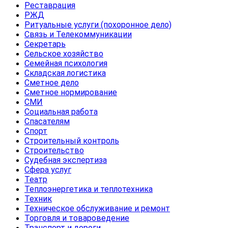
Реставрация
РЖД
Ритуальные услуги (похоронное дело)
Связь и Телекоммуникации
Секретарь
Сельское хозяйство
Семейная психология
Складская логистика
Сметное дело
Сметное нормирование
СМИ
Социальная работа
Спасателям
Спорт
Строительный контроль
Строительство
Судебная экспертиза
Сфера услуг
Театр
Теплоэнергетика и теплотехника
Техник
Техническое обслуживание и ремонт
Торговля и товароведение
Транспорт и дороги