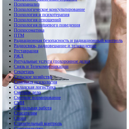
Психоанализ
Психологическое консультирование
Психология и психотерапия
Психология отношений
Психология пищевого поведения
Психосоматика
ПТМ
Радиационная безопасность и радиационный контроль
Радиосвязь, радиовещание и телевидение
Реставрация
РЖД
Ритуальные услуги (похоронное дело)
Связь и Телекоммуникации
Секретарь
Сельское хозяйство
Семейная психология
Складская логистика
Сметное дело
Сметное нормирование
СМИ
Социальная работа
Спасателям
Спорт
Строительный контроль
Строительство