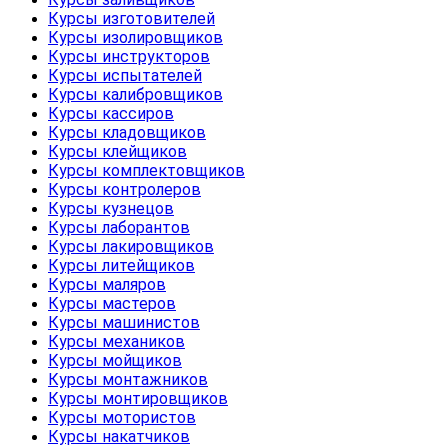
Курсы изготовителей
Курсы изолировщиков
Курсы инструкторов
Курсы испытателей
Курсы калибровщиков
Курсы кассиров
Курсы кладовщиков
Курсы клейщиков
Курсы комплектовщиков
Курсы контролеров
Курсы кузнецов
Курсы лаборантов
Курсы лакировщиков
Курсы литейщиков
Курсы маляров
Курсы мастеров
Курсы машинистов
Курсы механиков
Курсы мойщиков
Курсы монтажников
Курсы монтировщиков
Курсы мотористов
Курсы накатчиков