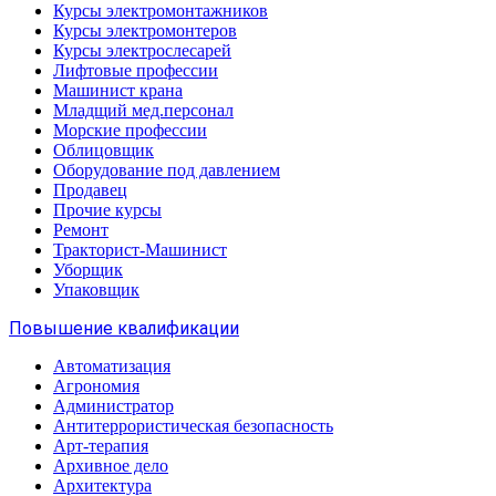
Курсы электромонтажников
Курсы электромонтеров
Курсы электрослесарей
Лифтовые профессии
Машинист крана
Младщий мед.персонал
Морские профессии
Облицовщик
Оборудование под давлением
Продавец
Прочие курсы
Ремонт
Тракторист-Машинист
Уборщик
Упаковщик
Повышение квалификации
Автоматизация
Агрономия
Администратор
Антитеррористическая безопасность
Арт-терапия
Архивное дело
Архитектура